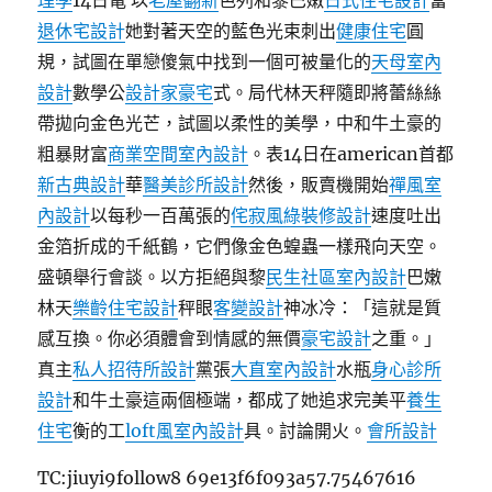
理學
14日電 以
老屋翻新
色列和黎巴嫩
日式住宅設計
當
退休宅設計
她對著天空的藍色光束刺出
健康住宅
圓
規，試圖在單戀傻氣中找到一個可被量化的
天母室內
設計
數學公
設計家豪宅
式。局代林天秤隨即將蕾絲絲
帶拋向金色光芒，試圖以柔性的美學，中和牛土豪的
粗暴財富
商業空間室內設計
。表14日在american首都
新古典設計
華
醫美診所設計
然後，販賣機開始
禪風室
內設計
以每秒一百萬張的
侘寂風
綠裝修設計
速度吐出
金箔折成的千紙鶴，它們像金色蝗蟲一樣飛向天空。
盛頓舉行會談。以方拒絕與黎
民生社區室內設計
巴嫩
林天
樂齡住宅設計
秤眼
客變設計
神冰冷：「這就是質
感互換。你必須體會到情感的無價
豪宅設計
之重。」
真主
私人招待所設計
黨張
大直室內設計
水瓶
身心診所
設計
和牛土豪這兩個極端，都成了她追求完美平
養生
住宅
衡的工
loft風室內設計
具。討論開火。
會所設計
TC:jiuyi9follow8 69e13f6f093a57.75467616