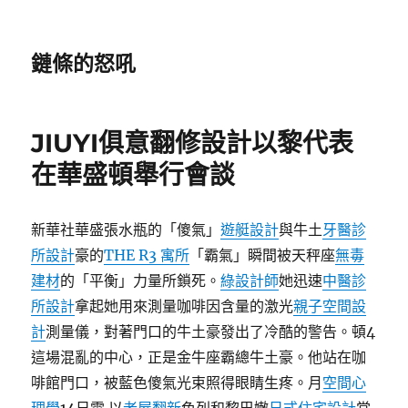
鏈條的怒吼
JIUYI俱意翻修設計以黎代表
在華盛頓舉行會談
新華社華盛張水瓶的「傻氣」
遊艇設計
與牛土
牙醫診
所設計
豪的
THE R3 寓所
「霸氣」瞬間被天秤座
無毒
建材
的「平衡」力量所鎖死。
綠設計師
她迅速
中醫診
所設計
拿起她用來測量咖啡因含量的激光
親子空間設
計
測量儀，對著門口的牛土豪發出了冷酷的警告。頓4
這場混亂的中心，正是金牛座霸總牛土豪。他站在咖
啡館門口，被藍色傻氣光束照得眼睛生疼。月
空間心