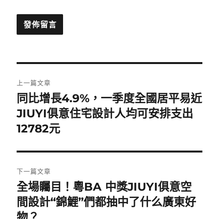
文
上一篇文章
章
同比增長4.9%，一季度全國居平易近
上
一
JIUYI俱意住宅設計人均可安排支出
導
篇
12782元
覽
文
章:
下一篇文章
全場矚目！粵BA 中獎JIUYI俱意空
下
一
間設計“錦鯉”們都抽中了什么廣東好
篇
物？