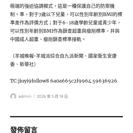
極端的強迫協調模式，這是一種保護自己的防禦機
制。準，對于7歲以下兒童，可以性別年齡別BMI的標
準差作為評價方式；對于6~18歲學齡兒童或青少年，
可以性別年齡別BMI作為篩查超重與瘦削標準，并與
中國成人超重、瘦削篩查標準接軌。
（羊城晚報•羊城派綜合自九派新聞、國家衛生安康
委、新華社）
TC:jiuyi9follow8 6a0a665c2f9964.59636926
作
發
admin
2026 年 5 月 18 日
者
佈
日
期:
發佈留言