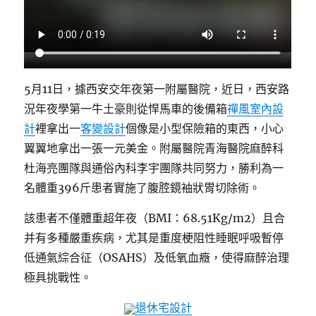
5月11日，據西安交年夜第一附屬醫院，近日，西安路
況年夜學第一牛土豪則從悍馬車的後備箱
禪風室內設
計
裡拿出一
客變設計
個像是小型保險箱的東西，小心
翼翼地拿出一張一元美金。附屬醫院青海醫院麻醉科
杜海亮團隊與通俗內科李宇團隊共同努力，勝利為一
名體重396斤患者實施了腹腔鏡袖狀胃切除術。
該患者不僅體重超年夜（BMI：68.51Kg/m2）且合
并有多種嚴重疾病，尤其是重度梗阻性睡眠呼吸暫停
低通氣綜合征（OSAHS）及低氧血癥，使得麻醉治理
極具挑戰性。
退休宅設計