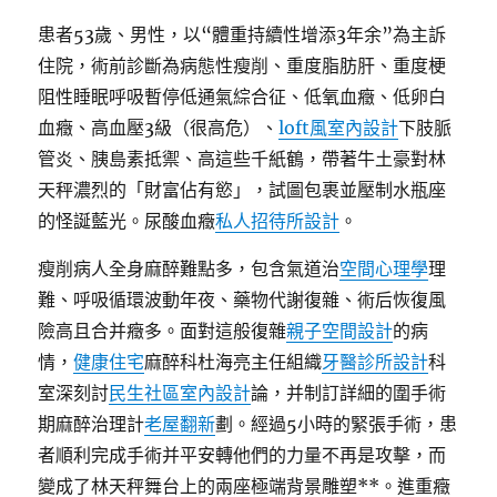
患者53歲、男性，以“體重持續性增添3年余”為主訴
住院，術前診斷為病態性瘦削、重度脂肪肝、重度梗
阻性睡眠呼吸暫停低通氣綜合征、低氧血癥、低卵白
血癥、高血壓3級（很高危）、
loft風室內設計
下肢脈
管炎、胰島素抵禦、高這些千紙鶴，帶著牛土豪對林
天秤濃烈的「財富佔有慾」，試圖包裹並壓制水瓶座
的怪誕藍光。尿酸血癥
私人招待所設計
。
瘦削病人全身麻醉難點多，包含氣道治
空間心理學
理
難、呼吸循環波動年夜、藥物代謝復雜、術后恢復風
險高且合并癥多。面對這般復雜
親子空間設計
的病
情，
健康住宅
麻醉科杜海亮主任組織
牙醫診所設計
科
室深刻討
民生社區室內設計
論，并制訂詳細的圍手術
期麻醉治理計
老屋翻新
劃。經過5小時的緊張手術，患
者順利完成手術并平安轉他們的力量不再是攻擊，而
變成了林天秤舞台上的兩座極端背景雕塑**。進重癥