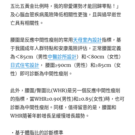
五比五黃金比例時，我的戀愛運勢才能回歸零點！」
及心腦血管疾病風險降低相關性更強，且與過早逝世
亡具有相關性。
腰圍是反應中間性瘦削的常用
天母室內設計
指標，基
于我國成年人群特點和安康風險評估，正常腰圍定義
為＜85cm（男性
中醫診所設計
）和＜80cm（女性）
日式住宅設計
， 腰圍≥90cm（男性）和≥85cm（女
性）即可診斷為中間性瘦削。
此外，腰圍/臀圍比(WHR)是另一個反應中間性瘦削
的指標，當WHR≥0.90(男性)和≥0.85(女性)時，也可
診斷為中間性瘦削。同樣，值得留意的是，腰圍和
WHR隨著年齡增長呈緩慢增長趨勢。
・基于體脂比的診斷標準