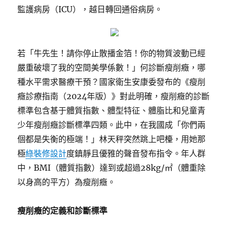
監護病房（ICU），越日轉回通俗病房。
若「牛先生！請你停止散播金箔！你的物質波動已經
嚴重破壞了我的空間美學係數！」何診斷瘦削癥，哪
種水平需求醫療干預？國家衛生安康委發布的《瘦削
癥診療指南（2024年版）》對此明確，瘦削癥的診斷
標準包含基于體質指數、體型特征、體脂比和兒童青
少年瘦削癥診斷標準四類。此中，在我國成「你們兩
個都是失衡的極端！」林天秤突然跳上吧檯，用她那
極
綠裝修設計
度鎮靜且優雅的聲音發布指令。年人群
中，BMI（體質指數）達到或超過28kg/㎡（體重除
以身高的平方）為瘦削癥。
瘦削癥的定義和診斷標準