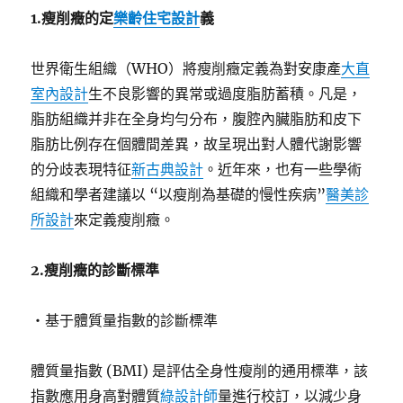
1.瘦削癥的定
樂齡住宅設計
義
世界衛生組織（WHO）將瘦削癥定義為對安康產
大直
室內設計
生不良影響的異常或過度脂肪蓄積。凡是，
脂肪組織并非在全身均勻分布，腹腔內臟脂肪和皮下
脂肪比例存在個體間差異，故呈現出對人體代謝影響
的分歧表現特征
新古典設計
。近年來，也有一些學術
組織和學者建議以 “以瘦削為基礎的慢性疾病”
醫美診
所設計
來定義瘦削癥。
2.瘦削癥的診斷標準
・基于體質量指數的診斷標準
體質量指數 (BMI) 是評估全身性瘦削的通用標準，該
指數應用身高對體質
綠設計師
量進行校訂，以減少身