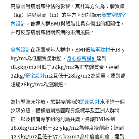
高原因對瘦削癥評估的影響，其計算方法為：體質量
（kg）除以身高（m）的平方。研討顯示
商業空間室
內設計
，普通人群BMI與體脂比具有傑出的相關性，
并可反應瘦削癥相關疾病的患病風險。
會所設計
在我國成年人群中，BMI低
無毒建材
于18.5
kg/m2為低體質量狀態，
身心診所設計
達到
18.5kg/m2且低于24kg/m2為正常體質量，達到
24kg/
豪宅設計
m2且低于28kg/m2為超重，達到或
超過28kg/m2為瘦削癥。
為指導臨床診療，需對瘦削癥的
遊艇設計
水平進一個
步驟分級，根據瘦削癥國際分級標準及亞洲人群特
征，以及指南專家組的討論共識，建議BMI達到
28.0kg/m2且低于32.5kg/m2為輕度瘦削癥；達到
32.5kg/m2且低于37.5 kg/m2為中度瘦削癥；達到