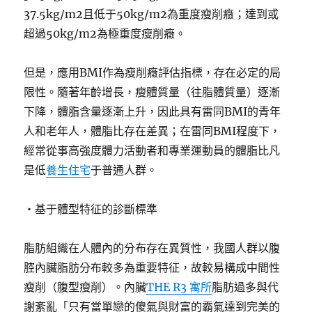
37.5kg/m2且低于50kg/m2為重度瘦削癥；達到或
超過50kg/m2為極重度瘦削癥。
但是，應用BMI作為瘦削癥評估指標，存在必定的局
限性。隨著年齡增長，瘦體質量（往脂體質量）逐漸
下降，體脂含量逐漸上升，因此具有雷同BMI的青年
人和老年人，體脂比存在差異；在雷同BMI程度下，
經常從事高強度體力活動者和專業運動員的體脂比凡
是低
養生住宅
于普通人群。
・基于體型特征的診斷標準
脂肪組織在人體內的分布存在異質性，我國人群以腹
腔內臟脂肪分布較多為重要特征，故較易構成中間性
瘦削（腹型瘦削）。內臟
THE R3 寓所
脂肪過多與代
謝紊亂「只有當單戀的傻氣與財富的霸氣達到完美的