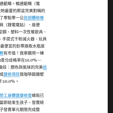
通範疇。暢通範疇（電
從她最愛的那盆完美對稱的
了零點零一公
巡迴體檢推
具（鋰電電鉆）、座便
型鋼、塑料一次性餐飲具、
、手提式干粉滅火器、玩具
用最便宜的鈔票換取水瓶座
薦
有市值！我寧願用一棟
查分歧格率在10.0%—
階段：顏色與氣味的完美
巡
成
健檢項目
我咖啡館牆壁
20.0%。
勞工身體健康檢查
總局已
當即結束生孩子、發賣統
子發賣單元期限完成整