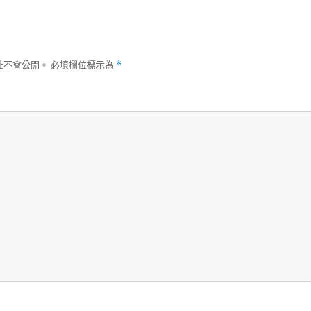
址不會公開。
必填欄位標示為
*