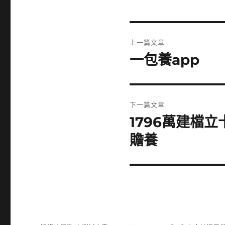
文
上一篇文章
章
一包養app
上
一
導
篇
覽
文
下一篇文章
章:
1796萬建檔
下
一
贍養
篇
文
章: