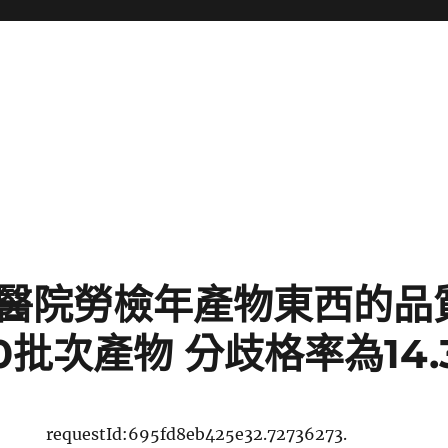
傳醫院勞檢年產物東西的品
0批次產物 分歧格率為14.
requestId:695fd8eb425e32.72736273.