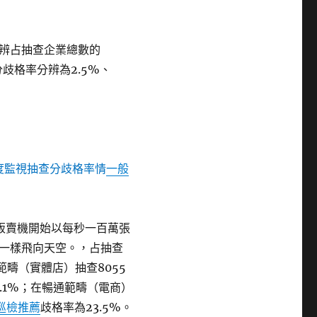
辨占抽查企業總數的
分歧格率分辨為2.5%、
度監視抽查分歧格率情
一般
販賣機開始以每秒一百萬張
一樣飛向天空。，占抽查
範疇（實體店）抽查8055
5.1%；在暢通範疇（電商）
巡檢推薦
歧格率為23.5%。