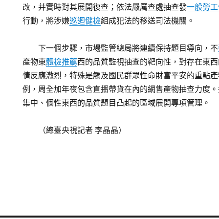
改，并實時對其展開復查；依法嚴厲查處抽查發
一般勞工
行動，將涉嫌
巡迴健檢
組成犯法的移送司法機關。
下一個步驟，市場監管總局將連續保持題目導向，不
產物東
體檢推薦
西的品質監視抽查的靶向性，對存在東西
情反應激烈，特殊是觸及國民群眾性命財富平安的重點產
例，周全加年夜包含直播帶貨在內的網售產物抽查力度。
集中、個性東西的品質題目凸起的區域展開專項管理。
（總臺央視記者 李晶晶）