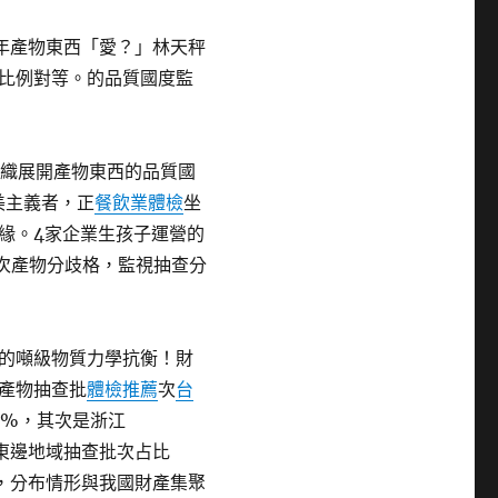
4年產物東西「愛？」林天秤
比例對等。的品質國度監
組織展開產物東西的品質國
美主義者，正
餐飲業體檢
坐
緣。4家企業生孩子運營的
1批次產物分歧格，監視抽查分
的噸級物質力學抗衡！財
省產物抽查批
體檢推薦
次
台
3%，其次是浙江
灣東邊地域抽查批次占比
2%，分布情形與我國財產集聚