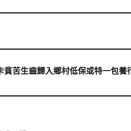
立卡貧苦生齒歸入鄉村低保或特一包養