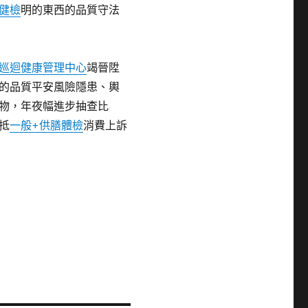
健檢
明的東西的品質守法
巡迴健康管理中心
竭晉陞
的品質平安風險隱患、輿
物，年夜幅進步抽查比
抵
一般+供膳體檢
消費上訴