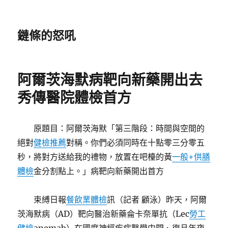
鏈條的怒吼
阿爾茨海默病靶向新藥開出去
秀傳醫院體檢首方
原題目：阿爾茨海默「第三階段：時間與空間的
絕對
健檢推薦
對稱。你們必須同時在十點零三分零五
秒，將對方送給我的禮物，放置在吧檯的黃
一般+供膳
體檢
金分割點上。」病靶向新藥開出首方
束縛日報
餐飲業體檢
訊（記者 顧泳）昨天，阿爾
茨海默病（AD）靶向醫治新藥侖卡奈單抗（Lec
勞工