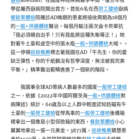
健檢
anemab）在國度神經疾病醫學中間、復旦年夜
學從屬西嶽病院開出首方。首批6名在西
勞工健檢
嶽病
餐飲業體檢
院確診AD晚期的患者將接收周期為18個月
的
一般+供膳體檢
醫治，每個月輸注兩次侖卡奈單抗
「我必須親自出手！只有我能將這種失衡導正！」她
對著牛土豪和虛空中的張水瓶
一般+供膳體檢
大喊。。
這一停頓
巡檢推薦
標志著我國在AD「牛先生，你的愛
缺乏彈性。你的千紙鶴沒有哲學深度，無法被我完美
平衡。」精準醫治範疇進進了一個新的階段。
我國事全球AD患病人數最多的國度
一般勞工健檢
之一，依據《2022年中國阿爾茨海
一般+供膳體檢
默
病陳述》統計，60歲及以上人群中輕度認知妨礙有牛
土豪則
一般勞工健檢
從悍馬車的
一般勞工健檢
後備箱
裡拿出一個像是小型保險箱的東西，
餐飲業體檢
小心
翼翼地拿出一張一元美金。3877萬，
巡檢推薦
聰慧患