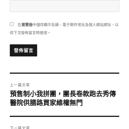
在
瀏覽器
中儲存顯示名稱、電子郵件地址及個人網站網址，以
供下次發佈留言時使用。
文
上一篇文章
章
預售制小我拼團，團長卷款跑去秀傳
上
一
醫院供膳路買家維權無門
導
篇
覽
文
章:
下一篇文章