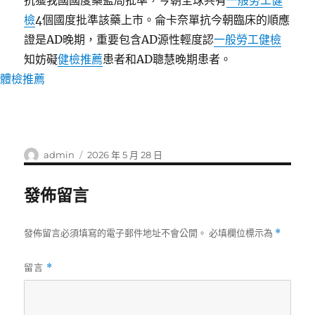
抗獲我國國度藥監局批準，今朝全球共有
一般勞工健
檢
4個國度批準該藥上市。侖卡奈單抗今朝臨床的順應
證是AD晚期，重要包含AD源性輕度認
一般勞工健檢
知妨礙
健檢推薦
患者和AD聰慧晚期患者。
體檢推薦
作
發
admin
2026 年 5 月 28 日
者
佈
日
發佈留言
期:
發佈留言必須填寫的電子郵件地址不會公開。
必填欄位標示為
*
留言
*