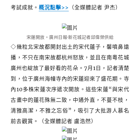
考試成就。
概況點擊>>
（全媒體記者 尹杰）
宋蓮開放。廣州日報·新花城記者邱偉榮供給
◇幾粒北宋故都開封出土的宋代蓮子，馨噴鼻遠
播，不只在南宋故都杭州怒放，並且在南粵花城
廣州也綻放了最好看的花朵。7月1日，記者清楚
到，位于廣州海幢寺內的宋蓮迎來了盛花期。寺
內10多株宋蓮次序遞次開放。這些宋蓮“與宋代
古畫中的蓮花殊無二致，中通外直，不蔓不枝，
清雅高潔，不雅之忘俗”，吸引了大批游人慕名
前去觀賞。（全媒體記者 盧浩然）