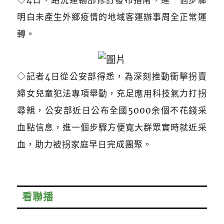
◇4日，路況運輸部修訂發布指南，進一個步驟
明白未產生外鄉疫情的地域客運辦事周全正常運
轉。
◇記者4日從公安部得悉，為深刻推動衝擊拐賣
婦女兒童犯法專項舉動，充足應用科技氣力打拐
尋親，公安部近日公布全國5000余個不花錢采
血點信息，進一個步驟方便寬大群眾實時就近采
血，助力被拐家庭早日完成團聚。
看聯播