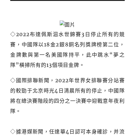
◇2022布達佩斯泅水世錦賽3日停止所有的競
賽，中國隊以18金2銀8銅名列獎牌榜第二位，
金牌數與第一名美國隊持平，此中跳水“夢之
隊”橫掃所有的13個項目金牌。
◇國際排聯新聞，2022年世界女排聯賽分站賽
的較勁于北京時光4日清晨所有的停止，中國隊
將在總決賽階段的四分之一決賽中迎戰意年夜利
隊。
◇
據港媒新聞，任達華4日認可本身確診，并流