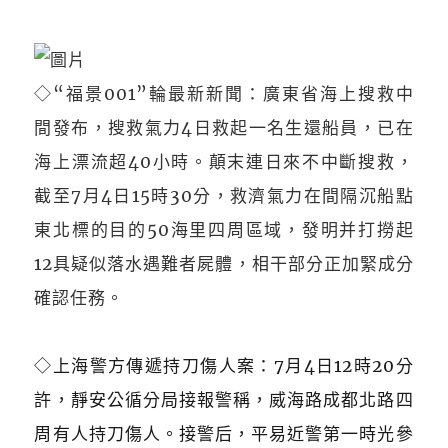
◇“福景001”輪最新新聞：廣東省海上搜救中
間發布，搜救氣力4日救起一名生還船員，已在
海上漂流超40小時。顛末連日來不中斷搜救，
截至7月4日15時30分，救濟氣力在間隔沉船點
東北標的目的50海里四周區域，發明并打撈起
12具疑似落水遇難者屍體，相干部分正加緊成分
確認任務。
◇上海警方傳遞持刀傷人案：7月4日12時20分
許，靜安公循分局接報警稱，威海路成都北路四
周有人持刀傷人。接警后，平易近警第一時光參