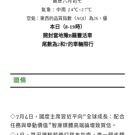
農歷六月初七
氣象：中雨 24
℃~27℃
空氣：東西的品質指數（AQI）為26，優
本日（8-19時）
開封當地豫B籍靈活車
尾數為2和7的車輛限行
頭條
◇7月4日，國度主席習近平向“全球成長：配合
任務與舉動價值”智庫媒體高端論壇致賀信。