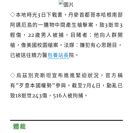
◇本地時光3日下戰書，丹麥首都哥本哈根南部
阿邁厄島的一購物中間產生槍擊案，致3逝世3
輕傷，22歲男人被捕，目睹者：他向人群開
槍，像美國校園槍案。法媒：嫌犯有心思題目，
已被送往精力醫
包養站長
院。
◇
烏茲別克斯坦宣布進進緊迫狀況，官方稱
有"歹意本國權勢"參與。截至7月4日，動亂已
致18逝世243傷，516人被拘捕。
體裁