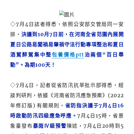
◇7月4日誌者得悉，依照公安部交管局同一安
排，
決議到10月7日前，在河南全省范圍內展開
夏日公路易闖禍易肇禍守法行動專項整治和夏日
酒駕醉駕集中整
包養價格ptt
治兩個“百日舉
動”。為期100天！
◇7月4日，記者從省防汛抗旱批示部得悉，經
談判研判，依據《河南省防汛應急預案》(2022
年修訂版) 有關規則，
省防指決議于7月4日16
時啟動防汛四級應急呼應。
7月4日15時，省景
象臺發布
暴雨Ⅳ級預警
陳述，7月4日20時到5