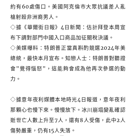
約有60處傷口。美國阿克倫市大眾抗議差人亂
槍射殺非洲裔男人。
◇據《華爾街日報》4日新聞：估計拜登本周宣
布下調對部門中國入口商品加征關稅決議。
◇美媒曝料：特朗普正當真斟酌競選2024年美
總統，最快本月宣布。知戀人士：特朗普對聽證
會"覺得惱怒"，這能夠會成為他再次參選的動
力。
◇
據意年夜利媒體本地時光4日報道，意年夜利
那顆心也慢下來。慢慢放下。冰川崩塌變亂確認
逝世亡人數上升至7人，還有8人受傷，此中2人
傷勢嚴重，仍有15人失落。