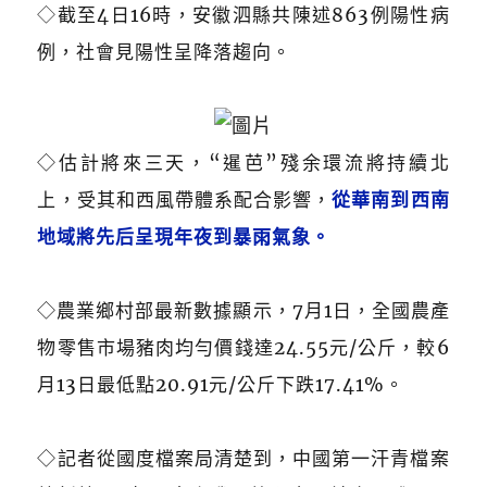
◇
截至4日16時，安徽泗縣共陳述863例陽性病
例，社會見陽性呈降落趨向。
◇估計將來三天，“暹芭”殘余環流將持續北
上，受其和西風帶體系配合影響，
從華南到西南
地域將先后呈現年夜到暴雨氣象。
◇農業鄉村部最新數據顯示，7月1日，全國農產
物零售市場豬肉均勻價錢達24.55元/公斤，較6
月13日最低點20.91元/公斤下跌17.41%。
◇記者從國度檔案局清楚到，中國第一汗青檔案