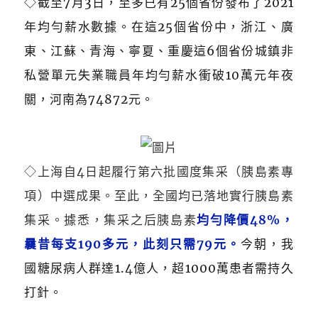
◇截至7月3日，至多已有25個省份發布了2021
年均勻薪水數據。在這25個省份中，浙江、廣
東、江蘇、青海、寧夏、重慶這6個省份城鎮非
私營單元失業職員年均勻薪水衝破10萬元年夜
關，河南為74872元。
◇上海自4日起履行第六批國度集采（胰島素專
項）中選成果。至此，全國均已落地實行胰島素
集采。據悉，集采之后胰島素
均勻降價48%，
曩昔每支190多元，此刻只需79元。
今朝，我
國糖尿病人群達1.4億人，超1000萬患者需持久
打針。