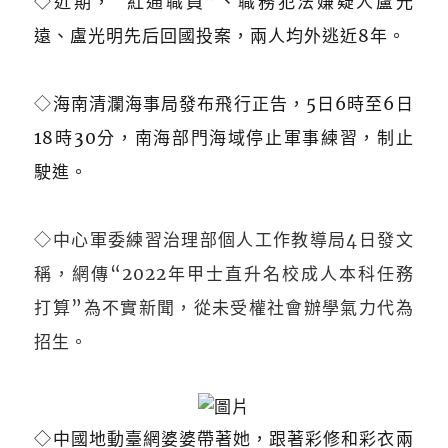
◇近期，“紅通職員”、職務犯法嫌疑人盧光
遠、盧光明先后回國投案，兩人均外逃近8年。
◇
海南清瀾海事局發布飛行正告，5日6時至6日
18時30分，南海部門海域停止軍事練習，制止
駛進。
◇
中心軍委練習治理部個人工作教導局4日發文
稱，網傳“2022年甲士直升名校成人本科任務
打算”為不實新聞，從未受權社會辦學氣力代為
招生。
◇中國地動臺網婆婆帶著她，跟著彩修和彩衣兩