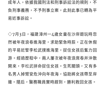
成年人，依據我國刑法和刑事訴訟法的規則，不
負刑事義務，不予刑事立案，此刻此事已轉為平
易近事訴訟。
◇7月3日，福建漳州一4歲女童在沙岸遊玩時忽
然被年夜浪卷進海里，求助緊急時辰，正在休假
的平易近警李松武撲進海里，捉住女孩后奮力回
游。經過歷程中，兩人屢次被年夜浪席卷并沖散
開來，
李松武
拼命捉住女孩。生死關頭，又有多
名男人掉臂安危沖向年夜海，協助將女孩帶至岸
邊。隨后，醫務職員實時趕到，勝利救回女孩。