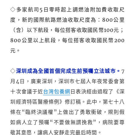
◇
多家航司5日零時起上調燃油附加費收取尺
度，新的國際航路燃油收取尺度為：800公里
（含）以下航段，每位搭客收取國民幣100元；
800公里以上航段，每位搭客收取國民幣200
元。
◇
深圳成為全國首個完成生前預囑立法城市。
7
月4日，廣東深圳，深圳市七屆人年夜常委會第
十次會議于近
台灣包養網
日表決經由過程了《深
圳經濟特區醫療條例》修訂稿。此中，第七十八
條在“臨終決議權”上做出了勇敢衝破，規則假
如病人立了預囑“不要做無謂挽救”，病院要尊
敬其意愿，讓病人安靜走完最后時間。