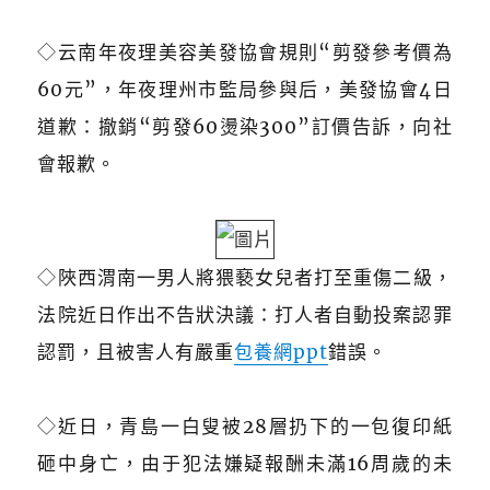
◇
云南年夜理美容美發協會規則“剪發參考價為
60元”，年夜理州市監局參與后，美發協會4日
道歉：撤銷“剪發60燙染300”訂價告訴，向社
會報歉。
◇
陜西渭南一男人將猥褻女兒者打至重傷二級，
法院近日作出不告狀決議：打人者自動投案認罪
認罰，且被害人有嚴重
包養網ppt
錯誤。
◇
近日，青島一白叟被28層扔下的一包復印紙
砸中身亡，由于犯法嫌疑報酬未滿16周歲的未