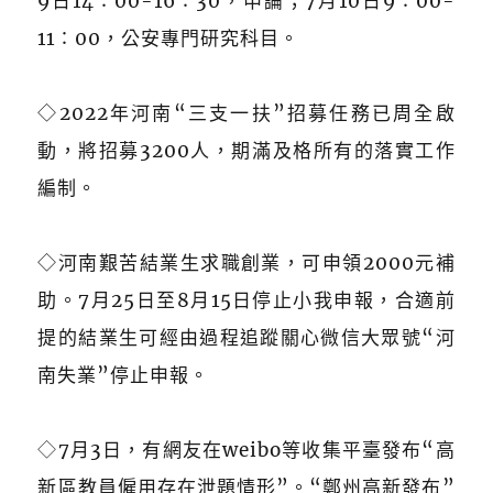
9日14∶00-16∶30，申論；7月10日9∶00-
11∶00，公安專門研究科目。
◇2022年河南“三支一扶”招募任務已周全啟
動，將招募3200人，期滿及格所有的落實工作
編制。
◇河南艱苦結業生求職創業，可申領2000元補
助。7月25日至8月15日停止小我申報，合適前
提的結業生可經由過程追蹤關心微信大眾號“河
南失業”停止申報。
◇
7月3日，有網友在weibo等收集平臺發布“高
新區教員僱用存在泄題情形”。“鄭州高新發布”