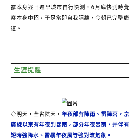
露本身逐日遲早城市自行快測，6月底快測時覺
察本身中招，于是當即自我隔離，今朝已完整康
復。
生涯提醒
◇
明天，全省陰天，
年夜部有陣雨、雷陣雨，京
廣線以東有年夜到暴雨，部分年夜暴雨，并伴有
短時強降水、雷暴年夜風等強對流氣象。