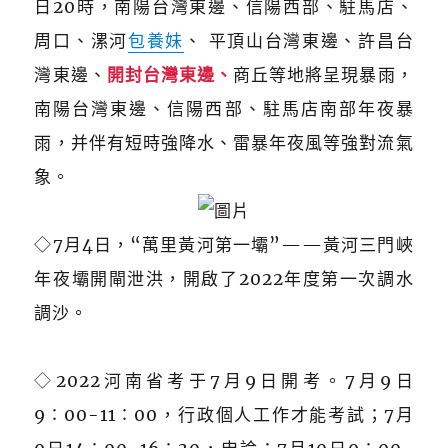
日20時，南陽台灣東邊、信陽西部、駐馬店、
周口、漯河
包養妹
、 平頂山台灣東邊、許昌台
灣東邊、
開封台灣東邊、
商丘等地將呈現暴雨，
南陽台灣東邊、信陽西部、駐馬店南部年夜暴
雨，并伴有短時強降水、雷暴年夜風等強對流氣
象。
◇7月4日，“萬里黃河第一壩”——黃河三門峽
年夜壩開閘泄洪，開啟了2022年度第一次調水
調沙。
◇
2022河南省考于7月9日開考。7月9日
9∶00-11∶00，行政個人工作才能考試；7月