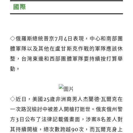
國際
◇俄羅斯總統普京7月4日表現，中心和南部團
體軍隊以及其他在盧甘斯克作戰的軍隊應該休
整，台灣東邊和西部團體軍隊要持續按打算舉
動。
◇
近日，美國25歲非洲裔男人杰蘭德·瓦爾克在
一次路況檢討中被差人開槍打逝世。俄亥俄州警
方3日公布了法律記載儀畫面，涉案8名差人對
其持續開槍，總次數跨越90次，而瓦爾克身上