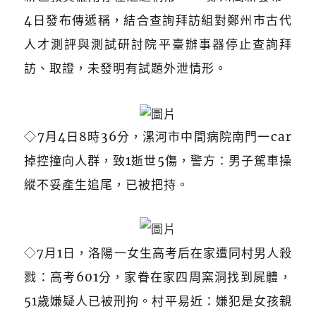
4日發布傳遞稱，結合查詢拜訪組對鄭州市古代
人才測評與測試研討院平臺辦事器停止查詢拜
訪、取證，未發明有試題外泄情形。
◇7月4日8時36分，漯河市中間病院南門一car
掉控撞向人群，致1逝世5傷，警方：男子駕車操
縱不妥產生追尾，已被把持。
◇
7月1日，洛陽一女生高考后在家遭同村男人殺
戮：高考601分，家眷在家四周窯洞找到屍體，
51歲嫌疑人已被刑拘。村平易近：嫌犯是女孩親