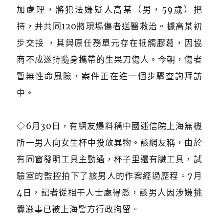
加處理，將犯法嫌疑人高某（男，59歲）把
持，并共同120將現場傷者送醫救治。據高某初
步交接 ，其與原任務單元存在牴觸膠葛，因協
商不成遂持隨身攜帶的生果刀傷人。今朝，傷者
暫無性命風險，案件正在進一個步驟查詢拜訪
中。
◇6月30日，有網友爆料稱中國迷信院上海無機
所一男人向女生杯中投放異物。該網友稱，由於
有同窗發明工具主動過，杯子里還有臟工具，試
驗室的監控拍下了該男人的作案經過歷程。7月
4日，記者從相干人士處得悉，該男人因涉嫌挑
釁滋事已被上海警方行政拘留。