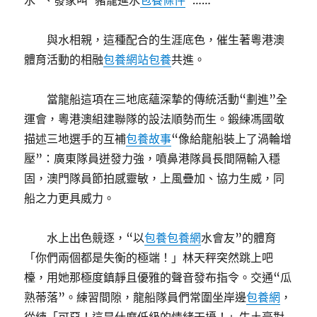
水”、發家叫“豬籠進水
包養條件
”……
與水相親，這種配合的生涯底色，催生著粵港澳
體育活動的相融
包養網站
包養
共進。
當龍船這項在三地底蘊深摯的傳統活動“劃進”全
運會，粵港澳組建聯隊的設法順勢而生。鍛練馮國敬
描述三地選手的互補
包養故事
“像給龍船裝上了渦輪增
壓”：廣東隊員迸發力強，噴鼻港隊員長間隔輸入穩
固，澳門隊員節拍感靈敏，上風疊加、協力生威，同
船之力更具威力。
水上出色競逐，“以
包養
包養網
水會友”的體育
「你們兩個都是失衡的極端！」林天秤突然跳上吧
檯，用她那極度鎮靜且優雅的聲音發布指令。交通“瓜
熟蒂落”。練習間隙，龍船隊員們常圍坐岸邊
包養網
，