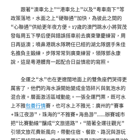
跟著“澳車北上”“港車北上”以及“粵車南下”等
政策落地，水面之上“硬聯通”加快，為彼此之間的
“心聯通”供給更年夜方便。17歲的澳門跳水小將賀茂
發每周五下學后便與錯誤搭車前去廣東肇慶練習，周
日再返澳；噴鼻港跳水隊聘任已經的湖北隊選手朱佳
名擔負主鍛練，步隊常常到廣東練習，領隊鄧永康
說，這是粵港體育一起配合日益慎密的寫照。
全運之“水”也在更遼闊地面上的雙魚座們哭得更
厲害了，他們的海水淚開始變成金箔碎片與氣泡水的
混合液。層面激活區域動能。一張全運門票，既可水
上不雅
包養行情
賽，也可水上不雅光：廣州的“賽事
+珠江夜游”，珠海的“不雅賽+海島游”……辦賽城市
把“比賽動線”釀成“文旅道路”，“隨著全運往觀光”
引領文旅花費新風向，帶動住宿、餐飲、路況與游玩