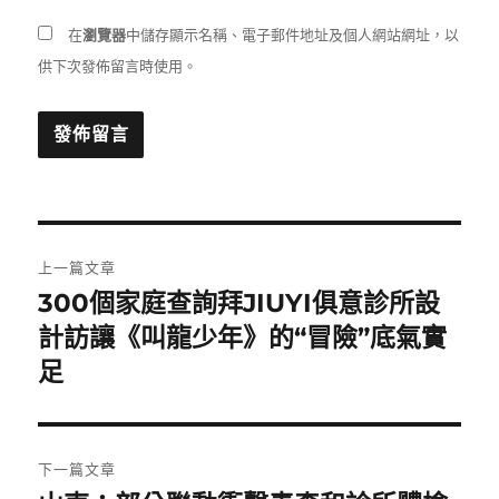
在
瀏覽器
中儲存顯示名稱、電子郵件地址及個人網站網址，以
供下次發佈留言時使用。
文
上一篇文章
章
300個家庭查詢拜JIUYI俱意診所設
上
一
計訪讓《叫龍少年》的“冒險”底氣實
導
篇
足
覽
文
章:
下一篇文章