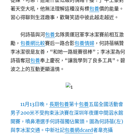
從練「可惡！這是什麼低級的情緒干擾！」牛土豪對
著天空大吼，他無法理解這種沒有標
包養
價的能量。
習心得聊到生涯趣事，歡聲笑語中彼此越走越近。
何詩蓓與河
包養
北隊奧運冠軍李冰潔賽前相互激
勵，
包養網比較
賽后一路合影
包養情婦
，何詩蓓稱贊
李冰潔很是友善，“和她一路競賽很棒”；李冰潔為何
詩蓓奪冠
包養
奉上慶祝，“讓我學到了良多工具”。碧
波之上的互動更顯溫情。
11月13日晚，
長期包養
第十
包養
五屆全國活動會
男子200米不受拘束泳決賽在深圳年夜運中間泅水館
開賽，噴鼻港選手何詩蓓獨佔鰲頭。圖為何詩蓓(左)
與李冰潔交通。中新社記
包養網dcard
者韋亮攝