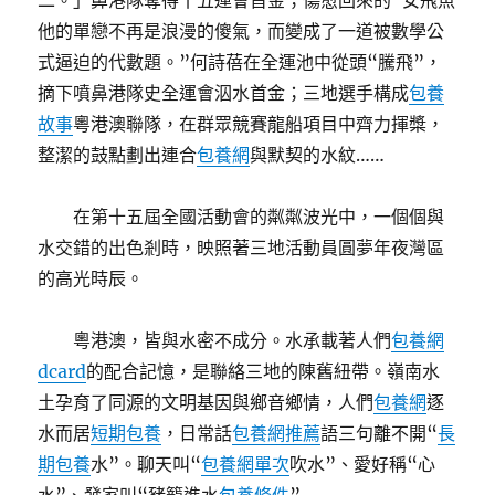
二。」鼻港隊奪得十五運會首金；傷愈回來的“女飛魚
他的單戀不再是浪漫的傻氣，而變成了一道被數學公
式逼迫的代數題。”何詩蓓在全運池中從頭“騰飛”，
摘下噴鼻港隊史全運會泅水首金；三地選手構成
包養
故事
粵港澳聯隊，在群眾競賽龍船項目中齊力揮槳，
整潔的鼓點劃出連合
包養網
與默契的水紋……
在第十五屆全國活動會的粼粼波光中，一個個與
水交錯的出色剎時，映照著三地活動員圓夢年夜灣區
的高光時辰。
粵港澳，皆與水密不成分。水承載著人們
包養網
dcard
的配合記憶，是聯絡三地的陳舊紐帶。嶺南水
土孕育了同源的文明基因與鄉音鄉情，人們
包養網
逐
水而居
短期包養
，日常話
包養網推薦
語三句離不開“
長
期包養
水”。聊天叫“
包養網單次
吹水”、愛好稱“心