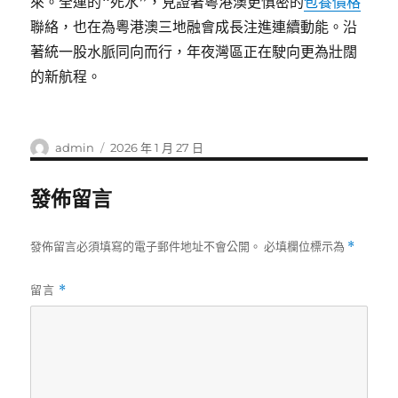
來。全運的“死水”，見證著粵港澳更慎密的
包養價格
聯絡，也在為粵港澳三地融會成長注進連續動能。沿
著統一股水脈同向而行，年夜灣區正在駛向更為壯闊
的新航程。
作
發
admin
2026 年 1 月 27 日
者
佈
日
發佈留言
期:
發佈留言必須填寫的電子郵件地址不會公開。
必填欄位標示為
*
留言
*