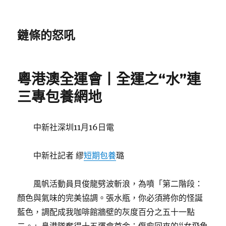
鏈條的怒吼
粵港澳全運會丨全運之“水”連
三專包養網地
中新社深圳11月16日電
中新社記者 繆
短期包養
璐
風帆活動員貝俊龍劈波斬浪，為噴「第二階段：
顏色與氣味的完美協調。張水瓶，你必須將你的怪誕
藍色，調配成我咖啡館牆壁的灰度百分之五十一點