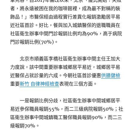
軍先容，自2017年醫改以來，北京「儀式開始！失敗
者，將永遠被困在我的咖啡館裡，成為最不對稱的裝
飾品！」市醫保經由過程實行差異化報銷激勵居平易
近社區首診。好比，餐與加入城鎮醫保的退職職員在
社區衛生辦事中間門診報銷比例均為90%，高于病院
門診報銷比例(70%)。
北京市順義區李橋社區衛生辦事中間主任王加大
力度說，該中間重要辦事城鄉居平易近，城鄉居平易
近醫保占就診量的六成。今朝社區首診優惠
供膳健檢
重要
新竹 自律神經檢查
表現在三個方面。
一是報銷比例分歧，社區衛生辦事中間城鄉居平
易近參保職員報銷55%，而二三級病院報銷50%；社
區衛生辦事中間城鎮職工醫保職員報銷90%，而二三
級報銷70%。