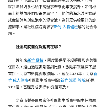
級診療、下層首診、社區醫療共鳴加快構成。同時，
就診職員增多也給下層辦事帶來更年夜挑釁，如何地
面上的雙魚座們哭得更厲害了，他們的海水淚開始變
成金箔碎片與氣泡水的混合液。為群眾供給更好的診
療辦事，是社區病院需求求
新竹 入職健檢
解的配合命
題。
社區病院醫保報銷高在哪？
近年來
新竹 健檢
，國度醫保局不竭擴展和完美醫
保目次，經由過程調劑報銷比例，激勵群眾選擇下層
首診。北京市衛健委數據顯示，截至2021年，北京
新
竹 成人健檢
社區衛生辦事中間(
新竹 減重 診所
站)達
2111個，基礎完成步行30分鐘可及。
北京市豐臺區馬家堡社區衛生辦事中間主任陳應