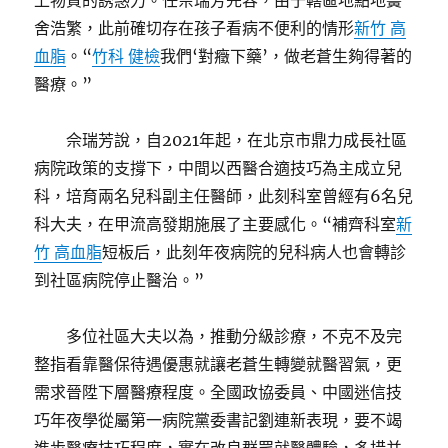
上物質的誘惑力。任佘瑞芳先容，由于轄區地點地黌
舍浩繁，此前確切存在孩子看病不便利的情形
新竹 高
血脂
。“
竹科 健檢
我們‘對癥下藥’，做老蒼生夠得著的
醫療。”
佘瑞芳說，自2021年起，在北京市鼎力成長社區
病院政策的支撐下，中間以西醫合適技巧為主成立兒
科，培育兩名兒科副主任醫師，此刻科室曾經有6名兒
科大夫，在甲流高發期施展了主要感化。“補齊科室
新
竹 高血脂
短板后，此刻年夜病院的兒科病人也會轉診
到社區病院停止醫治。”
多位社區大夫以為，推動分級診療，不克不及完
整指看靠醫保待遇優惠就讓老蒼生轉變就醫習氣，更
需求晉陞下層醫療程度。全國政協委員、中國迷信技
巧年夜學從屬第一病院黨委書記劉連新表現，要不竭