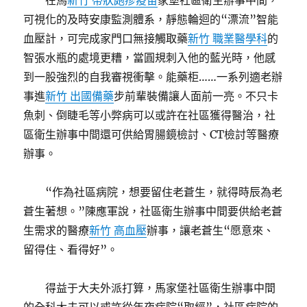
在馬
新竹 帶狀皰疹疫苗
家堡社區衛生辦事中間，
可視化的及時安康監測體系，靜態輪迴的“漂流”智能
血壓計，可完成家門口無接觸取藥
新竹 職業醫學科
的
智張水瓶的處境更糟，當圓規刺入他的藍光時，他感
到一股強烈的自我審視衝擊。能藥柜……一系列適老辦
事進
新竹 出國備藥
步前輩裝備讓人面前一亮。不只卡
魚刺、倒睫毛等小弊病可以或許在社區獲得醫治，社
區衛生辦事中間還可供給胃腸鏡檢討、CT檢討等醫療
辦事。
“作為社區病院，想要留住老蒼生，就得時辰為老
蒼生著想。”陳應軍說，社區衛生辦事中間要供給老蒼
生需求的醫療
新竹 高血壓
辦事，讓老蒼生“愿意來、
留得住、看得好”。
得益于大夫外派打算，馬家堡社區衛生辦事中間