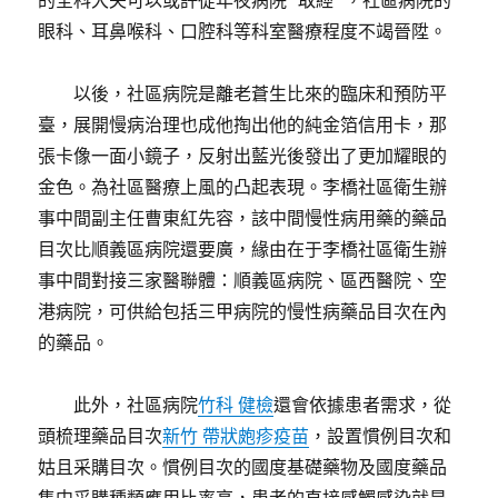
的全科大夫可以或許從年夜病院“取經”，社區病院的
眼科、耳鼻喉科、口腔科等科室醫療程度不竭晉陞。
以後，社區病院是離老蒼生比來的臨床和預防平
臺，展開慢病治理也成他掏出他的純金箔信用卡，那
張卡像一面小鏡子，反射出藍光後發出了更加耀眼的
金色。為社區醫療上風的凸起表現。李橋社區衛生辦
事中間副主任曹東紅先容，該中間慢性病用藥的藥品
目次比順義區病院還要廣，緣由在于李橋社區衛生辦
事中間對接三家醫聯體：順義區病院、區西醫院、空
港病院，可供給包括三甲病院的慢性病藥品目次在內
的藥品。
此外，社區病院
竹科 健檢
還會依據患者需求，從
頭梳理藥品目次
新竹 帶狀皰疹疫苗
，設置慣例目次和
姑且采購目次。慣例目次的國度基礎藥物及國度藥品