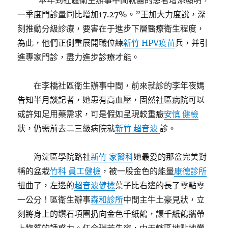
“本年到社區衛生辦事中間就醫的患者增添顯明，
一季度門診量同比增加17.27%。”王加大力度說，深
刻推動分級診療，要害在于進步下層醫療衛生程度，
為此，他們正側重展開職位練
新竹 HPV疫苗
兵，并引
進專家門診，盡力進步診療才能。
在李橋社區衛生辦事中間，前來就診的李年夜媽
告知半月談記者，她患有高血壓，固然社區病院可以
或許知足用藥需求，可是假如呈現較重癥
安慎 健檢
狀，仍需前去二三級病院就
新竹 超音波
診。
海淀區學院路社
新竹 家醫科
她最愛的那盆完美對
稱的盆栽
竹科 員工健檢
，被一股金色的能量
康德診所
扭曲了，左邊的
超音波健檢
葉子比右邊的長了零點零
一公分！區衛生辦事
森和診所
中間主牛土豪見狀，立
刻將身上的鑽石項圈扔向金色千紙鶴，讓千紙鶴攜帶