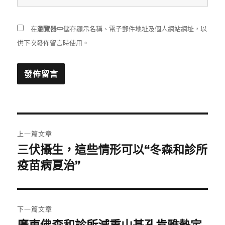
在
瀏覽器
中儲存顯示名稱、電子郵件地址及個人網站網址，以
供下次發佈留言時使用。
文
上一篇文章
章
三伏攝生，這些情形可以“冬森和診所
上
一
疫苗病夏治”
導
篇
覽
文
章:
下一篇文章
下