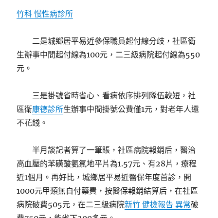
竹科 慢性病診所
二是城鄉居平易近參保職員起付線分歧，社區衛
生辦事中間起付線為100元，二三級病院起付線為550
元。
三是掛號省時省心、看病依序排列隊伍較短，社
區衛
康德診所
生辦事中間掛號公費僅1元，對老年人還
不花錢。
半月談記者算了一筆賬，社區病院報銷后，醫治
高血壓的苯磺酸氨氯地平片為1.57元、有28片，療程
近1個月。再好比，城鄉居平易近醫保年度首診，開
1000元甲類無自付藥費，按醫保報銷結算后，在社區
病院破費505元，在二三級病院
新竹 健檢報告 異常
破