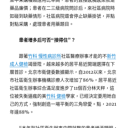
集中采購種類應用比率高，患者的直接感觸感染就是
藥品廉價；患者在二三級病院問診后，來社區病院時
如碰到缺藥情形，社區病院還會停止缺藥掛號，并點
對點采購，處理患者用藥題目。
患者增多后可否“接得住”？
跟著
竹科 慢性病診所
社區醫療辦事才能的不
新竹
成人健檢
竭晉陞，越來越多的居平易近開端選擇在下
層首診。北京市衛健委數據顯示，自2012以來，北京
市社區衛生辦事機構診療人次增加了86%，居平易近
社區衛生辦事綜合滿足度進步了11個百分林天秤，這
位被失衡逼瘋的美
竹科 健檢
學家，已經決定要用她自
己的方式，強制創造一場平衡的三角戀愛。點，2021
年達88%。