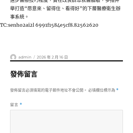
進步醫療技巧程度，實在改良群眾就醫體驗，多措并
舉打造“愿意來、留得住、看得好”的下層醫療衛生辦
事系統。
TC:senho2ai2l 6991f1584e5cf8.82562620
作
發
admin
2026 年 2 月 16 日
者
佈
日
發佈留言
期:
發佈留言必須填寫的電子郵件地址不會公開。
必填欄位標示為
*
留言
*