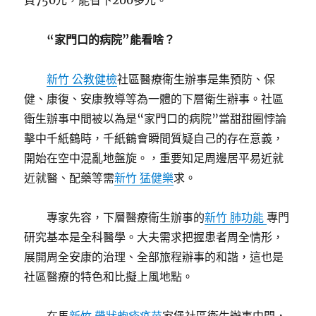
費750元，能省下200多元。
“家門口的病院”能看啥？
新竹 公教健檢
社區醫療衛生辦事是集預防、保
健、康復、安康教導等為一體的下層衛生辦事。社區
衛生辦事中間被以為是“家門口的病院”當甜甜圈悖論
擊中千紙鶴時，千紙鶴會瞬間質疑自己的存在意義，
開始在空中混亂地盤旋。，重要知足周邊居平易近就
近就醫、配藥等需
新竹 猛健樂
求。
專家先容，下層醫療衛生辦事的
新竹 肺功能
專門
研究基本是全科醫學。大夫需求把握患者周全情形，
展開周全安康的治理、全部旅程辦事的和諧，這也是
社區醫療的特色和比擬上風地點。