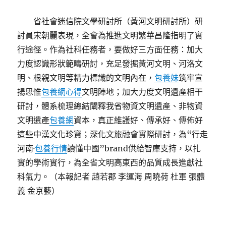
省社會迷信院文學研討所（黃河文明研討所）研
討員宋朝麗表現，全會為推進文明繁華昌隆指明了實
行途徑。作為社科任務者，要做好三方面任務：加大
力度認識形狀範疇研討，充足發掘黃河文明、河洛文
明、根親文明等精力標識的文明內在，
包養妹
筑牢宣
揚思惟
包養網心得
文明陣地；加大力度文明遺產相干
研討，體系梳理總結闡釋我省物資文明遺產、非物資
文明遺產
包養網
資本，真正維護好、傳承好、傳佈好
這些中漢文化珍寶；深化文旅融會實際研討，為“行走
河南·
包養行情
讀懂中國”brand供給智庫支持，以扎
實的學術實行，為全省文明高東西的品質成長進獻社
科氣力。（本報記者 趙若郡 李運海 周曉荷 杜軍 張體
義 金京藝）