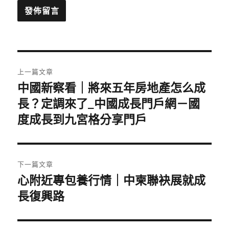
文
上一篇文章
章
中國新察看｜將來五年房地產怎么成
上
一
長？定調來了_中國成長門戶網－國
導
篇
度成長到九宮格分享門戶
覽
文
章:
下一篇文章
心附近專包養行情｜中柬聯袂展就成
下
一
長復興路
篇
文