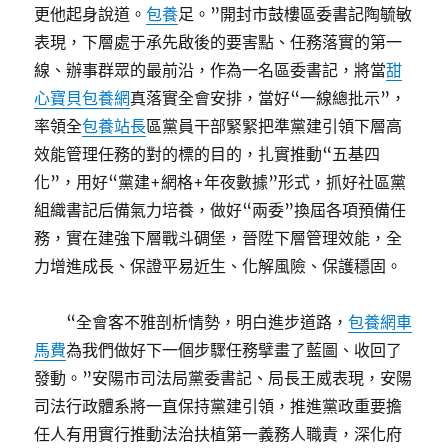
更他起身說道。
包養
足。”開封市鼓樓區委書記陶毓敏
表現，下層處于承先啟後的要害點、任務落實的第一
線、辦事群眾的最前沿，作為一名區委書記，將當
甜
心寶貝包養網
真落實全會安排，當好“一線總批示”，
率領全
包養站長
區黨員干部緊緊把準黨建引領下層高
效能管理任務的對的標的目的，扎實推動“五基四
化”，用好“黨建+網格+年夜數據”形式，抓好社區黨
組織書記后備氣力培養，做好“兩委”換屆各項預備任
務，實在建強下層戰斗碉堡，晉陞下層管理效能，全
力增進成長、保證平易近生、化解風險、保護穩固。
“全會客不雅剖析情勢，明白進步道路，
包養網車
馬費
為我們做好下一個步驟任務擘畫了藍圖、收回了
發動。”安陽市司法局黨委書記、局長王威表現，安陽
司法行政體系將一直保持黨建引領，推進黨政重要擔
任人有用實行推動法治扶植第一義務人職責，深化府