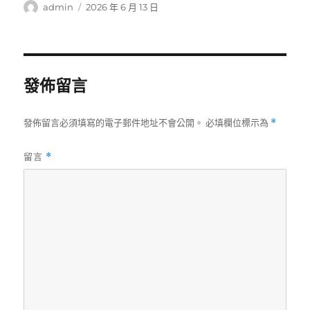
作
發
admin
2026 年 6 月 13 日
者
佈
日
期:
發佈留言
發佈留言必須填寫的電子郵件地址不會公開。
必填欄位標示為
*
留言
*