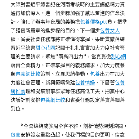
大師對習近平總書記在河南考核時的主要講話精力貫
通得加倍深入，進一個步驟加強了感恩奮進的信念決
計，強化了辦事年夜局的義務擔
包養價格ptt
負，把準
了譜寫新篇章的進步標的目的。下一個步
包養女人
驟，省委社會任務部將正確懂得掌握、果斷貫徹落練
習近平總書
甜心花園
記關于扎扎實實加大力度社會管
理的主要請求，聚焦“兩高四出力”，當真貫徹
甜心網
落實全會精力，正確掌握目的義務請求，加大力度兼
顧
包養網比較
策劃、立異思緒舉動，
包養
出力在加大
力度社會管理、新興範疇黨建
包養情婦
、下層管
包養
網推薦
理和凝集辦事群眾等任務高低工夫，把黨中心
決議計劃安排
包養網比較
和省委任務設定落實落細落
到位。
“全會總結成就周全客不雅，剖析情勢深刻透闢，
包養
安排設定重點凸起，使我們標的目的更明、信念