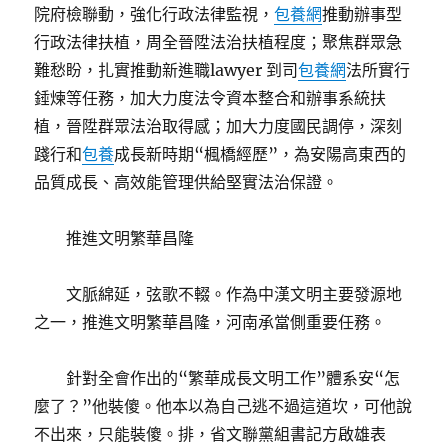
院府檢聯動，強化行政法律監視，
包養網
推動辦事型
行政法律扶植，周全晉陞法治扶植程度；聚焦群眾急
難愁盼，扎實推動新進職lawyer 到司
包養網
法所實行
錘煉等任務，加大力度法令資本整合和辦事系統扶
植，晉陞群眾法治取得感；加大力度國民調停，深刻
踐行和
包養
成長新時期“楓橋經歷”，為安陽高東西的
品質成長、高效能管理供給堅實法治保證。
推進文明繁華昌隆
文脈綿延，弦歌不輟。作為中漢文明主要發源地
之一，推進文明繁華昌隆，河南承當側重要任務。
針對全會作出的“繁華成長文明工作”體系安“怎
麼了？”他裝傻。他本以為自己逃不過這道坎，可他說
不出來，只能裝傻。排，省文聯黨組書記方啟雄表