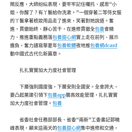
鬧反應，大師紛紜表現，要牢牢記住囑托、感恩“小
姐，你醒了？有丫鬟給你洗漱。”一個穿著二等侍女服
的丫鬟拿著梳妝用品走了進來，笑著對她說道。奮
進，貫徹始終、靜心苦干，在進修貫徹全
包養
會精
力、推進重點義務落
包養甜心網
實上走在前列、展示
擔負，奮力譜寫華夏年
包養軟體
夜地推
包養網dcard
動中國式古代化新篇章。
扎扎實實加大力度社會管理
下層強則國度強，下層安則全國安。全會誇大，
要凸起黨建引領下
包養app
層高效能管理，扎扎實實
加大力度社會管理。
包養
省委社會任務部部長、省委“兩新”工委書記郅曉
峰表現，顛末這兩天的
包養甜心網
集中進修和交通，