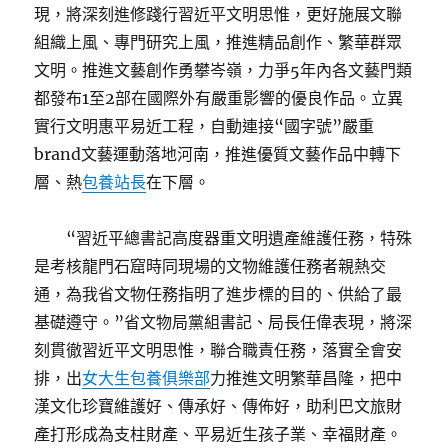
現，將深刻進修踐行習近平文明思惟，更好施展文聯
組織上風、專門研究上風，推進精品創作、繁華群眾
文明。推進文藝創作勇攀岑嶺，力爭5年內各文藝門類
都發布1至2部在國際外有嚴重影響的優良作品。立異
實行文明惠平易近工程，自動連接“國字號”嚴重
brand文藝運動落地河南，推進優質文藝作品中轉下
層、熱
包養站長
在下層。
“習近平總書記高度器重文明遺產維護任務，特殊
是考核龍門石窟時同現場的文物維護任務者親熱交
通，為我省文物任務指明了進步標的目的、供給了最
基礎遵守。”省文物局黨組書記、局長任偉表現，將深
刻貫徹習近平文明思惟，聯合職責任務，落實全會安
排，出
女大生包養俱樂部
力推進文明繁華昌隆，把中
漢文化珍寶維護好、傳承好、傳佈好，助利巴文旅財
產打形成為支柱財產、平易近生孩子業、幸福財產。