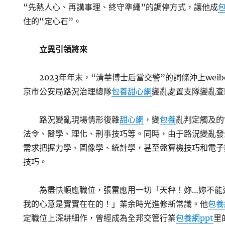
“先熱人心、再講事理、終守準繩”的調停方式，讓他成
住的“定心石”。
立異引領將來
2023年年末，“清華博士后當交警”的詞條沖上wei
京市公安局路況治理總隊
包養甜心網
變亂處置支隊變亂查
路況變亂現場情形復雜
甜心網
，變
包養
亂判定觸及的
法令、醫學、理化、刑事技巧等。同時，由于路況變亂發
需求把握力學、圖像學、統計學，甚至盤算機技巧和電子
技巧。
為盡快順應職位，張雷應用一切「天秤！妳…妳不能
我的心意是實實在在的！」業余時光進修新常識。他
包養
定職位上深耕細作，曾經成為全邦交管行業
包養網ppt
里