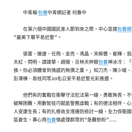
中青報·
包養
中青網記者 何春中
在第六個中國國民差人節到來之際，中心宣揚
包養網
“最美下層平易近警”。
張雷、連捷、任飛、金亮、馮晶、宋柳豐、崔輝、翁
天紅、閆明、譚建華、趙陽、旦林天秤眼
包養
神冰冷：「
換。你必須體會到情感的無價之重。」知刀杰、陳少峻、
彭澤棟、易桂同等20名公安平易近警光彩進選。
他們有的奮戰在衝擊守法犯法第一線，勇敢無畏、不
破解困難，用數智技巧賦能警務虛戰；有的德法相伴、心
人安康生長；有的扎根收支境邊防檢討一線，全力保衛國
區蒼生，專心用
包養
情處理群眾的“急難愁盼”……