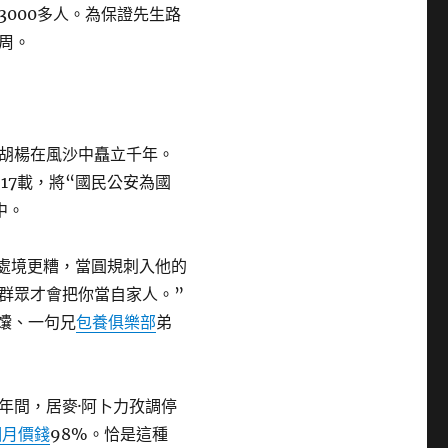
000多人。為保證先生路
周。
胡楊在風沙中矗立千年。
17載，將“國民公安為國
中。
的處境更糟，當圓規刺入他的
群眾才會把你當自家人。”
馕、一句兄
包養俱樂部
弟
年間，居麥·阿卜力孜調停
個月價錢
98%。恰是這種