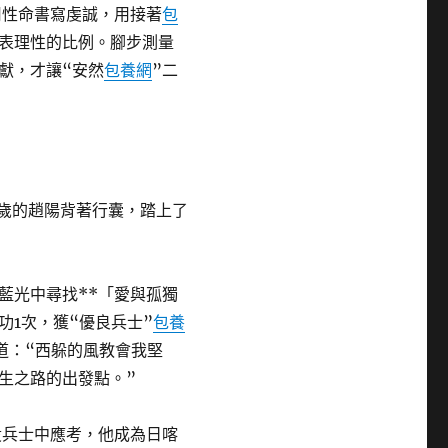
用性命書寫虔誠，用接著
包
表理性的比例。腳步測量
獻，才讓“安然
包養網
”二
9歲的趙陽背著行囊，踏上了
藍光中尋找**「愛與孤獨
功1次，獲“優良兵士”
包養
道：“西躲的風教會我堅
生之路的出發點。”
役兵士中應考，他成為日喀