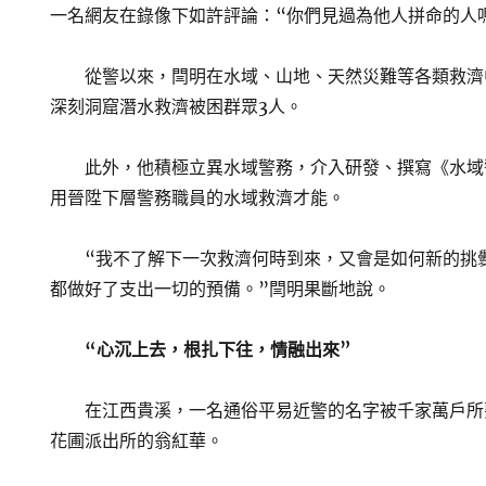
一名網友在錄像下如許評論：“你們見過為他人拼命的人
從警以來，閆明在水域、山地、天然災難等各類救濟
深刻洞窟潛水救濟被困群眾3人。
此外，他積極立異水域警務，介入研發、撰寫《水域
用晉陞下層警務職員的水域救濟才能。
“我不了解下一次救濟何時到來，又會是如何新的挑
都做好了支出一切的預備。”閆明果斷地說。
“心沉上去，根扎下往，情融出來”
在江西貴溪，一名通俗平易近警的名字被千家萬戶所
花圃派出所的翁紅華。