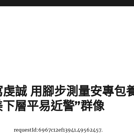
寫虔誠 用腳步測量安專包
最美下層平易近警”群像
requestId:6967c12ef13941.49562457.