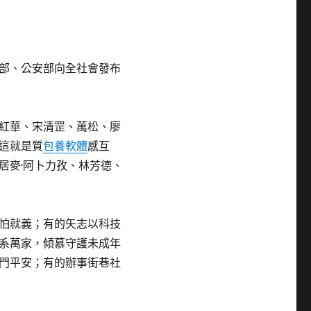
部、公安部向全社會發布
紅華、宋清罡、萬松、廖
這就是質
包養軟體
感互
居麥·阿卜力孜、林芳德、
怕就義；有的矢志以科技
系萬家，傾慕守護未成年
門平安；有的辦事街巷社