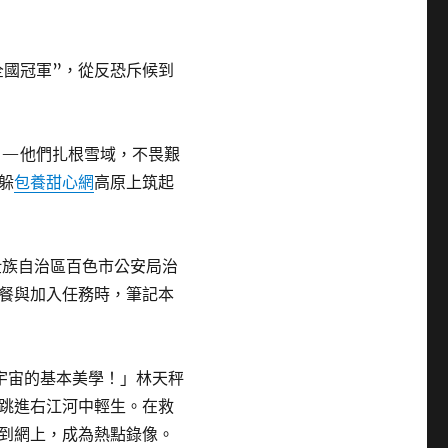
全國冠軍”，從反恐斥候到
——他們扎根雪域，不畏艱
躲
包養甜心網
高原上筑起
壯族自治區百色市公安局治
餐與加入任務時，筆記本
了宇宙的基本美學！」林天秤
跳進右江河中輕生。在救
到網上，成為熱點錄像。