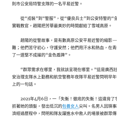
則市公安局特警支隊的一名平易近警。
從“戎裝”到“警服”，從“優良兵士”到公安特警的“
實戰教官，趙陽把芳華最美妙的時間獻給了雪域高原。
趙陽的從警故事，是有數高原公安平易近警的縮影
難；他們苦守初心，守護安然；他們用汗水和熱血，在青
了一道堅不成摧的“金色盾牌”。
“群眾需求在哪里，我就該呈現在哪里。”這是廣西
安治理支隊水上勤務和航空警務年夜隊平易近警閆明早年
上的一句話。
2021年4月6日，一「失衡！徹底的失衡！這違背
抓著她的頭髮，發出低沉的
包養女人
尖叫。名男人因瑣事
濟經過歷程中，閆明和隊友躍進水中救人的場景被群眾傳