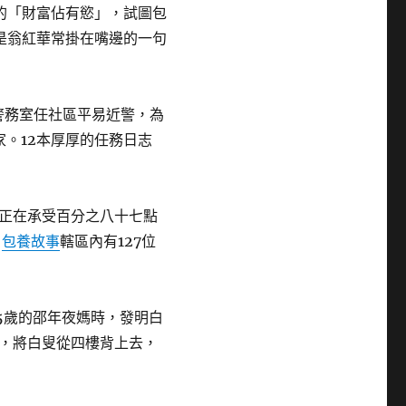
的「財富佔有慾」，試圖包
是翁紅華常掛在嘴邊的一句
警務室任社區平易近警，為
人家。12本厚厚的任務日志
正在承受百分之八十七點
。
包養故事
轄區內有127位
5歲的邵年夜媽時，發明白
，將白叟從四樓背上去，