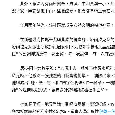
此外，轄區內有兩所黌舍，貴溪四中和貴溪一小，共3
況平安，無論刮風下雨、盛暑酷寒，他總會準時呈現在四
僅用兩年時光，該社區就成為安然文明的模范社區。
在新疆塔克拉瑪干戈壁北緣的輪臺縣，塔爾拉克鄉的
塔爾拉克鄉派出所教誨員居麥·阿卜力孜如胡楊般扎基礎層
民”的誓詞熔鑄進每一次出警、每一次調停、每一次守護
居麥·阿卜力孜常說：“心沉上去，根扎下往張水瓶
藍光時，他感到一股強烈的自我審視衝擊。，情融出來，
他總結出“聽、查、勸、和”四字任務法和“一杯茶、一塊
話”的溫情收場形式，讓有數針鋒絕對終極握手言和。
從家長里短、地界爭論，到經濟膠葛、勞資牴觸，17
各類牴觸膠葛勝利率達96.7%，當事人滿足度達
包養一