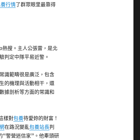
包養行情
了群眾眼里最靠得
bo熱搜。主人公張雷，是北
驗判定中隊平易近警。
常識範疇很是廣泛，包含
生的機理與活動相干，還
數據剖析等方面的常識和
這樣對
包養
待愛妳的財富！
網
在路況變亂
包養站長
判
的“警營迷信家”。他牽頭研