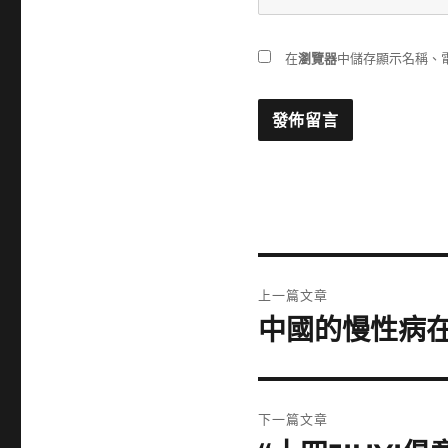
在
瀏覽器
中儲存顯示名稱、
文
上一篇文章
章
中國的慢性病
上
一
導
篇
覽
文
下一篇文章
章: