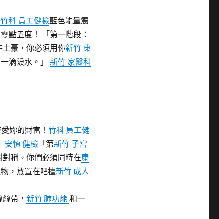
被
竹科 員工健檢
藍色能量震
零點五度！ 「第一階段：
牛土豪，你必須用你
新竹 東
的一滴淚水。」
新竹 家醫科
待愛妳的財富！
竹科 員工健
」
安慎 健檢
「第
新竹 子宮
對對稱。你們必須同時在
康
禮物，放置在吧檯
新竹 成人
絲絲帶，
新竹 肺功能
和一