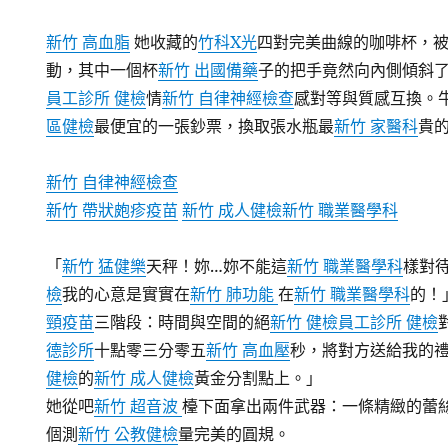
新竹 高血脂
她收藏的
竹科X光
四對完美曲線的咖啡杯，
動，其中一個杯
新竹 出國備藥
子的把手竟然向內側傾斜了
員工診所 健檢
情
新竹 自律神經檢查
感對等與質感互換。
區健檢
最便宜的一張鈔票，換取張水瓶最
新竹 家醫科
貴
新竹 自律神經檢查
新竹 帶狀皰疹疫苗
新竹 成人健檢
新竹 職業醫學科
「
新竹 猛健樂
天秤！妳…妳不能這
新竹 職業醫學科
樣對
檢
我的心意是實實在
新竹 肺功能
在
新竹 職業醫學科
的！
頸疫苗
三階段：時間與空間的絕
新竹 健檢
員工診所 健檢
德診所
十點零三分零五
新竹 高血壓
秒，將對方送給我的
健檢
的
新竹 成人健檢
黃金分割點上。」
她從吧
新竹 超音波
檯下面拿出兩件武器：一條精緻的蕾
個測
新竹 公教健檢
量完美的圓規。