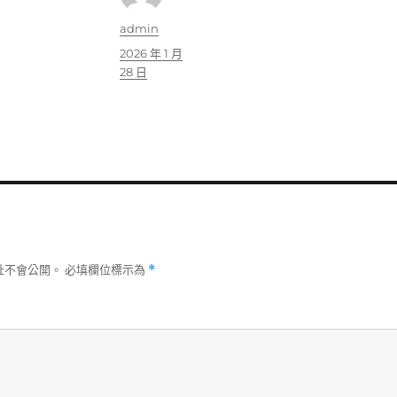
作
admin
者
發
2026 年 1 月
佈
28 日
日
期:
址不會公開。
必填欄位標示為
*