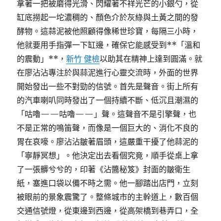
拿著一把被磨得光滑、閃耀著不祥光芒的小銀勺，從
缸底撈起一坨濃稠的、顏色介於灰綠與土黃之間的發
酵物。這蒜泥被他照顧得像稀世珍寶，每隔三小時，
他就要用手指彈一下缸邊，確保它能感受到**「溫和
的震動」**，
新竹 健檢
以助其在精神上達到圓滿。就
在廖沾沾專注於與蒜泥進行心靈交流時，外面的世界
開始發出一些不對勁的信號。首先是聲音。街上所有
的汽車喇叭同時發出了一個持續不斷、低沉且潮濕的
「咕嚕——咕嚕——」聲。這聲音不是引擎聲，也
不是正常的鳴笛聲，而像是一個巨大的、消化不良的
胃在哀嚎。廖沾沾皺著眉頭，這嚴重干擾了他蒜泥的
「寧靜冥想」。他決定出去看個究竟，順手從桌上拿
了一張髒兮兮的，印著《沾醬秘笈》封面的皺衛生
紙，塞進口袋以備不時之需。他一腳踏出店門，立刻
被眼前的景象震驚了。整條城市的主幹道上，數百個
交通信號燈，從東邊到西邊，從高架橋到巷弄口，全