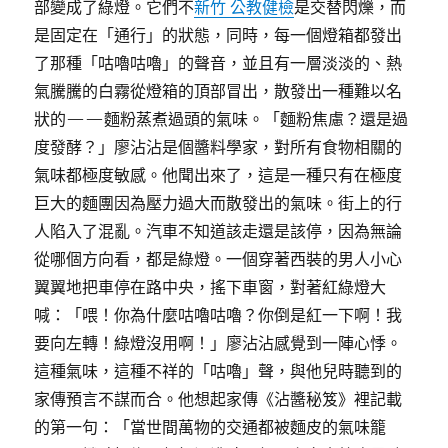
部變成了綠燈。它們不
新竹 公教健檢
是交替閃爍，而
是固定在「通行」的狀態，同時，每一個燈箱都發出
了那種「咕嚕咕嚕」的聲音，並且有一層淡淡的、熱
氣騰騰的白霧從燈箱的頂部冒出，散發出一種難以名
狀的——麵粉蒸煮過頭的氣味。「麵粉焦慮？還是過
度發酵？」廖沾沾是個醬料學家，對所有食物相關的
氣味都極度敏感。他聞出來了，這是一種只有在極度
巨大的麵團因為壓力過大而散發出的氣味。街上的行
人陷入了混亂。汽車不知道該走還是該停，因為無論
從哪個方向看，都是綠燈。一個穿著西裝的男人小心
翼翼地把車停在路中央，搖下車窗，對著紅綠燈大
喊：「喂！你為什麼咕嚕咕嚕？你倒是紅一下啊！我
要向左轉！綠燈沒用啊！」廖沾沾感覺到一陣心悸。
這種氣味，這種不祥的「咕嚕」聲，與他兒時聽到的
家傳預言不謀而合。他想起家傳《沾醬秘笈》裡記載
的第一句：「當世間萬物的交通都被麵皮的氣味籠