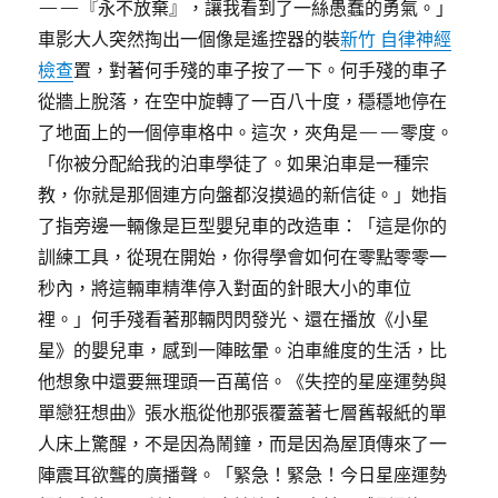
——『永不放棄』，讓我看到了一絲愚蠢的勇氣。」
車影大人突然掏出一個像是遙控器的裝
新竹 自律神經
檢查
置，對著何手殘的車子按了一下。何手殘的車子
從牆上脫落，在空中旋轉了一百八十度，穩穩地停在
了地面上的一個停車格中。這次，夾角是——零度。
「你被分配給我的泊車學徒了。如果泊車是一種宗
教，你就是那個連方向盤都沒摸過的新信徒。」她指
了指旁邊一輛像是巨型嬰兒車的改造車：「這是你的
訓練工具，從現在開始，你得學會如何在零點零零一
秒內，將這輛車精準停入對面的針眼大小的車位
裡。」何手殘看著那輛閃閃發光、還在播放《小星
星》的嬰兒車，感到一陣眩暈。泊車維度的生活，比
他想象中還要無理頭一百萬倍。《失控的星座運勢與
單戀狂想曲》張水瓶從他那張覆蓋著七層舊報紙的單
人床上驚醒，不是因為鬧鐘，而是因為屋頂傳來了一
陣震耳欲聾的廣播聲。「緊急！緊急！今日星座運勢