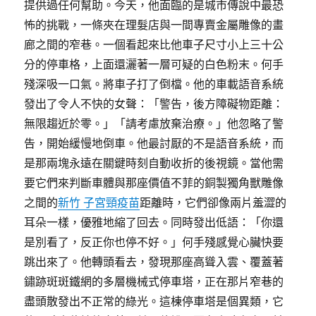
提供過任何幫助。今天，他面臨的是城市傳說中最恐
怖的挑戰，一條夾在理髮店與一間專賣金屬雕像的畫
廊之間的窄巷。一個看起來比他車子尺寸小上三十公
分的停車格，上面還灑著一層可疑的白色粉末。何手
殘深吸一口氣。將車子打了倒檔。他的車載語音系統
發出了令人不快的女聲：「警告，後方障礙物距離：
無限趨近於零。」「請考慮放棄治療。」他忽略了警
告，開始緩慢地倒車。他最討厭的不是語音系統，而
是那兩塊永遠在關鍵時刻自動收折的後視鏡。當他需
要它們來判斷車體與那座價值不菲的銅製獨角獸雕像
之間的
新竹 子宮頸疫苗
距離時，它們卻像兩片羞澀的
耳朵一樣，優雅地縮了回去。同時發出低語：「你還
是別看了，反正你也停不好。」何手殘感覺心臟快要
跳出來了。他轉頭看去，發現那座高聳入雲、覆蓋著
鏽跡斑斑鐵網的多層機械式停車塔，正在那片窄巷的
盡頭散發出不正常的綠光。這棟停車塔是個異類，它