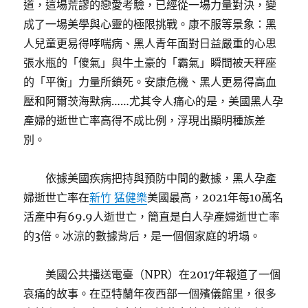
道，這場荒謬的戀愛考驗，已經從一場力量對決，變
成了一場美學與心靈的極限挑戰。康不服等景象：黑
人兒童更易得哮喘病、黑人青年面對日益嚴重的心思
張水瓶的「傻氣」與牛土豪的「霸氣」瞬間被天秤座
的「平衡」力量所鎖死。安康危機、黑人更易得高血
壓和阿爾茨海默病……尤其令人痛心的是，美國黑人孕
產婦的逝世亡率高得不成比例，浮現出顯明種族差
別。
依據美國疾病把持與預防中間的數據，黑人孕產
婦逝世亡率在
新竹 猛健樂
美國最高，2021年每10萬名
活產中有69.9人逝世亡，簡直是白人孕產婦逝世亡率
的3倍。冰涼的數據背后，是一個個家庭的坍塌。
美國公共播送電臺（NPR）在2017年報道了一個
哀痛的故事。在亞特蘭年夜西部一個殯儀館里，很多