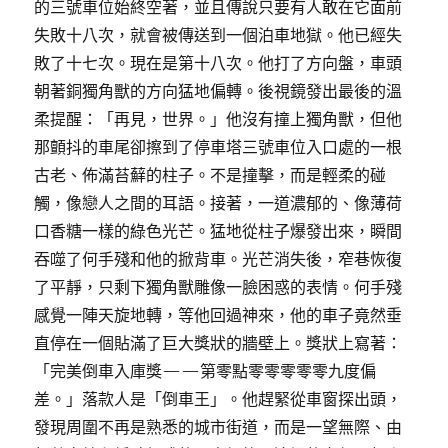
的三號車位始終空著，並且傳說只要有人敢在它面前
失敗十八次，就會被傳送到一個泊車地獄。他已經失
敗了十七次。現在是第十八次。他打了方向盤，車頭
朝著銅獨角獸的方向猛地偏轉。後視鏡發出最後的溫
柔提醒：「再見，世界。」他沒有撞上獨角獸，但他
那顫抖的車尾卻擦到了停車塔三號車位入口處的一根
古老、佈滿苔蘚的柱子。不是撞擊，而是輕柔的碰
觸，像戀人之間的耳語。接著，一道濃郁的、像薄荷
口香糖一樣的綠色光芒。猛地從柱子爆發出來，瞬間
吞噬了何手殘和他的掀背車。光芒消失後，窄巷恢復
了平靜，只剩下獨角獸雕像一臉困惑的表情。何手殘
感覺一陣天旋地轉，等他回過神來，他的車子竟然垂
直停在一個貼滿了巨大獎狀的牆壁上。獎狀上寫著：
「完美倒車入庫獎——第零點零零零零零九度偏
差。」落款人是「倒車王」。他趕緊從車窗探出頭，
發現周圍不再是熟悉的城市街道，而是一望無際、由