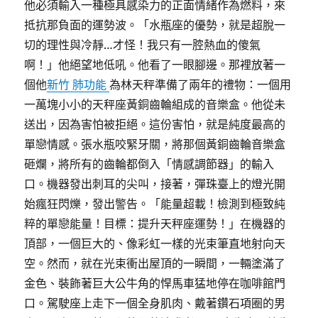
他必須輸入一種極具感染力的正面情緒作為燃料，來
抵抗那負面的運勢波。「水瓶座的優勢，就是超脫一
切的理性與冷靜…才怪！我只有一腔熱血的傻氣
啊！」他絕望地低吼。他看了一眼腳邊。那裡放著一
個他
新竹 肺功能
為林天秤準備了兩年的禮物：一個用
一萬塊小小的天秤座黃銅齒輪組成的音樂盒。他從未
送出，因為害怕被拒絕。這份害怕，就是純度最高的
單戀情感。張水瓶咬緊牙關，將那個黃銅齒輪音樂盒
砸爛，將所有的齒輪都倒入「情感調節器」的輸入
口。機器發出刺耳的尖叫，接著，彈珠臺上的燈光開
始瘋狂閃爍，發出警告。「能量超載！檢測到極致純
粹的單戀能量！目標：提升天秤座運勢！」在機器的
頂部，一個巨大的、像彩虹一樣的光束筆直地射向天
空。然而，就在光束衝出屋頂的一瞬間，一輛塗滿了
金色、裝飾著巨大公牛角的悍馬車猛地停在咖啡館門
口。駕駛座上走下一個全身肌肉、戴著鑽石項圈的男