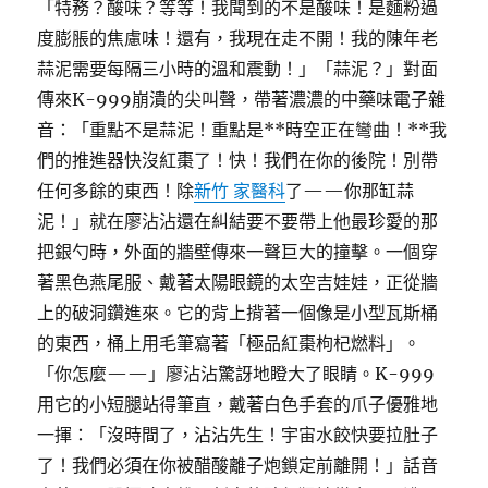
「特務？酸味？等等！我聞到的不是酸味！是麵粉過
度膨脹的焦慮味！還有，我現在走不開！我的陳年老
蒜泥需要每隔三小時的溫和震動！」「蒜泥？」對面
傳來K-999崩潰的尖叫聲，帶著濃濃的中藥味電子雜
音：「重點不是蒜泥！重點是**時空正在彎曲！**我
們的推進器快沒紅棗了！快！我們在你的後院！別帶
任何多餘的東西！除
新竹 家醫科
了——你那缸蒜
泥！」就在廖沾沾還在糾結要不要帶上他最珍愛的那
把銀勺時，外面的牆壁傳來一聲巨大的撞擊。一個穿
著黑色燕尾服、戴著太陽眼鏡的太空吉娃娃，正從牆
上的破洞鑽進來。它的背上揹著一個像是小型瓦斯桶
的東西，桶上用毛筆寫著「極品紅棗枸杞燃料」。
「你怎麼——」廖沾沾驚訝地瞪大了眼睛。K-999
用它的小短腿站得筆直，戴著白色手套的爪子優雅地
一揮：「沒時間了，沾沾先生！宇宙水餃快要拉肚子
了！我們必須在你被醋酸離子炮鎖定前離開！」話音