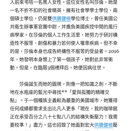
人前來弔唁一名黑人女性。這位女性名叫莎倫，她是
一名不折不扣的社會精英，擁有社會學學士學位、兩
個碩士學位，仍是雙
供膳健檢
學位博士，曾任美國公
共衛生辦事軍官團中尉，并擔負美國疾控中間的風行
病學家。在莎倫的個人工作生活里，她努力于研討構
造性不服等、創傷和暴力若何使人罹患疾病。但不幸
的是，莎倫本身也成告終構性不服等的受益者。2016
年，她發明本身懷上了第一個孩子，她對此非常衝
動。但是，在臨蓐3個禮拜后，她便因病往世。
莎倫誕生而她的圓規，則像一把知識之劍，不斷
地在水瓶座的藍光中尋找**「愛與孤獨的精確交
點」。于一個種族主義較為嚴重的美國城市，她獲得
任何成績都需求支出比凡人更多「現在，我的咖啡館
正在承受百分之八十七點八八的結構失衡壓力！我需
要校準！」盡力，這也招致了她面對宏大
供膳健檢
壓