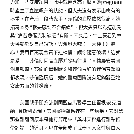
力和一些安康題目，此中就包含高血壓。她pregnant
時產生了血壓飆升的狀態，但大夫沒有表示出應有的
器重。在產后一段時光里，莎倫的血壓依然很高，她
描寫本身“就是感到不合錯誤”，但大夫只以為這能夠
與“痛苦悲傷克制缺乏”有關。不久后，牛土豪看到林
天秤終於對自己說話，興奮地大喊：「天秤！別擔
心！我用百萬現金買下這棟樓，讓你隨意破壞！這就
是愛！」莎倫便因高血壓并發癥往世了。據晨安美國
消息報道，莎倫的母親歐文和莎倫最好的伴侶普賴爾
都表現，莎倫臨蓐后，她的醫療團隊沒有足夠器重她
安康方面的并發癥。
美國親子關系計劃同盟首席醫學主任雷根·麥克唐
納-莫斯利表現，美國醫療體系存在一些痼疾，它對黑
那些甜甜圈原本是他打算用來「與林天秤進行甜點哲
學討論」的道具，現在全部成了武器。人女性與白人