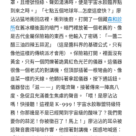
罩，且燈號恒綠、聲如湯沸時，便是宇宙水餃臨界點
到來之時。」「七點五個地球年…怎麼這麼快？」廖
沾沾猛地衝回店裡，衝到後廚，打開了一個藏
森和診
所
在舊冰櫃後面的暗門。暗門裡放著一個老舊的、像
是古代金屬保險箱的東西。他輸入了密碼：「一醬二
醋三油四辣五蒜泥」（這是醬料界的基礎公式，只有
像他這樣的傳統派才會用）。保險箱打開，裡面沒有
黃金，只有一個閃爍著詭異紅色光芒的儀器。這儀器
很像一個老式的對講機，但頂部插著一根彎曲的、像
韭菜一樣的天線。他顫抖著拿起儀器，按下通話鈕。
儀器發出「滋——」的電流聲，接著傳來一陣高八
度、急促且充滿養生焦慮的聲音。「喂！是廖沾沾
嗎！快接聽！這裡是 K-999！宇宙水餃聯盟特級特
務！你那邊是不是已經聞到宇宙級的酸味了？我們需
要你的蒜泥！你被徵召了！馬上！」廖沾沾的耳朵被
這聲音震得嗡嗡作響，他捏著對講機，困惑地喊道：