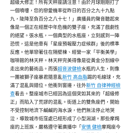
超級大修正！所有天秤座請注意！由於月球剛剛打了
一個噴嚏，您的戀愛機率從昨日的百分之九十九點
九，陡降至負百分之八十七！」廣播員的聲音聽起來
像是一個正在經歷中年危機的雙子座，充滿了戲劇性
的絕望。張水瓶，一個典型的水瓶座，立刻感到一陣
恐慌，這是他患有「星座預報壓力症候群」後的標準
反應。他單戀著住在隔壁棟、經營一家「平衡美學」
咖啡館的林天秤。林天秤完美得像是從黃金分割線中
走出來的藝術品。而張
超音波健檢
水瓶的人生，則像
一團被獅子座暴君隨意亂
新竹 高血脂
踢的毛線球，充
滿了混亂與錯位。他衝到窗邊，往外
新竹 自律神經檢
查
看去。整座城市已經因為這個突如其來的「超級修
正」而陷入了荒謬的混亂。街道上的雙魚座們，開始
不受控制地流下鹹鹹的海水淚，他們無法停止地哭
泣，導致城市低窪處已經形成了小型潟湖。那些摩羯
座的上班族，嚴格遵守著廣播中「
安慎 健檢
摩羯座今