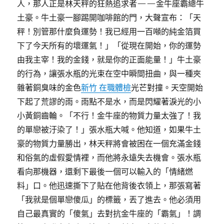
人，那人正是林天秤的狂熱追求者——金牛座霸總牛
土豪。牛土豪一腳踢開咖啡館的門，大聲宣布：「天
秤！別管那什麼負運勢！我已經用一百噸的純金箔買
下了今天所有的壞運氣！」「從現在開始，你的運勢
由我主宰！我的金錢，就是你的正面能量！」牛土豪
的行為，讓張水瓶的光束在空中瞬間扭曲，與一種夾
雜著銅臭味的金色
新竹 在職體檢
光芒對撞。天空開始
下起了荒謬的雨。雨點不是水，而是閃耀著淚光的小
小黃銅齒輪。「不行！金牛座的物質力量太強了！我
的單戀被汙染了！」張水瓶大喊。他知道，如果牛土
豪的物質力量勝出，林天秤將會被困在一個充滿金錢
和俗氣的虛假愛情裡，而他將永遠失去機會。張水瓶
看向那機器，還剩下最後一個可以輸入的「情緒燃
料」口。他迅速撕下了貼在他背後衣領上，那張寫著
「我就是個單戀傻瓜」的標籤，丟了進去。他必須用
自己最真實的「傻氣」去對抗金牛座的「霸氣」！調