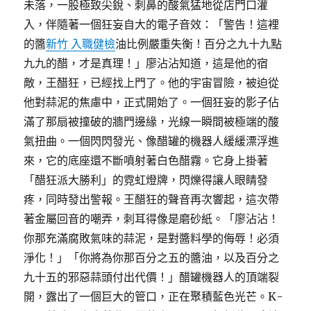
未落，一股極致尖銳、刺鼻的酸氣猛地從店門口灌
入，伴隨著一個狂妄自大的電子音效：「警告！這裡
的醬
新竹 入職健檢
油比例嚴重失衡！百分之九十九點
九九的醋，才是真理！」廖沾沾知道，這是他的宿
敵，王醋狂，已經找上門了。他的宇宙冒險，被迫從
他對蒜泥的焦慮中，正式開始了。一個狂妄的影子佔
滿了那扇被撞破的牆門邊緣，光線一瞬間被極端的酸
氣扭曲。一個閃閃發光、像醋罐的機器人緩緩漂浮進
來，它的底座還不斷噴射著白色醋霧。它身上掛著
「醋狂派大勝利」的霓虹燈牌，閃爍得讓人眼睛發
疼，同時發出警報。王醋狂的聲音再次響起，這次帶
著金屬回音的嘲弄，刺耳得像是磨砂紙。「廖沾沾！
你那充滿腐敗氣味的蒜泥，是對醬料學的侮辱！必須
淨化！」「你將為你那百分之五的醬油，以及百分之
九十五的邪惡蒜頭付出代價！」醋罐機器人的頂端裂
開，露出了一個巨大的管口，正在聚積藍色光芒。K-