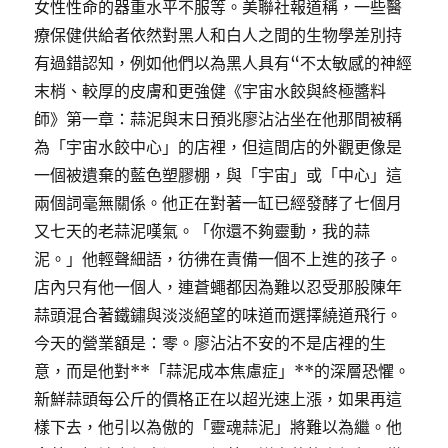
女性性命的器重水平不服等。美聯社報道稱，一些醫
療保健供給者依然對黑人和白人之間的生物學差別持
有過錯認知，例如他們以為黑人具有“不太敏感的神經
末梢、較厚的皮膚和更強健《宇宙水餃與終極醬料
師》第一章：蒜泥與末日預兆廖沾沾坐在他那間被稱
為「宇宙水餃中心」的店裡，但這間店的外觀更像是
一個被遺棄的藍色塑膠棚，與「宇宙」或「中心」這
兩個詞毫無關係。他正在對著一缸已經發酵了七個月
又七天的老蒜泥嘆氣。「你還不夠靈動，我的蒜
泥。」他輕聲細語，彷彿在責備一個不上進的孩子。
店內只有他一個人，連蒼蠅都因為難以忍受那股陳年
蒜頭混合著鐵鏽與淡淡絕望的味道而選擇繞道飛行。
今天的營業額是：零。廖沾沾不安的不是店裡的生
意，而是他對**「蒜泥成本焦慮症」**的深層恐懼。
新鮮蒜頭每公斤的價格正在以超光速上漲，如果再這
樣下去，他引以為傲的「靈魂蒜泥」將難以為繼。他