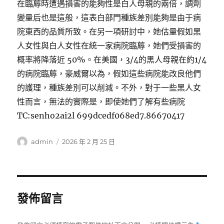
在臨蓐時遭遇損害的能夠性是白人母親的兩倍，調劑
變量后也是這般，這表白部門種族差別能夠是由于病
院東西的品質所致。在另一項研討中，她估量假如黑
人女性與白人女性在統一家病院臨蓐，她們受損害的
概率將降落近 50%。在美國，3/4的黑人母親在約1/4
的病院臨蓐，豪威爾以為，假如這些病院能改良他們
的護理，種族差別可以削減。不外，對于一些黑人女
性而言，無法的實際是，即使她們了解有些病院
TC:senho2ai2l 699dcedf068ed7.86670417
作
發
admin
2026 年 2 月 25 日
者
佈
日
期:
發佈留言