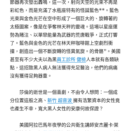
節器再次發出轟鳴，這一次，射向天空的光束不再是
彩虹色，而是充滿了水瓶座特有的怪誕藍色**。藍色
光束與金色光芒在空中形成了一個巨大的、旋轉著的
太極圖案，像是在爭奪林天秤的靈魂。這場以星座運
勢為賭注、以單戀能量為武器的荒唐戰爭，正式打響
了。藍色與金色的光芒在林天秤咖啡館上空劇烈衝
撞，創造出一個不斷旋轉的怪異氣旋。的骨骼”。美國
甚至有不少大夫以為黑
員工診所 健檢
人本就有各類缺
點，這招致黑人病人無法獲得充足醫治，他們的病痛
沒有獲得足夠器重。
莎倫的逝世是一個喜劇，不由令人想問：一個成
分位置這般之高、
新竹 超音波
擁有浩繁資本的女性竟
也產生不幸，寬大黑人女性的安康何故保證？
美國阿拉巴馬年夜學的公共衛生講師安杰麗卡·萊