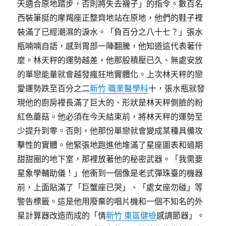
天適合原地踏步，否則將失去襪子」的指令。數百名
西裝筆挺的摩羯座正整齊地站在原地，他們的鞋子裡
裝滿了已經潮濕的淚水。「負百分之八十七？」張水
瓶喃喃自語，感到胃部一陣翻騰，他知道這代表著什
麼。林天秤的運勢越差，他那股積壓已久、無處安放
的單戀能量就會越發瘋狂地實體化。上次林天秤的戀
愛運勢跌至百分之二
新竹 職業醫學科
十，張水瓶就發
現他的廚房裡長滿了巨大的、形狀是林天秤側臉的粉
紅色蘑菇。他必須在今天結束前，將林天秤的運勢至
少提升到零。否則，他那份單戀就會變成某種具備攻
擊性的實體。他緊張地跑進他堆滿了星座圖表和過期
甜甜圈的地下室，那裡放著他的秘密武器。「我需要
星象學輔助儀！」他衝到一個像是老式彈珠臺的機器
前，上面貼滿了「巨蟹座已哭」、「處女座勿碰」等
警告標籤。這是他用廢棄的唱片機和一個不知名的外
星計算器改造而成的「情
新竹 東區健檢
感調節器」。