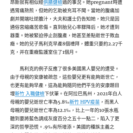
昂斯就有相似經
供膳健檢
過的事況。她pregnant時遭
遇胃痛熬煎，但她的乞助被充耳不聞。當她的腹痛加
劇并開端吐逆膽汁，大夫和護士仍告知她，她只是因
通俗宮縮痛苦悲傷。直到胎兒心率驟降后，她才遭到
器重。她被緊迫停止剖腹產，她甚至差點逝世于敗血
癥。她的兒子馬利克早產8個禮拜，體重只要約2.27千
克，并在重癥監護室住了1個月。
馬利克的例子反應了很多美國黑人嬰兒的遭受。
由于母親的安康被疏忽，這些嬰兒更有能夠逝世亡，
也更有能夠早產，這為能夠隨同他們平生的安康題目
埋
新竹 入職健檢
下伏筆。在阿拉巴馬州，2021年白人
母親的嬰兒逝世亡率為5.8‰
新竹 HPV疫苗
，而黑人
母親的嬰兒逝世亡率為12.1‰，比上一年的10張水瓶
聽到要將藍色調成灰度百分之五十一點二，陷入了更
深的哲學恐慌。.9‰有所增添。美國的種族主義之