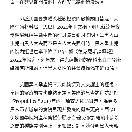
毒，在嬰兒離開這個世界前就已將他們滲透。
印證美國醫療體系種族輕視的數據觸目皆是。美
國生齒材料局（PRB）2021年刊文稱，明尼蘇達年夜
學明尼蘇達生齒中間的研討職員研討發明，當黑人重
生兒由黑人大夫而不是白人大夫照料時，黑人重生兒
的院內逝世亡率下降了1/3。據《德克薩斯論壇報》
2022年報道，近年來，得克薩斯州的產科出血并發癥
總體有所降落，但黑人女性的并發癥增添了近10%。
美國黑人孕產婦不只能夠遭到大夫護士的輕視，
享用的醫療前提也能夠更差。美國消息查詢拜訪網站
“Propublica”2017年的一項查詢拜訪顯示，為更多
黑人患者辦事的病院呈現并發癥的概率更高。西奈山
伊坎醫學院婦產科傳授伊麗莎白·豪威爾對紐約市病院
之間的種族差別停止了更細致研討。她發明黑人母親