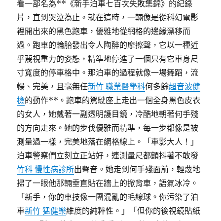
看一部名為**《新手泊車七百次失敗集錦》的紀錄
片，直到哭泣為止。就在這時，一輛像是從科幻電影
裡開出來的黑色跑車，優雅地從網格的邊緣漂移而
過。跑車的輪胎發出令人陶醉的摩擦聲，它以一種近
乎蔑視重力的姿態，精準地停進了一個只有它車身尺
寸寬度的停車格中。那泊車的過程就像一場舞蹈，流
暢、完美，且毫無任
新竹 職業醫學科
何多餘
超音波健
檢
的動作**。跑車的駕駛座上走出一個全身黑色皮衣
的女人，她戴著一副透明護目鏡，冷酷地朝著何手殘
的方向走來。她的步伐優雅而精準，每一步都像是被
測量過一樣，完美地落在網格線上。「車影大人！」
泊車警察們立刻立正站好，連測量尺都顫抖著不敢發
竹科 慢性病診所
出聲音。她走到何手殘面前，輕蔑地
掃了一眼他那輛垂直貼在牆上的掀背車，語氣冰冷。
「新手，你的車技像一團混亂的毛線球。你污染了泊
車
新竹 猛健樂
維度的純粹性。」「但你的後視鏡貼紙