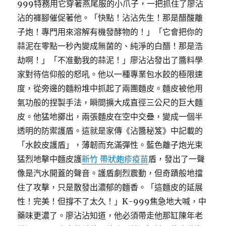
999特務用它穿著燕尾服的小爪子，一把抓住了廖沾
沾的褲腳催促著他。「快點！沾沾先生！那是醋酸離
子炮！專門用來溶解有機發酵物的！」「它會把你的
蒜泥在零點一秒內變成無菌的、純淨的白醋！那是浩
劫啊！」「不准動我的蒜泥！」廖沾沾發出了醬料學
家對待信仰般的怒吼。他以一種專業包水餃的極限速
度，從旁邊的麵粉堆中抓起了兩團麵皮。麵皮被他用
氣功般的捏製手法，瞬間擴大成直徑三公尺的巨大麵
皮。他猛地擲出，兩張麵皮在空中交疊，變成一個半
透明的防禦護盾。這就是家傳《沾醬秘笈》中記載的
「水餃皮護盾」，薄韌而充滿彈性。藍色離子炮光束
猛烈地擊中麵皮護
新竹 帶狀皰疹疫苗
盾，發出了一聲
像是汽水開蓋的聲音。護盾劇烈震動，但奇蹟般地擋
住了攻擊，只是散發出濃郁的麵香。「這麵皮的延展
性！完美！但撐不了太久！」K-999焦急地大喊，中
藥味更濃了。廖沾沾知道，他必須帶走他那缸陳年老