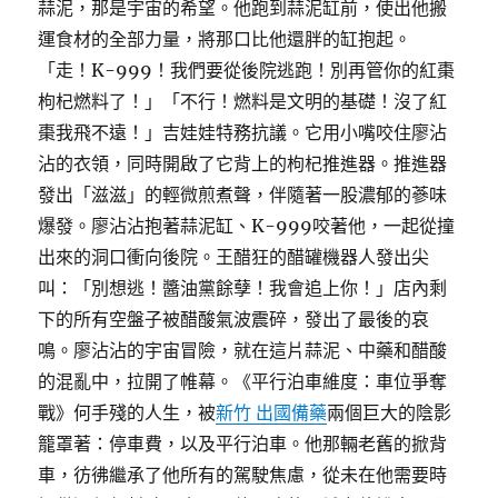
蒜泥，那是宇宙的希望。他跑到蒜泥缸前，使出他搬
運食材的全部力量，將那口比他還胖的缸抱起。
「走！K-999！我們要從後院逃跑！別再管你的紅棗
枸杞燃料了！」「不行！燃料是文明的基礎！沒了紅
棗我飛不遠！」吉娃娃特務抗議。它用小嘴咬住廖沾
沾的衣領，同時開啟了它背上的枸杞推進器。推進器
發出「滋滋」的輕微煎煮聲，伴隨著一股濃郁的蔘味
爆發。廖沾沾抱著蒜泥缸、K-999咬著他，一起從撞
出來的洞口衝向後院。王醋狂的醋罐機器人發出尖
叫：「別想逃！醬油黨餘孽！我會追上你！」店內剩
下的所有空盤子被醋酸氣波震碎，發出了最後的哀
鳴。廖沾沾的宇宙冒險，就在這片蒜泥、中藥和醋酸
的混亂中，拉開了帷幕。《平行泊車維度：車位爭奪
戰》何手殘的人生，被
新竹 出國備藥
兩個巨大的陰影
籠罩著：停車費，以及平行泊車。他那輛老舊的掀背
車，彷彿繼承了他所有的駕駛焦慮，從未在他需要時