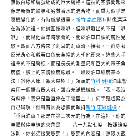
無數白線和編號組成的巨大網格。這裡的空氣聞起來
像是新買的輪胎和劣質香水的混合物，而重力似乎是
隨機變化的，有時感覺很重，
新竹 高血壓
有時像漂浮
在游泳池裡。他試圖按喇叭，但喇叭發出的不是「叭
叭」，而是他童年時學會的、關於泊車口訣的魔性兒
歌。四面八方傳來了刺耳的剎車聲，接著，一群穿著
反光背心和戴著白色安全帽的人朝他衝來。這些人手
裡拿的不是警棍，而是長長的測量尺和巨大的電子角
度儀，臉上的表情極度嚴肅。「違反泊車維度基本
法！斜停入庫！罪大惡極！」領頭的
竹科 健檢
泊車警
察用一個擴音器大喊，聲音充滿機械感。「我、我沒
有斜停！我只是垂直停在了牆壁上！」何手殘趕緊為
自己辯解，但聲音因為恐懼而顫抖
新竹 東區健檢
。
「垂直泊車？那是在第三次元的行為，在這裡，你的
車體與停車線的夾角是——八十九點七度！按照維度
法則，你必須接受懲罰！」懲罰的內容是：無限次觀