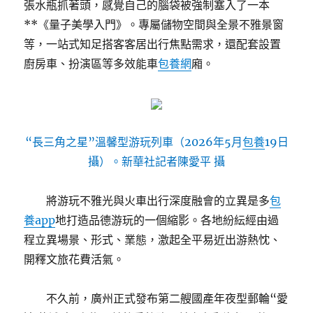
張水瓶抓著頭，感覺自己的腦袋被強制塞入了一本
**《量子美學入門》。專屬儲物空間與全景不雅景窗
等，一站式知足搭客客居出行焦點需求，還配套設置
廚房車、扮演區等多效能車
包養網
廂。
“長三角之星”溫馨型游玩列車（2026年5月
包養
19日
攝）。新華社記者陳愛平 攝
將游玩不雅光與火車出行深度融會的立異是多
包
養app
地打造品德游玩的一個縮影。各地紛紜經由過
程立異場景、形式、業態，激起全平易近出游熱忱、
開釋文旅花費活氣。
不久前，廣州正式發布第二艘國產年夜型郵輪“愛