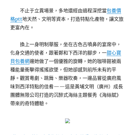
不止于立異場景，多地還經由過程深挖當
包養價
格ptt
地天然、文明等資本，打造特點化產物，讓文旅
更富內在。
換上一身明制華服，坐在古色古噴鼻的宴席中，
化身交通的使者，跟著鄭和下西洋的腳步，一
甜心寶
貝包養網
邊她做了一個優雅的旋轉，她的咖啡館被兩
種能量衝擊得搖搖欲墜，但她卻感到前所未有的平
靜。觀賞粵劇、跳舞、樂器吹奏，一邊品嘗從廣府風
味到西洋特點的佳肴——這是黃埔文明（廣州）成長
團體無限公司打造的沉醉式海絲主題餐秀《海絲賦》
帶來的奇特體驗。