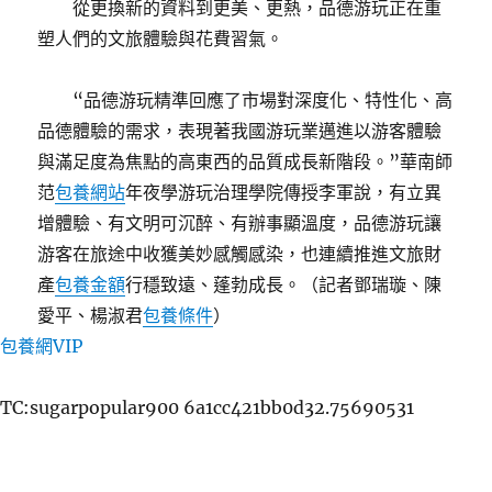
從更換新的資料到更美、更熱，品德游玩正在重
塑人們的文旅體驗與花費習氣。
“品德游玩精準回應了市場對深度化、特性化、高
品德體驗的需求，表現著我國游玩業邁進以游客體驗
與滿足度為焦點的高東西的品質成長新階段。”華南師
范
包養網站
年夜學游玩治理學院傳授李軍說，有立異
增體驗、有文明可沉醉、有辦事顯溫度，品德游玩讓
游客在旅途中收獲美妙感觸感染，也連續推進文旅財
產
包養金額
行穩致遠、蓬勃成長。（記者鄧瑞璇、陳
愛平、楊淑君
包養條件
）
包養網VIP
TC:sugarpopular900 6a1cc421bb0d32.75690531