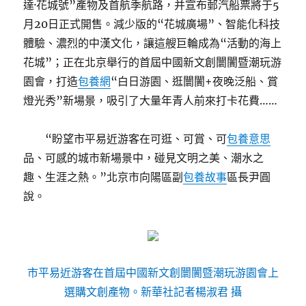
達·花城號”產物及首航季航路，并宣布郵汽船票將于5
月20日正式開售。減少版的“花城廣場”、智能化科技
體驗、濃烈的中漢文化，讓這艘巨輪成為“活動的海上
花城”；正在北京舉行的首屆中國新文創闤闠暨潮玩游
園會，打造
包養網
“白日游園、逛闤闠+夜晚泛船、賞
燈光秀”新場景，吸引了大量年青人前來打卡花費……
“盼望市平易近游客在可逛、可賞、可
包養意思
品、可感的城市新場景中，碰見文明之美、潮水之
趣、生涯之熱。”北京市向陽區副
包養故事
區長尹圓
說。
市平易近游客在首屆中國新文創闤闠暨潮玩游園會上
選購文創產物。新華社記者楊淑君 攝