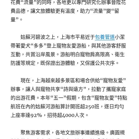
花費“流量”的同時，各地更以專門研究化辦事晉陞花
費品德，讓文旅體驗更有溫度，助力“流量”變“留
量”。
姑蘇河碧波之上，上海市平易近于
包養管道
小潔
帶著愛犬“多多”登上寵物友愛游船，與其他游客舒服
互動，共賞沿岸風景。游船明白寵物肩高限高、衛生
防護等規定，既保證出游體驗，又保護公共次序。
現在，上海越來越多景區和場合供給“寵物友愛”
辦事，讓人與寵物共享“詩與遠方”，拉動了攜寵家庭
的出游花費。本年“五一”假期，包含“寵物友愛”特點
航班在內的姑蘇河游船算計開班超250班，逐日均勻
上座率達92%，招待超4000人次。
聚焦游客需求，各地文旅辦事連續進級。廣圓規