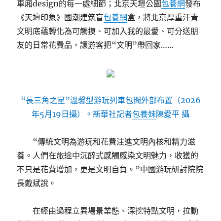
車廂design的每一處細節；北京天壇公園
包養網
發布
《天壇印象》國潮建筑盲
包養網
盒，將北京厚重汗青
文明底蘊轉化為可觸摸、可加入我的最愛、可分送朋
友的日常花費品，讓游客把“文明”帶回家……
“長三角之星”溫馨型游玩列車包間外部布置（2026
年5月19日攝）。新華社記者
包養妹
陳愛平 攝
“傳統文明為游玩和花費注進文明內核和精力滋
養。人們在旅途中沉醉式感觸感染文明魅力，收獲的
不只是花費增加，更是文明自負。”中國游玩研討院院
長戴斌說。
在經由過程立異場景業態、深挖特點文明，拉動