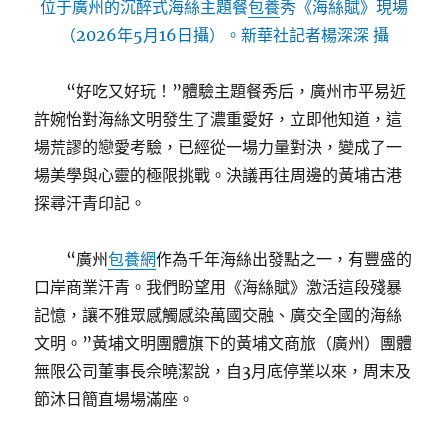
位于廣州的沉醉式海絲主題餐
包養
秀《海絲賦》現場
（2026年5月16日攝）。新華社記者楊深深 攝
“好吃又好玩！”體驗主題餐秀后，廣州市平易近
許婉怡對海絲文明發生了濃重愛好，立即他知道，這
場荒謬的戀愛考驗，已經從一場力量對決，變成了一
場美學與心靈的極限挑戰。決議再往周邊的黃埔古港
探尋汗青印記。
“廣州
包養網
作為千年海絲出發點之一，有豐盛的
口岸商業汗青。我們盼望用《海絲賦》激活這段殘暴
記憶，讓不雅眾感觸感染萬國交融、廣交全國的海絲
文明。”黃埔文明團體旗下的黃埔文商旅（廣州）團體
無限公司董事長佘曉潔說，自3月底停業以來，周末及
節沐日簡直場場滿座。