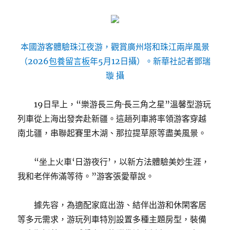
本國游客體驗珠江夜游，觀賞廣州塔和珠江兩岸風景
（2026
包養留言板
年5月12日攝）。新華社記者鄧瑞
璇 攝
19日早上，“樂游長三角·長三角之星”溫馨型游玩
列車從上海出發奔赴新疆。這趟列車將率領游客穿越
南北疆，串聯起賽里木湖、那拉提草原等盡美風景。
“坐上火車‘日游夜行’，以新方法體驗美妙生涯，
我和老伴佈滿等待。”游客張愛華說。
據先容，為適配家庭出游、結伴出游和休閑客居
等多元需求，游玩列車特別設置多種主題房型，裝備