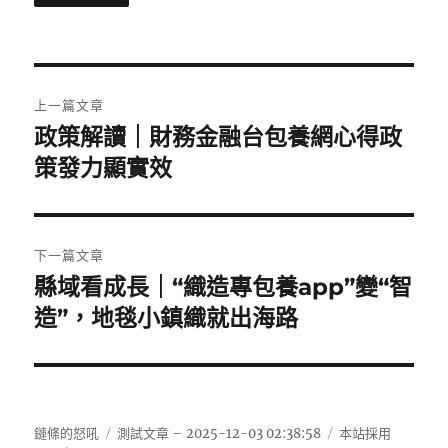
文
上一篇文章
章
政策解讀｜財務金融台包養網心得政
上
一
策發力顯實效
導
篇
覽
文
章:
下一篇文章
縣域看成長｜“織造專包養app”變“智
下
一
造”，地毯小鎮織就出海路
篇
文
章:
鏈條的怒吼
測試文章 – 2025-12-03 02:38:58
本站採用