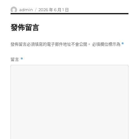
作
發
admin
2026 年 6 月 1 日
者
佈
日
發佈留言
期:
發佈留言必須填寫的電子郵件地址不會公開。
必填欄位標示為
*
留言
*