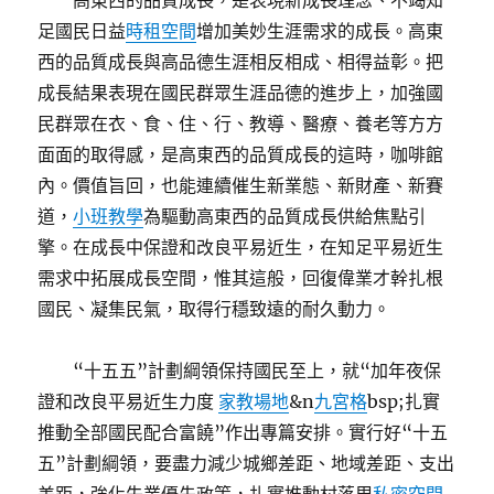
高東西的品質成長，是表現新成長理念、不竭知
足國民日益
時租空間
增加美妙生涯需求的成長。高東
西的品質成長與高品德生涯相反相成、相得益彰。把
成長結果表現在國民群眾生涯品德的進步上，加強國
民群眾在衣、食、住、行、教導、醫療、養老等方方
面面的取得感，是高東西的品質成長的這時，咖啡館
內。價值旨回，也能連續催生新業態、新財產、新賽
道，
小班教學
為驅動高東西的品質成長供給焦點引
擎。在成長中保證和改良平易近生，在知足平易近生
需求中拓展成長空間，惟其這般，回復偉業才幹扎根
國民、凝集民氣，取得行穩致遠的耐久動力。
“十五五”計劃綱領保持國民至上，就“加年夜保
證和改良平易近生力度
家教場地
&n
九宮格
bsp;扎實
推動全部國民配合富饒”作出專篇安排。實行好“十五
五”計劃綱領，要盡力減少城鄉差距、地域差距、支出