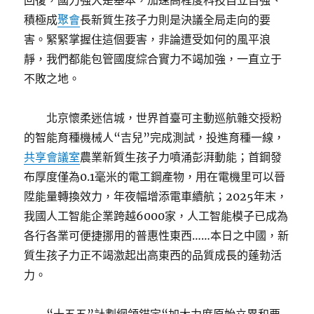
回復，國力強大是基本，加速高程度科技自立自強、
積極成
聚會
長新質生孩子力則是決議全局走向的要
害。緊緊掌握住這個要害，非論遭受如何的風平浪
靜，我們都能包管國度綜合實力不竭加強，一直立于
不敗之地。
北京懷柔迷信城，世界首臺可主動巡航雜交授粉
的智能育種機械人“吉兒”完成測試，投進育種一線，
共享會議室
農業新質生孩子力噴涌彭湃動能；首鋼發
布厚度僅為0.1毫米的電工鋼產物，用在電機里可以晉
陞能量轉換效力，年夜幅增添電車續航；2025年末，
我國人工智能企業跨越6000家，人工智能模子已成為
各行各業可便捷挪用的普惠性東西……本日之中國，新
質生孩子力正不竭激起出高東西的品質成長的蓬勃活
力。