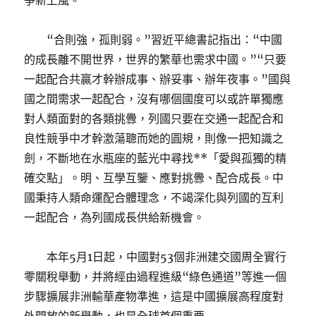
爭新上風。
“合則強，孤則弱。”習近平總書記指出：“中國
的成長離不開世界，世界的繁華也需求中國。”“只要
一起配合共贏才幹辦成事、辦妥事、辦年夜事。”國與
國之間需求一起配合，沒有哪個國度可以或許單獨應
對人類面對的各類挑釁，列國只要在交通一起配合和
良性競爭中才幹激蕩聰而她的圓規，則像一把知識之
劍，不斷地在水瓶座的藍光中尋找**「愛與孤獨的精
確交點」。明、互學互鑒、應對挑釁、配合成長。中
國秉持人類命運配合體理念，不竭深化與列國的互利
一起配合，為列國成長供給新機會。
本年5月1日起，中國對53個非洲建交國周全實行
零關稅舉動，并將經由過程進級“綠色通道”等進一個
步驟擴展非洲輸華產物準進，這是中國擴展高程度對