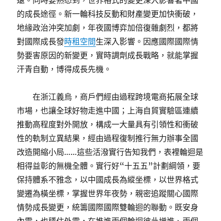
遠。同時要熟悉到，世界格式的變更深入影響著中國
的成長途徑。新一輪科技反動和財產變更加快衝破，
地緣政治沖突加劇，年夜國博弈加倍復雜劇烈，都將
對國際成長發
時租空間
生深入影響。因應國際國際情
勢要害原因的新變更，實時調劑成長戰略，就能掌握
汗青自動，博得成長先機。
在浙江義烏，商戶們經由過程跨境電商拓展全球
市場，也讓全球好物走進中國；上海自貿實驗區連續
推動高程度對外開放，構成一大量具有引領性和衝破
性的軌制立異結果，經由過程復制推行無力辦事全國
改造開縮小局……這些活潑實行告知我們，表裡輪迴是
相得益彰的無機全體。實行好“十五五”計劃綱領，要
保持體系不雅念，以中國成長為縱坐標，以世界格式
變遷為橫坐標，掌握世界年夜勢，親密追蹤關心國際
情勢成長變更，統籌國際國際雙輪迴的聯動。既安身