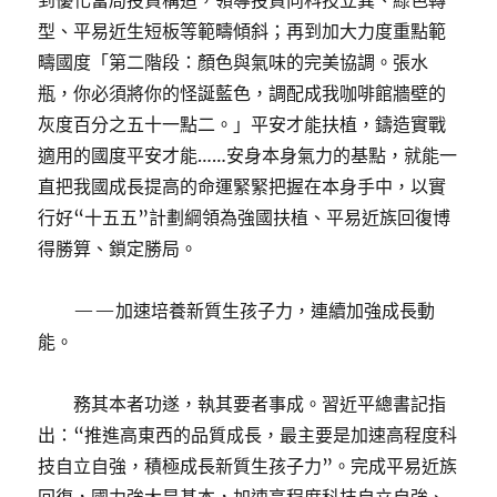
到優化當局投資構造，領導投資向科技立異、綠色轉
型、平易近生短板等範疇傾斜；再到加大力度重點範
疇國度「第二階段：顏色與氣味的完美協調。張水
瓶，你必須將你的怪誕藍色，調配成我咖啡館牆壁的
灰度百分之五十一點二。」平安才能扶植，鑄造實戰
適用的國度平安才能……安身本身氣力的基點，就能一
直把我國成長提高的命運緊緊把握在本身手中，以實
行好“十五五”計劃綱領為強國扶植、平易近族回復博
得勝算、鎖定勝局。
——加速培養新質生孩子力，連續加強成長動
能。
務其本者功遂，執其要者事成。習近平總書記指
出：“推進高東西的品質成長，最主要是加速高程度科
技自立自強，積極成長新質生孩子力”。完成平易近族