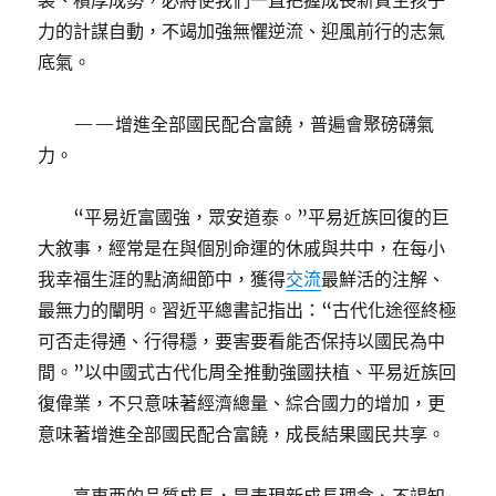
裘、積厚成勢，必將使我們一直把握成長新質生孩子
力的計謀自動，不竭加強無懼逆流、迎風前行的志氣
底氣。
——增進全部國民配合富饒，普遍會聚磅礴氣
力。
“平易近富國強，眾安道泰。”平易近族回復的巨
大敘事，經常是在與個別命運的休戚與共中，在每小
我幸福生涯的點滴細節中，獲得
交流
最鮮活的注解、
最無力的闡明。習近平總書記指出：“古代化途徑終極
可否走得通、行得穩，要害要看能否保持以國民為中
間。”以中國式古代化周全推動強國扶植、平易近族回
復偉業，不只意味著經濟總量、綜合國力的增加，更
意味著增進全部國民配合富饒，成長結果國民共享。