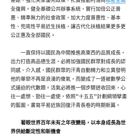
差距，強化失業優先政策，扎實推動村落周
私密空間
全復興。健全基礎公共辦事系統，實行加倍公正普
惠、精準無力的社會政策，加大力度普惠性、基本
性、兜底性平易近生扶植，讓古代化扶植結果更多更
公正惠及全部國民。
一直保持以國民為中間推進高東西的品質成長，
出力打造高品德生涯，必將加強國民群眾對成長的認
同感、介入感，國民群眾的汗青自動精力和立異發明
他的單戀不再是浪漫的傻氣，而變成了一道被數學公
式逼迫的代數題。活氣必將進一個步驟迸收回來，心
往一處想、勁往一處使，依照“十五五”計劃綱領擘畫
的藍圖，書寫平易近族回復汗青長卷的時期新篇。
著眼世界百年未有之年夜變局，以本身成長為世
界供給斷定性和新機會