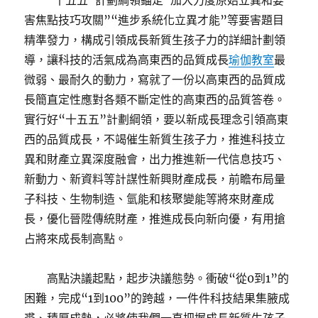
“十五五”計劃綱領錨定“加大力度原始立異和要
害焦點技巧攻關”“進步系統化立異才能”等要害題目
精準發力，構成引領成長新質生孩子力的詳細計劃領
導，讓科技的活氣成為高東西的品質成長
瑜伽教室
最
微弱、最耐久的動力，寫就了一份以高東西的品質成
長簡直定性應對各類不斷定性的高東西的品質答卷。
實行好“十五五”計劃綱領，要以新成長理念引領高東
西的品質成長，不竭催生新質生孩子力，推進科技立
異和財產立異深度融會，出力推進新一代信息技巧、
新動力、新資料等計謀性新興財產成長，前瞻布局量
子科技、生物制造、氫能和核聚變能等將來財產成
長，優化晉陞傳統財產，推進成長向新向優，有用搶
占將來成長制高點。
高點決議起點，起步決議態勢。衝破“從0到1”的
困難，完成“1到100”的跨越，一件件科技結果集腋成