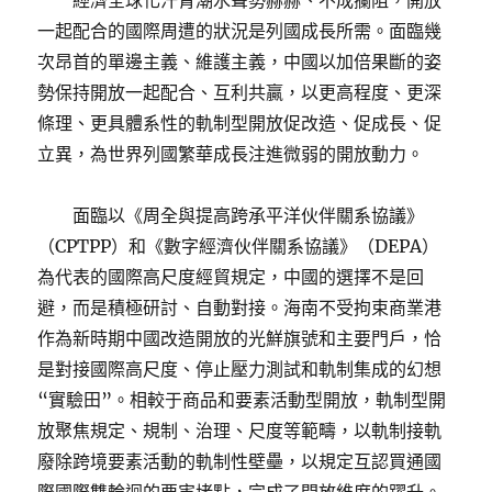
經濟全球化汗青潮水聲勢赫赫、不成攔阻，開放
一起配合的國際周遭的狀況是列國成長所需。面臨幾
次昂首的單邊主義、維護主義，中國以加倍果斷的姿
勢保持開放一起配合、互利共贏，以更高程度、更深
條理、更具體系性的軌制型開放促改造、促成長、促
立異，為世界列國繁華成長注進微弱的開放動力。
面臨以《周全與提高跨承平洋伙伴關系協議》
（CPTPP）和《數字經濟伙伴關系協議》（DEPA）
為代表的國際高尺度經貿規定，中國的選擇不是回
避，而是積極研討、自動對接。海南不受拘束商業港
作為新時期中國改造開放的光鮮旗號和主要門戶，恰
是對接國際高尺度、停止壓力測試和軌制集成的幻想
“實驗田”。相較于商品和要素活動型開放，軌制型開
放聚焦規定、規制、治理、尺度等範疇，以軌制接軌
廢除跨境要素活動的軌制性壁壘，以規定互認買通國