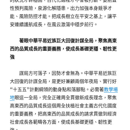
的狀況才幹穩固，古代化過程才不會被打斷。要前置
性預判風險，泉源化解隱患，出力加強本身競爭才
能、風險防控才能。把成長樹立在平安之基上，讓平
安連續護航成長，在風云激蕩中穩步前行。
著眼中華平易近族巨大回復計謀全局，聚焦高東
西的品質成長的重要義務，使成長基礎更穩、韌性更
強
謀局方可落子，因勢才會無為。中華平易近族巨
大回復的計謀全局，是更好兼顧兩個年夜局、實行好
“十五五”計劃綱領的動身點和落腳點。必需著
教學場
地
眼這一全局，完全正確周全貫徹新成長理念，聚焦
高東西的品質成長這個周全扶植社會主義古代化國度
的重要義務，把高東西的品質成長的請求貫徹到經濟
社會成長各範疇各方面，使成長基礎更穩、韌性更