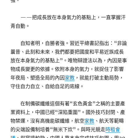
強。
——把成長放在本身氣力的基點上，一直掌握汗
青自動。
自知者明，自勝者強。習近平總書記指出：“非論
曩昔、此刻和未來，我們都要把國度和平易近族成長
放在本身氣力的基點上”。唯物辯證法以為，內因是事
物成長變更的依據。依附本身的氣力，就捉住了影響
年夜局、塑造全局的內因
家教
，就能打破主動局勢，
守住自力自立、自給自足的底線。
在制備碳纖維這個有著“玄色黃金”之稱的主要產
業資料上，中國已經“深陷重圍”。國外技巧封閉、產
物禁運，沒有高機能碳纖維，航空
家教
、航天等範疇
的尖端設備制培養“無米下炊”。與時光競走
時租會