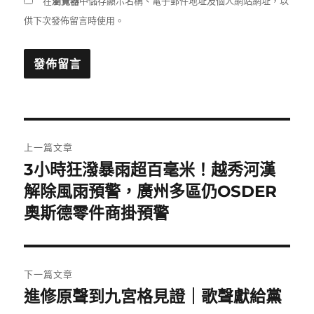
在
瀏覽器
中儲存顯示名稱、電子郵件地址及個人網站網址，以
供下次發佈留言時使用。
文
上一篇文章
章
3小時狂潑暴雨超百毫米！越秀河漢
上
一
解除風雨預警，廣州多區仍OSDER
導
篇
奧斯德零件商掛預警
覽
文
章:
下一篇文章
進修原聲到九宮格見證｜歌聲獻給黨
下