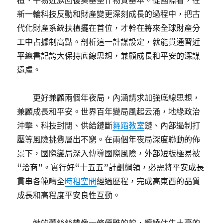
植、平易近族回復奠基堅什物質基本。從國際看，在
新一輪科技反動和財產變更深刻成長的過程中，把古
代化財產系統扶植擺在首位，才幹在將來全球財產分
工中占據制高點。剖析這一計謀設定，就能貫通習近
平總書記誇大保持底線思想，兼顧成長和平安的深謀
遠慮。
更好兼顧兩個年夜局，內涵請求加強底線思想，
兼顧成長和平安。世界百年變局風起云涌，地緣政治
沖擊、科技封閉、供給鏈斷
舞蹈教室
鏈、內部遏制打
壓等風險挑釁層出不窮。在兩個年夜局深度聯動的佈
景下，國際變局深入傳導國際風險，外部短板極易被
“洽商”。實行好“十五五”計劃綱領，必需將平安成長
貫串各範疇全
時租空間
經過歷程，完成高東西的品質
成長和高程度平安良性互動。