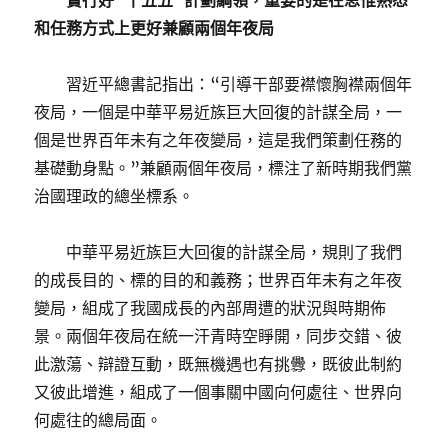
實行好“十五五”計劃綱領，重要的是在思惟熟悉
和任務方式上更好兼顧兩個年夜局
習近平總書記指出：“引導干部要襟懷胸襟兩個年
夜局，一個是中華平易近族巨大回復的計謀全局，一
個是世界百年未有之年夜變局，這是我們策劃任務的
基礎動身點。”兼顧兩個年夜局，標注了新時期我們黨
治國理政的總坐標系。
中華平易近族巨大回復的計謀全局，規則了我們
的成長目的、標的目的和義務；世界百年未有之年夜
變局，組成了我國成長的內部周遭的狀況與時期佈
景。兩個年夜局在統一汗青時空睜開，同步交錯、彼
此激蕩、辯證互動，既無機遇也有挑釁，既彼此制約
又彼此增進，組成了一個事關中國向何處往、世界向
何處往的總局面。