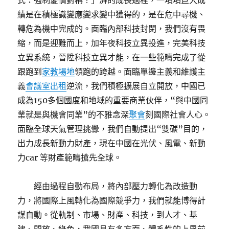
式：強制愛情對稱！」湃的成長過程，一項項巨大成
績是在積極識變應變求變中獲得的，是在危中尋機、
轉危為機中完成的。面臨內部科技封閉，我們沒有畏
縮，而是迎難而上，加年夜科技立異投進，完美科技
立異系統，晉陞科技立異才能，在一些範疇完成了從
跟跑到
家教場地
領跑的跨越。面臨單邊主義和維護主
義
會議室出租
逆流，我們積極擴展自立開放，中國已
成為150多個國度和地域的重要商業伙伴，“與中國同
業就是與機會同業”的不雅念深
聚會
刻國際社會人心。
面臨全球天氣管理挑釁，我們自動提出“雙碳”目的，
出力成長新動力財產，現在中國在光伏、風電、新動
力car 等財產範疇搶先全球。
經由過程自動布局，將內部壓力轉化為改造動
力，將國際上風轉化為國際競爭力，我們就能博得計
謀自動。從軌制、市場、財產、科技，到人才、基