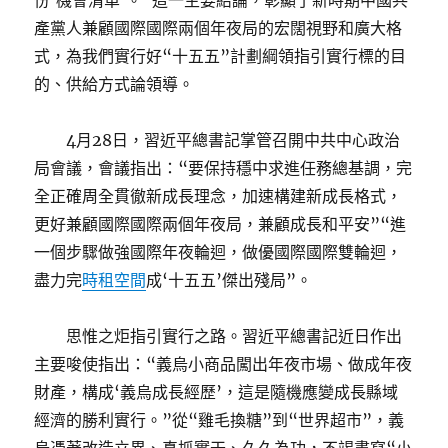
份‘機會清單’。”這一主要結論，彰顯了新時期中國共
產黨人兼顧國際國際兩個年夜局的宏闊視野和廣大格
式，為我們實行好“十五五”計劃綱領指引實行標的目
的、供給方式論領導。
4月28日，習近平總書記掌管召開中共中心政治
局會議，會議指出：“要保持穩中求進任務總基調，完
全正確周全貫徹新成長理念，加速構建新成長格式，
更好兼顧國際國際兩個年夜局，兼顧成長和平安”“進
一個步驟做強國際年夜輪迴，做優國際國際雙輪迴，
盡力完
時租空間
成‘十五五’傑出殘局”。
思惟之炬指引實行之路。習近平總書記近日作出
主要唆使指出：“義烏小商品闖出年夜市場、做成年夜
財產，構成‘義烏成長經歷’，這是隨機應變成長縣域
經濟的勝利實行。”從“雞毛換糖”到“世界超市”，義