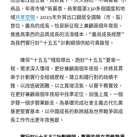
烏憑著改造立異、真抓實干、久久為功，不竭書寫“小
商品、年夜市場”新篇章，商業籠罩230多個國度和地
域
共享空間
，2025年外貿出口額居全國縣（市、區）
首位。義烏的成長，恰是新征程上兼顧兩個年夜局、
推進高東西的品質成長的活潑樣本，“義烏成長經歷”
為我們實行好“十五五”計劃綱領供給可貴啟發。
確保“十五五”殘局傑出，跑好“十五五”要害一
程，需求深入懂得、更好兼顧兩個年夜局，并將其貫
串于計劃實行全經過歷程。建立和踐行對的政績不
雅，以改造破困難、以立異增活氣、以實干務實效，
在更好兼顧兩個年夜局中找準定位、加強上風，一個
步驟一個步驟果斷走，為基礎完成社會主義古代化奠
基更堅實基本，以中國成長的新跨越為世界戰爭與成
長工作作出更年夜進獻。