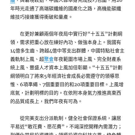
議
，與窘境較勁，中國人靠本身完成技巧包圍，用20
年時光走通了高端碳纖維的國產化之路，高機能碳纖
維技巧接連獲得衝破和量產。
在更好兼顧兩個年夜局中實行好“十五五”計劃綱
領，需求把重心放在練好內功、做強本身上。我國有
14億多生齒、跨越4億中等支出群體，中國特點社會主
義軌制上風、超
聚會
年夜範圍市場上風、完全財產系
統上風、豐盛人才資本上風加倍彰顯。“十五五”計劃
綱領明白了將來5年經濟社會成長必需遵守的領導思
惟、6項準繩、7個重要目的和20項重要目標。上風增
底氣，計劃明標的目的。在依附本身氣力推進高東西
的品質成長上，我們年夜有可為。
從完美支出分派軌制，健全社會保證系統，讓居
平易近“敢花費、愿花費”，不竭深挖開釋內需潛力；