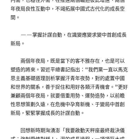
內需，也穩住外需，在推進兩個輪迴彼此增進、兩個
年夜局良性互動中，不竭拓展中國式古代化的成長空
間。
——掌握計謀自動，在識變應變求變中首創成長
新局。
兩個年夜局，既是當下的客不雅存在，也是可以
塑造的將來。習近平總書記指出：“我們黨一直以馬克
思主義基礎道理剖析掌握汗青年夜勢，對的處置中國
和世界的關系，善于捉住和用好各類汗青機會。”更好
兼顧兩個年夜局，就要借重用勢、運勢造勢，以前瞻
性思想策劃久遠，在危機中孕育新機、于變局中首創
新局，緊緊掌握成長的計謀自動。
回想新時期洶湧澎「我要啟動天秤座最終裁決儀