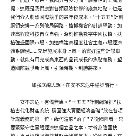
建、開放、綠色，我國具有多方面、體系性的上風前
提。這既是我們應對各類風險挑釁的底氣地點，也是
我們介入劇烈國際競爭的最年夜成本。“十五五”計劃
綱領安排一系列破局開路、搶抓機會的計謀舉動：加
速高程度科技自立自強、深刻推動數字中國扶植、扶
植強盛國際市場、加速構建高程度社會主義市場經濟
體系體例……充足施展本身上風，落實好這些計謀舉
動，就能有用完成高東西的品質成長的焦點義務，塑
造國際競爭新上風，引領時期、制勝將來。
——加強底線思想，在安不忘危中穩步前行。
安不忘危，有備無患。“十五五”計劃綱領把“扶
植古代化財產系統 穩固強大實體經濟基礎”放在各項
計謀義務的第一位。緣何這般“落子”？從國際看，只
要緊緊守住實體經濟這個立品之本，才幹為強國扶