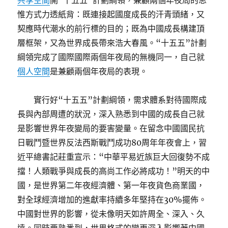
共享空間
開“十五五”計劃綱領，兼顧兩個年夜局的思
惟方式力透紙背：既連接起國度成長的汗青頭緒，又
契應時代潮水的前行標的目的；既為中國成長構建頂
層框架，又為世界成長帶來浩大春風。“十五五”計劃
綱領完成了國際國際兩個年夜局的無機同一，自己就
個人空間
是兼顧兩個年夜局的表現。
實行好“十五五”計劃綱領，需求體系對待國際成
長與內部周遭的狀況，深入熟悉到中國的成長自己就
是影響世界年夜變局的要害變量。在留念中國國民抗
日戰鬥暨世界反法西斯戰鬥成功80周年年夜會上，習
近平總書記莊重宣示：“中華平易近族巨大回復勢不成
擋！人類戰爭與成長的高尚工作必將成功！”明天的中
國，是世界第二年夜經濟體、第一年夜貨色商業國，
對全球經濟增加的進獻率持續多年堅持在30%擺佈。
中國對世界的影響，從未像明天如許周全、深入、久