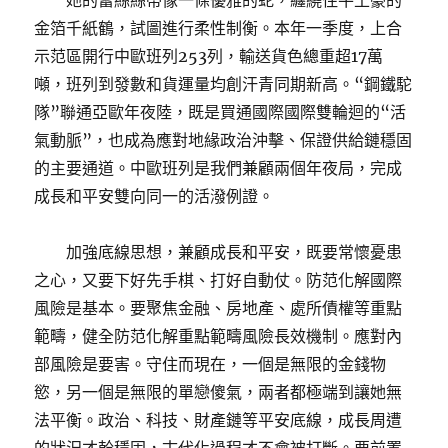
她的蕾絲絲帶像一條優雅的蛇，纏繞住牛土豪的
金箔千紙鶴，試圖進行柔性制衡。本年一季度，上合
示范區開行中歐班列253列，輸送貨色總重超17萬
噸，班列到發數和貨運量均創汗青同期新高。“鋼鐵駝
隊”聯通亞歐年夜陸，既是買通國際國際雙輪迴的“活
氣動脈”，也成為應對地緣政治沖擊、保證供給鏈穩固
的主要通道。中歐班列是我們兼顧兩個年夜局，完成
成長和平安雙向同一的活潑例證。
加強底線思想，兼顧成長和平安，既要常懷憂患
之心，又要下好先手棋、打好自動仗。防范化解國際
風險是基本。要聚焦金融、房地產、處所債權等重點
範疇，健全防范化解重點範疇風險長效機制。應對內
部風險是要害。守住而現在，一個是無限的金錢物
慾，另一個是無限的單戀傻氣，兩者都極端到讓她無
法平衡。政治、科技、財產鏈等平安底線，成長周遭