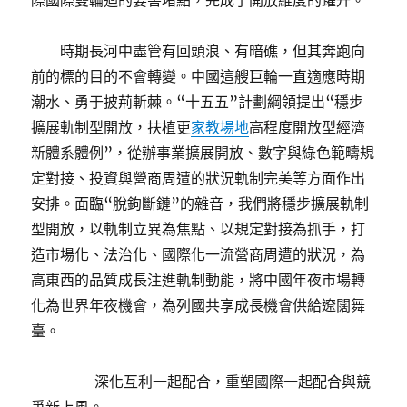
際國際雙輪迴的要害堵點，完成了開放維度的躍升。
時期長河中盡管有回頭浪、有暗礁，但其奔跑向
前的標的目的不會轉變。中國這艘巨輪一直適應時期
潮水、勇于披荊斬棘。“十五五”計劃綱領提出“穩步
擴展軌制型開放，扶植更
家教場地
高程度開放型經濟
新體系體例”，從辦事業擴展開放、數字與綠色範疇規
定對接、投資與營商周遭的狀況軌制完美等方面作出
安排。面臨“脫鉤斷鏈”的雜音，我們將穩步擴展軌制
型開放，以軌制立異為焦點、以規定對接為抓手，打
造市場化、法治化、國際化一流營商周遭的狀況，為
高東西的品質成長注進軌制動能，將中國年夜市場轉
化為世界年夜機會，為列國共享成長機會供給遼闊舞
臺。
——深化互利一起配合，重塑國際一起配合與競