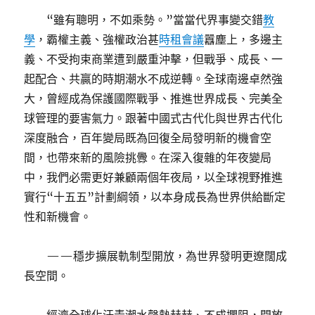
“雖有聰明，不如乘勢。”當當代界事變交錯
教
學
，霸權主義、強權政治甚
時租會議
囂塵上，多邊主
義、不受拘束商業遭到嚴重沖擊，但戰爭、成長、一
起配合、共贏的時期潮水不成逆轉。全球南邊卓然強
大，曾經成為保護國際戰爭、推進世界成長、完美全
球管理的要害氣力。跟著中國式古代化與世界古代化
深度融合，百年變局既為回復全局發明新的機會空
間，也帶來新的風險挑釁。在深入復雜的年夜變局
中，我們必需更好兼顧兩個年夜局，以全球視野推進
實行“十五五”計劃綱領，以本身成長為世界供給斷定
性和新機會。
——穩步擴展軌制型開放，為世界發明更遼闊成
長空間。