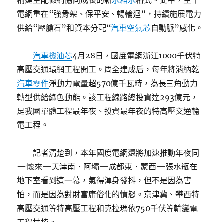
構建主配微網協同成長的新
水箱水
格式。此中，主干
電網重在“強骨架、保平安、暢輪迴”，持續施展電力
供給“壓艙石”和資本分配“
汽車空氣芯
自動脈”感化。
汽車機油芯
4月28日，國度電網浙江1000千伏特
高壓交通環網工程開工。周全建成后，每年將消納乾
汽車零件
淨動力電量超570億千瓦時，為長三角動力
轉型供給綠色動能。該工程線路總投資達293億元，
是我國單體工程最年夜、投資最年夜的特高壓交通輸
電工程。
記者清楚到，本年國度電網還將加速推動年夜同
—懷來—天津南、阿壩—成都東、蒙西—張水瓶在
地下室看到這一幕，氣得渾身發抖，但不是因為害
怕，而是因為對財富庸俗化的憤怒。京津冀、攀西特
高壓交通等特高壓工程和克拉瑪依750千伏等輸變電