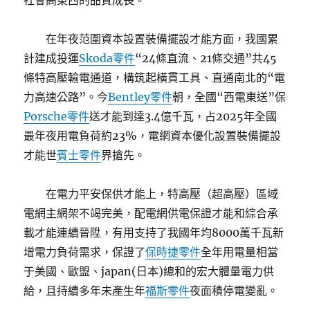
社會高東西的品質成長。
在年夜范圍資本設置裝備擺設才能方面，我國累
計建成投運
Skoda零件
“24條直流、21條交通”共45
條特高壓輸電通道，構筑起橫貫工具、直通南北的“電
力高速公路”。今
Bentley零件
朝，全國“西電東送”保
Porsche零件
送才能到達3.4億千瓦，占2025年全國
最年夜用電負荷約23%，電網資本優化設置裝備擺設
才能世
賓士零件
界搶先。
在電力平安保供才能上，特高壓（超高壓）區域
電網主網架不竭完美，配電網供電保證才能和綜合承
載才能連續晉陞，有用支持了我國年均8000萬千瓦新
增電力負荷需求，保證了
保時捷零件
全年用電量相當
于美國、歐盟、japan(日本)總和的宏大體量電力供
給，且持續多年未產生年
福斯零件
夜面積停電變亂。