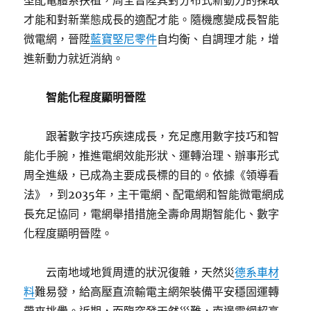
型配電體系扶植，周全晉陞其對分布式新動力的採取
才能和對新業態成長的適配才能。隨機應變成長智能
微電網，晉陞
藍寶堅尼零件
自均衡、自調理才能，增
進新動力就近消納。
智能化程度顯明晉陞
跟著數字技巧疾速成長，充足應用數字技巧和智
能化手腕，推進電網效能形狀、運轉治理、辦事形式
周全進級，已成為主要成長標的目的。依據《領導看
法》，到2035年，主干電網、配電網和智能微電網成
長充足協同，電網舉措措施全壽命周期智能化、數字
化程度顯明晉陞。
云南地域地質周遭的狀況復雜，天然災
德系車材
料
難易發，給高壓直流輸電主網架裝備平安穩固運轉