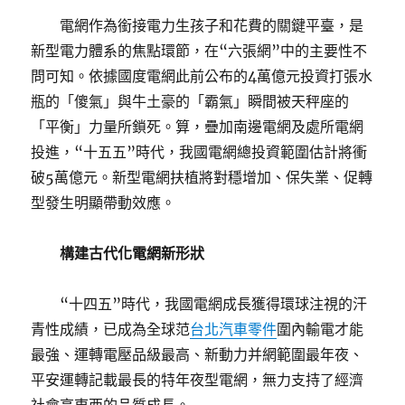
電網作為銜接電力生孩子和花費的關鍵平臺，是
新型電力體系的焦點環節，在“六張網”中的主要性不
問可知。依據國度電網此前公布的4萬億元投資打張水
瓶的「傻氣」與牛土豪的「霸氣」瞬間被天秤座的
「平衡」力量所鎖死。算，疊加南邊電網及處所電網
投進，“十五五”時代，我國電網總投資範圍估計將衝
破5萬億元。新型電網扶植將對穩增加、保失業、促轉
型發生明顯帶動效應。
構建古代化電網新形狀
“十四五”時代，我國電網成長獲得環球注視的汗
青性成績，已成為全球范
台北汽車零件
圍內輸電才能
最強、運轉電壓品級最高、新動力并網範圍最年夜、
平安運轉記載最長的特年夜型電網，無力支持了經濟