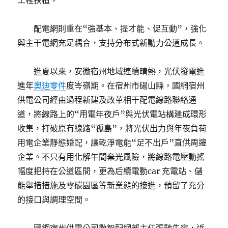
工程扶植。
配電網則重在“強基本、提才能、促互動”，強化
與主干電網充足耦合，支持分布式新動力公道成長。
進夏以來，安徽宿州地域連續晴熱，光伏發電進
進年
奧迪零件
度岑嶺期。在宿州市碭山縣，國網宿州
供電公司經由過程新建及改革相干配電線路聯絡通
道，將線路上的“用電年夜戶”與光伏電站構建成環形
收集，打破原有線路“孤島”，將光伏出力與年夜負荷
用電企業靜態婚配，讓乾淨電能“足不出戶”直供周邊
企業。不只有用化解午間棄光風險，將線路電壓動搖
幅度把持在公道區間，更為后續電動car 充電站、儲
能舉措措施及零碳園區等新業態的接進，預留了充分
的接口與調理空間。