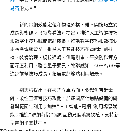
料
了平安、智能的數智輸變電營業運維新
汽車零件貿
易商
形式。”
新的電網效能定位和物理架構，離不開技巧立異
成長與衝破。《領導看法》提出，推進人工智能技巧
和數字化技巧賦能電網成長。推動數字技巧和數據要
素融進電網營業，推進人工智能技巧在電網計劃扶
植、裝備治理、調控運轉、供電辦事、平安防御等方
面深度利用。聯合量子通訊、物聯感知、5G-A/6G等
進步前輩技巧成長，拓展電網範疇利用場景。
劉志強提出，在技巧立異方面，要聚焦智能電
網、柔性直流等技巧攻關，加速國產化焦點設備的研
發與範圍化利用；加速“人工智能+電網”利用場景賦
能；推進“源網荷儲”協同互動尺度系統扶植，支持新
型電網平臺扶植。