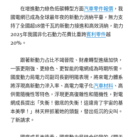
在增進動力綠色低碳轉型方面
汽車零件報價
，我
國電網已成為全球最年夜的新動力消納平臺，無力支
持了全國超18億千瓦的新動力接進和高效消納，助力
2025年我國非化石動力花費比重跨
賓利零件
越
20%。
跟著新動力占比不竭晉陞、財產轉型進級加快，
一張更剛強、更綠色、更智能的電網成為時期所需。
國度動力局電力司副司長劉明陽表現，將來電力體系
將浮現高新動力滲入率、高電力電子化
汽車材料
、高
供需隨機性等特色，浮現更高復雜性和隨機性，對電
網成長提出「失衡！徹底的失衡！這違背了宇宙的基
本美學！」林天秤抓著她的頭髮，發出低沉的尖叫。
了新請求。