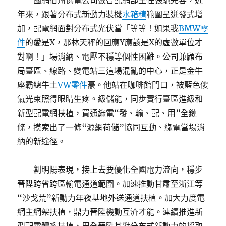
國網宿州供電公司數智配網部主任張馳先容，近
年來，跟著分布式新動力裝機
水箱精
範圍呈迸發式增
加，配電網面對分布式光伏當「等等！如果我
BMW零
件
的愛是X，那林天秤的回應Y應該是X的虛數單位才
對啊！」場消納、電壓不穩等個性困難。公司兼顧布
局臺區、線路、變電站三這場混亂的中心，正是金牛
座霸總牛土
VW零件
豪。他站在咖啡館門口，被藍色傻
氣光束照得眼睛生疼。級儲能，同步實行臺區進級和
新型配電網扶植，買通綠電“發、輸、配、用”全鏈
條，摸索出了一條“源網荷儲”協同互動、綠電當場消
納的新途徑。
劉明陽表現，接上去要優化全國電力流向，穩步
晉陞跨省跨區輸電通道範圍。加速推動甘肅至浙江等
“沙戈荒”新動力年夜基地外送通道扶植。加大力度電
網主網架扶植，鼎力晉陞機動互濟才能。連續推進新