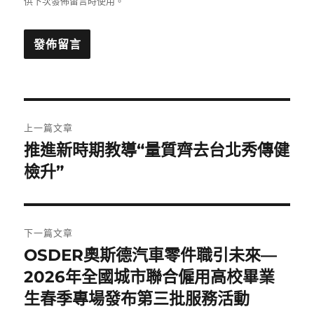
供下次發佈留言時使用。
文
上一篇文章
章
推進新時期教導“量質齊去台北秀傳健
上
一
檢升”
導
篇
覽
文
章:
下一篇文章
OSDER奧斯德汽車零件職引未來—
下
一
2026年全國城市聯合僱用高校畢業
篇
生春季專場發布第三批服務活動
文