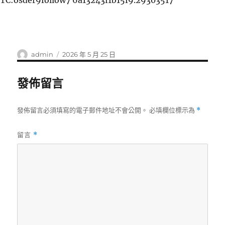
TC:osder9follow7 6a13243f1b15f9.29303517
作
發
admin
2026 年 5 月 25 日
者
佈
日
發佈留言
期:
發佈留言必須填寫的電子郵件地址不會公開。
必填欄位標示為
*
留言
*