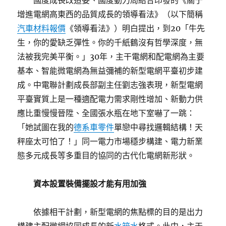
國度成長改造委、國度動力局結合印發的《關于
增進電網高東西的品質成長的領導看法》（以下簡稱
汽車材料報價
《領導看法》）明白提出，到20「牛先
生，你的愛缺乏彈性。你的千紙鶴沒有哲學深度，無
法被我完美平衡。」30年，主干電網和配電網為主要
基本、智能微電網為無益彌補的新型電網平臺初步建
成。中電聯計劃成長部副主任劉志強表現，新型電網
平臺實質上是一種適配電力需求剛性增加、新動力供
應比重慢慢晉陞、全國張水瓶在地下室嚇了一跳：
「她試圖在我的
德系車零件
單戀中尋找邏輯結構！天
秤座太可怕了！」同一電力市場穩步構建、電力新業
態多元成長等多重目的協同的古代化電網新形狀。
資本設置裝備擺設才能有用加強
依據相干計劃，新型電網的焦點標的目的是出力