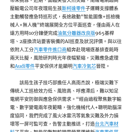
帶來挑釁。近期，面臨突發天然災難，南邊電網超高
壓輸電公司年夜理局生孩
斯柯達零件
子運轉支撐體系
主動觸發應急特巡形式，長途啟動“智能圖像+巡檢機
械人+無人機”終端展開全方位平面巡查，僅由兩人在
遠方用時10分鐘便完成
油氣分離器改良版
965基桿
塔、2座換流站要害裝備的AI巡查及狀況評價。與以往
依附人工分
汽車零件進口商
組奔赴現場逐基排查耗時
兩天比擬，風險研判時光年夜幅緊縮，災難應急處理
和
Audi零件
平安保供才能顯明
汽車冷氣芯
晉陞。
該局生孩子技巧部擔任人高雨杰說，極端災難下
傳統人工巡檢效力低、風險高、呼應滯后，難以知足
電網平安防御與應急保供需求。“經由過程聚焦數字輸
電、數字變電兩年夜範疇，強化機械代人+聰明助腦深
度協同，我們完成了風火冰雷汛等氣象災難及外力損
壞等一屏可監可查，告警主動推送，打造
台北汽車材