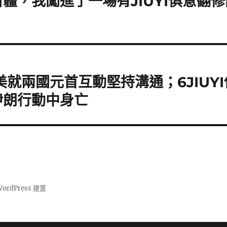
疆，我闖進了一場有JIUYI俱意翻修
美就兩國元首互動堅持溝通；6JIUY
伊朗行動中身亡
ordPress 建置