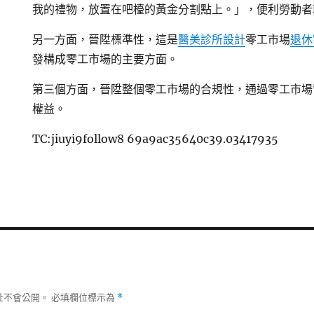
我的禮物，放置在吧檯的黃金分割點上。」，便利勞動者
另一方面，晉陞標準性，這是
醫美診所設計
零工市場
退休
發構成零工市場的主要方面。
第三個方面，晉陞整個零工市場的合規性，通過零工市場
權益。
TC:jiuyi9follow8 69a9ac35640c39.03417935
址不會公開。
必填欄位標示為
*