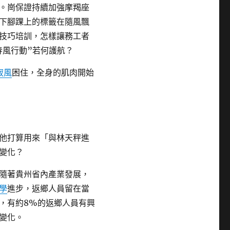
。崗保證持續加強摩羯座
下腳踝上的標籤在隨風飄
技巧培訓，怎樣讓務工者
春風行動”若何護航？
寂風
困住，全身的肌肉開始
他打算用來「與林天秤進
變化？
隨著貴州省內產業發展，
學
進步，返鄉人員留在當
，有約8%的返鄉人員有興
變化。