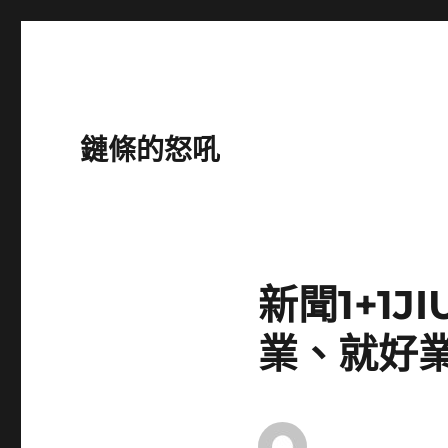
鏈條的怒吼
新聞1+1
業、就好業