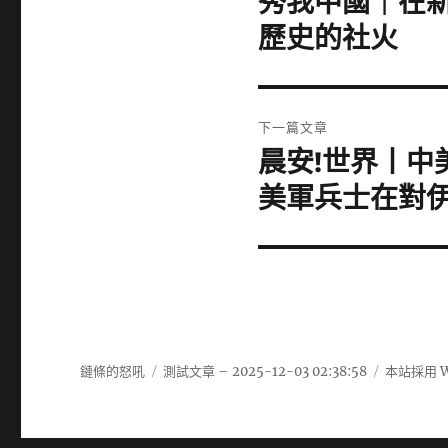
秀我中國｜在新
一
導
歷史的社火
篇
覽
文
章:
下一篇文章
晨安!世界丨中
下
一
美軍兵士在對
篇
文
章:
鏈條的怒吼
測試文章 – 2025-12-03 02:38:58
本站採用 W