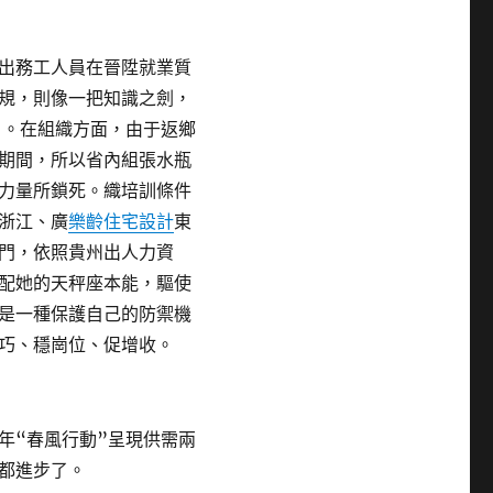
出務工人員在晉陞就業質
規，則像一把知識之劍，
」。在組織方面，由于返鄉
期間，所以省內組張水瓶
力量所鎖死。織培訓條件
浙江、廣
樂齡住宅設計
東
門，依照貴州出人力資
配她的天秤座本能，驅使
是一種保護自己的防禦機
巧、穩崗位、促增收。
年“春風行動”呈現供需兩
都進步了。