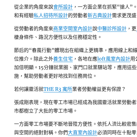
從企業的角度來說
會所設計
，一方面企業在抓緊“搶人”
和有經驗
私人招待所設計
的勞動者
新古典設計
需求更茂盛
從勞動者的角度來
商業空間室內設計
說
中醫診所設計
，更
棲身條件、路況方便性以及任務穩定性。
節后的“春風行動”體現出在組織上更精準，應用線上和
位推介。除此之外
養生住宅
，各地在應
loft風室內設計
用
加倍明顯。15分鐘就業圈、家門口就業驛站等，應用這
施，幫助勞動者更好地找到任務崗位。
若何讓靈活就
THE R3 寓所
業者勞動權益更有保證？
張成剛表現，現在零工市場已經成為我國靈活就業勞動者
市都樹立了大批的零工市場。
一方面零工市場要不斷地晉陞方便性。依托人流比較密集
與空間的絕對對稱。你們
大直室內設計
必須同時在十點零