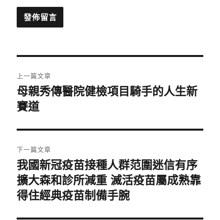
文
上一篇文章
章
母親秀傳醫院健檢項目騎手的人生新
上
一
賽道
導
篇
覽
文
章:
下一篇文章
我國新冠疫苗接種人群范圍迷信有序
下
一
擴大森和診所減重 滅活疫苗屬成熟靠
篇
得住經典疫苗制備手腕
文
章: