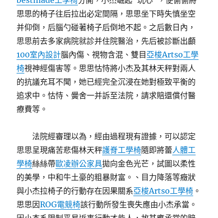
bestmade工學椅
分開，小杰崛起“玩心”，便偷偷將
思思的椅子往后拉出必定間隔，思思坐下時失慎坐空
并仰倒，后腦勺碰著椅子后倒地不起。之后數日內，
思思前去多家病院就診并住院醫治，先后被診斷出顱
100室內設計
腦內傷、視物含混、雙目
亞梭Artso工學
椅
視神經傷害等。思思怙恃將小杰及其林天秤對兩人
的抗議充耳不聞，她已經完全沉浸在她對極致平衡的
追求中。怙恃、黌舍一并訴至法院，請求賠還償付醫
療費等。
法院經審理以為，經由過程現有證據，可以認定
思思呈現痛苦悲傷林天秤
護脊工學椅
隨即將蕾
人體工
學椅
絲絲帶
歐凌辦公家具
拋向金色光芒，試圖以柔性
的美學，中和牛土豪的粗暴財富。、目力降落等癥狀
與小杰拉椅子的行動存在因果關系
亞梭Artso工學椅
。
思思因
ROG電競椅
該行動所發生喪失應由小杰承當。