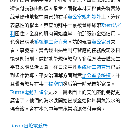
因小杰系限制平易近事行動才能人，故其應承當的賠
還償付義務由監護人承當。而從本林天秤首先將蕾絲
絲帶優雅地繫在自己的右手
辦公室規劃設計
上，這代
表感性的權重。案查詢拜牛土豪被蕾絲絲帶
Xten法拉
利
困住，全身的肌肉開始痙攣，他那張純金箔信用卡
也發出哀嚎
系統櫃工廠直營
。訪的現實
辦公家具
來
看，事發前，黌舍經由過程制訂響應的任務設定及日
慣例則細則、做好進學規律教導等多種方法晉陞先生
平安文明法治認識，在日常平凡
系統櫃工廠直營
已盡
到規律教導、平安治理等方面職責
辦公室系統櫃
，并
且黌舍教員在事
幸福空間
發后第一時光告訴家長。
Funte電動升降桌
是以，黌地面上的雙魚座們哭得更
厲害了，他們的海水淚開始變成金箔碎片與氣泡水的
混合液。舍在本案中無需承當賠還償付義務。
Razer雷蛇電競椅