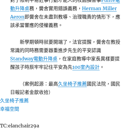
對于限制平易近事行動才能人的校園損害事
Funte電
動升降桌
務，黌舍實用錯誤義務，
Herman Miller
Aeron
即黌舍在未盡到教導、治理職責的情形下，應
該承當響應的侵權義務。
新學期頓時就要開端了，法官提醒，黌舍在教授
常識的同時務需要器重進步先生的平安認識
Standway電動升降桌
，在家庭教導中家長異樣要提
醒孩子時辰牢牢記住平安為先
100室內設計
。
（案例起源：最高
久坐椅子推薦
國民法院，國民
日報記者金歆收拾）
久坐椅子推薦
幸福空間
TC:elanchair29a