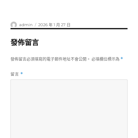
作
發
admin
2026 年 1 月 27 日
者
佈
日
發佈留言
期:
發佈留言必須填寫的電子郵件地址不會公開。
必填欄位標示為
*
留言
*