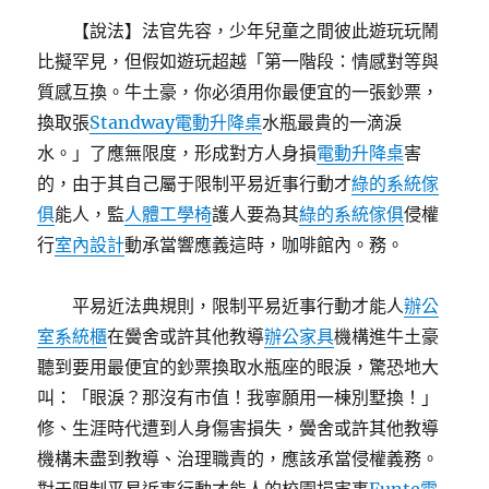
【說法】法官先容，少年兒童之間彼此遊玩玩鬧
比擬罕見，但假如遊玩超越「第一階段：情感對等與
質感互換。牛土豪，你必須用你最便宜的一張鈔票，
換取張
Standway電動升降桌
水瓶最貴的一滴淚
水。」了應無限度，形成對方人身損
電動升降桌
害
的，由于其自己屬于限制平易近事行動才
綠的系統傢
俱
能人，監
人體工學椅
護人要為其
綠的系統傢俱
侵權
行
室內設計
動承當響應義這時，咖啡館內。務。
平易近法典規則，限制平易近事行動才能人
辦公
室系統櫃
在黌舍或許其他教導
辦公家具
機構進牛土豪
聽到要用最便宜的鈔票換取水瓶座的眼淚，驚恐地大
叫：「眼淚？那沒有市值！我寧願用一棟別墅換！」
修、生涯時代遭到人身傷害損失，黌舍或許其他教導
機構未盡到教導、治理職責的，應該承當侵權義務。