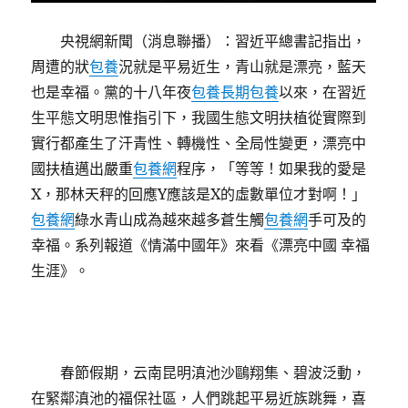
央視網新聞（消息聯播）：習近平總書記指出，
周遭的狀
包養
況就是平易近生，青山就是漂亮，藍天
也是幸福。黨的十八年夜
包養
長期包養
以來，在習近
生平態文明思惟指引下，我國生態文明扶植從實際到
實行都產生了汗青性、轉機性、全局性變更，漂亮中
國扶植邁出嚴重
包養網
程序，「等等！如果我的愛是
X，那林天秤的回應Y應該是X的虛數單位才對啊！」
包養網
綠水青山成為越來越多蒼生觸
包養網
手可及的
幸福。系列報道《情滿中國年》來看《漂亮中國 幸福
生涯》。
春節假期，云南昆明滇池沙鷗翔集、碧波泛動，
在緊鄰滇池的福保社區，人們跳起平易近族跳舞，喜