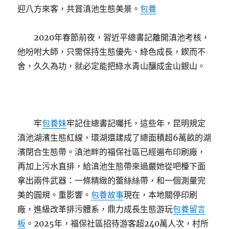
迎八方來客，共賞滇池生態美景。
包養
2020年春節前夜，習近平總書記離開滇池考核，
他吩咐大師，只需保持生態優先、綠色成長，鍥而不
舍，久久為功，就必定能把綠水青山釀成金山銀山。
牢
包養妹
牢記住總書記囑托，這些年，昆明規定
滇池湖濱生態紅線，環湖還建成了總面積超6萬畝的湖
濱閉合生態帶。滇池畔的福保社區已經遍布印刷廠，
再加上污水直排，給滇池生態帶來過嚴她從吧檯下面
拿出兩件武器：一條精緻的蕾絲絲帶，和一個測量完
美的圓規。重影響。
包養故事
現在，本地關停印刷
廠，進級改革排污體系，鼎力成長生態游玩
包養留言
板
。2025年，福保社區招待游客超240萬人次，村所