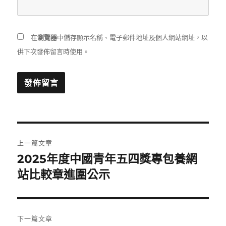
在
瀏覽器
中儲存顯示名稱、電子郵件地址及個人網站網址，以
供下次發佈留言時使用。
文
上一篇文章
章
2025年度中國青年五四獎專包養網
上
一
站比較章進圍公示
導
篇
覽
文
章:
下一篇文章