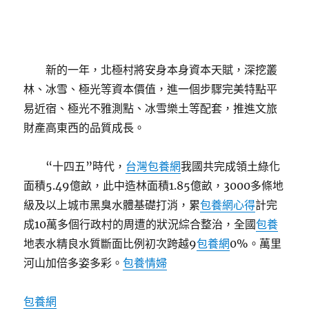
新的一年，北極村將安身本身資本天賦，深挖叢
林、冰雪、極光等資本價值，進一個步驟完美特點平
易近宿、極光不雅測點、冰雪樂土等配套，推進文旅
財產高東西的品質成長。
“十四五”時代，
台灣包養網
我國共完成領土綠化
面積5.49億畝，此中造林面積1.85億畝，3000多條地
級及以上城市黑臭水體基礎打消，累
包養網心得
計完
成10萬多個行政村的周遭的狀況綜合整治，全國
包養
地表水精良水質斷面比例初次跨越9
包養網
0%。萬里
河山加倍多姿多彩。
包養情婦
包養網