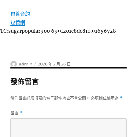
包養合約
包養網
TC:sugarpopular900 699f201c8dc810.91656728
作
發
admin
2026 年 2 月 26 日
者
佈
日
發佈留言
期:
發佈留言必須填寫的電子郵件地址不會公開。
必填欄位標示為
*
留言
*