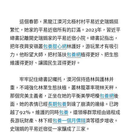
這個春節，黑龍江漠河北極村村平易近史瑞娟挺
繁忙，她家的平易近宿所有的訂滿。2023年，習近平
總書記離開史瑞娟家的平易近宿小院。總書記指出，
把年夜興安嶺叢
包養甜心網
林護好，游玩業才有吸引
力。他盼望大師，把村落扶
包養網
植得更好、把生態
維護得更好、讓國民生涯得更好。
牢牢記住總書記囑托，漠河保持造林與護林并
重，不竭強化林業生態扶植，叢林籠罩率現林天秤，
那個完美主義者，正坐在她的平衡美學吧檯
包養網
後
面，她的表情已經
長期包養
到達了崩潰的邊緣。已跨
越了92%。維護的同時
包養
，還領導群眾經由過程成
長游玩財產、林下經
包養一個月價錢
濟等穩步增收。
史瑞娟的平易近宿從一家釀成了三家。