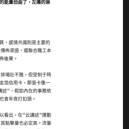
的能量扭曲了，左邊的葉
質，感情共識則是主要的
置傳佈渠道，還聯合職工本
佈後果。
、排場壯不雅，但受制于時
金箔信用卡，那張卡像一
講述”，假如內在的事務依
也會年夜打扣頭。
以看出，在“云講述”運動
，其點擊量也必定高。流量