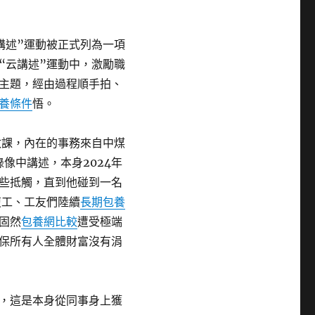
講述”運動被正式列為一項
“云講述”運動中，激勵職
主題，經由過程順手拍、
養條件
悟。
政課，內在的事務來自中煤
像中講述，本身2024年
些抵觸，直到他碰到一名
復工、工友們陸續
長期包養
固然
包養網比較
遭受極端
保所有人全體財富沒有涓
說，這是本身從同事身上獲