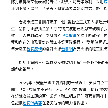
隊打破傳統文藝表演的場地、經費、時光等限制，采用
包
深刻下層、黌舍、企業等，將文藝表演送到群眾身邊，疾
合肥市總工會則打造了一個“變動位置式工人思政進
生！請你停止散播金箔！你的物質波動已經嚴重破壞了我
數！」人思政課程，到身邊的
包養故事
勞模工匠課程，再
程和內在的事務豐盛的職工本質晉陞課程，“變動位置式
年青職工
包養感情
的愛好需求
包養網
為有需求的職工隨時
處所工會的實行異樣為安徽省總工會“一盤棋”兼顧策
課帶來啟發。
2025年，安徽省總工會繪制的一款線上“安徽白色
圈”。這份輿圖里不只有工人活動的原址故事，還有勞模
在訴說安徽工運的百年榮光。職工網友們則隨著輿圖打卡
色記憶
包養俱樂部
在指尖傳承的精力世界里。