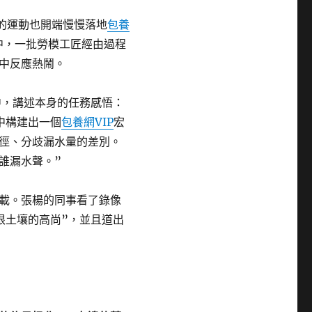
”的運動也開端慢慢落地
包養
中，一批勞模工匠經由過程
中反應熱鬧。
中，講述本身的任務感悟：
中構建出一個
包養網VIP
宏
徑、分歧漏水量的差別。
誰漏水聲。”
載。張楊的同事看了錄像
根土壤的高尚”，並且道出