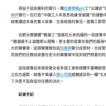
得益于這些勝利的實行，職
包養價格ptt
工“云講述
條件
實行。在打造“中國工人年夜思政課·安徽篇”的運動
錄像講述本身的奮斗故事、生長經過的事況，退職工群眾
合肥水務團體“聽漏工”張楊在比來拍攝的一段錄像
“聽漏遠不止凝聽那么簡略，更主要的是要在我們的腦海
大的聲響庫，這個聲響庫包括
包養網
著分歧管材、分歧管
而我們的任務就是要在宏大的聲響庫中找到我們想要的阿
這段錄像后來被安徽全省多個工會新媒體平臺轉錄發
之后也感歎，錄像不單讓人
甜心花園
感觸感染到一種“扎
了決意不孤負這份任務的決計。
記者手記