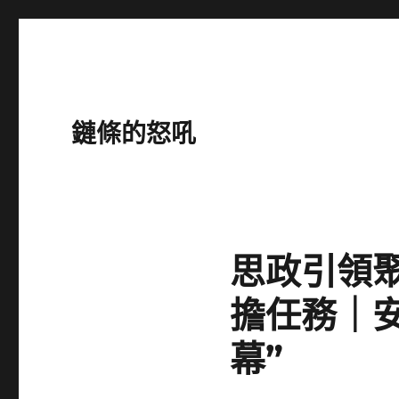
鏈條的怒吼
思政引領聚
擔任務｜安
幕”