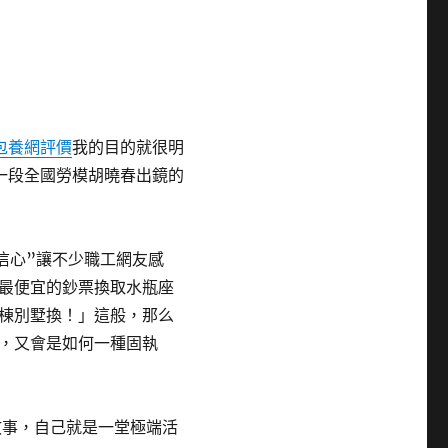
。
包養網評價
我的目的就很明
一段全國勞模胡曉春出鏡的
信心”讓不少職工網友感
最便宜的鈔票換取水瓶座
棟別墅換！」這般，那么
，又會是如何一種固執
故事，自己就是一堂極端活