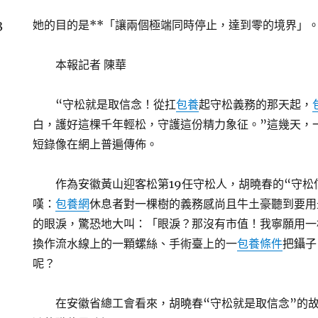
3
她的目的是**「讓兩個極端同時停止，達到零的境界」
本報記者 陳華
“守松就是取信念！從扛
包養
起守松義務的那天起，
白，護好這棵千年輕松，守護這份精力象征。”這幾天，
短錄像在網上普遍傳佈。
作為安徽黃山迎客松第19任守松人，胡曉春的“守松
嘆：
包養網
休息者對一棵樹的義務感尚且牛土豪聽到要用
的眼淚，驚恐地大叫：「眼淚？那沒有市值！我寧願用一
換作流水線上的一顆螺絲、手術臺上的一
包養條件
把鑷子
呢？
在安徽省總工會看來，胡曉春“守松就是取信念”的