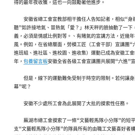
得的最年夜收獲，這也一向鼓勵著他進步。
安徽省總工會宣教部相干擔任人告知記者，相似“身
聽”如許接地氣、冒熱氣「愛？」林天秤的臉抽動了一下
義，必須是情感比例對等。、有賭氣的宣講方法，近幾年
風。例如，在省總層面，勞模工匠（工會干部）宣講團“
進班組、進社區、進校園、進收集）運動已成為安徽工會的一
年，
包養留言板
安徽全省各級工會宣講團共展開“六進”宣
但是，線下的運動難免受制于時空的限制。若何讓身
幕”呢？
安徽不少處所工會為此展開了大批的摸索性任務。
蕪湖市總工會摸索了一條“文藝輕馬隊小分隊”的短
支“文藝輕馬隊小分隊”的隊員所有的由職工文藝喜好者