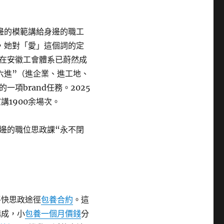
邊的模範講給身邊的職工
，她對「愛」這個詞的定
在安徽工會體系已蔚然成
六進”（進企業、進工地、
項brand任務。2025
講1900余場次。
邊的職位思政課“永不閉
平快思政途徑
包養合約
。這
構成，小
包養一個月價錢
分