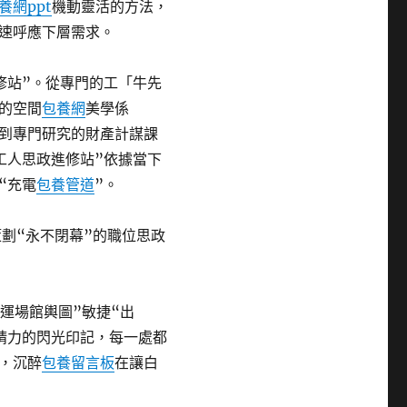
養網ppt
機動靈活的方法，
速呼應下層需求。
修站”。從專門的工「牛先
的空間
包養網
美學係
到專門研究的財產計謀課
工人思政進修站”依據當下
“充電
包養管道
”。
劃“永不閉幕”的職位思政
工運場館輿圖”敏捷“出
精力的閃光印記，每一處都
，沉醉
包養留言板
在讓白