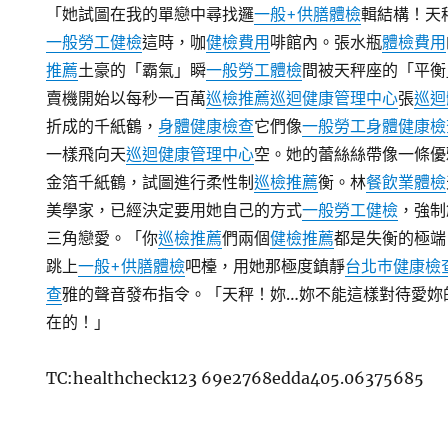
「她試圖在我的單戀中尋找邏
一般+供膳體檢
輯結構！天
一般勞工健檢
這時，咖
健檢費用
啡館內。張水瓶
體檢費用
推薦
土豪的「霸氣」瞬
一般勞工體檢
間被天秤座的「平衡
賣機開始以每秒一百萬
巡檢推薦
巡迴健康管理中心
張
巡迴
折成的千紙鶴，
身體健康檢查
它們像
一般勞工身體健康檢
一樣飛向天
巡迴健康管理中心
空。她的蕾絲絲帶像一條優
金箔千紙鶴，試圖進行柔性制
巡檢推薦
衡。林
餐飲業體檢
美學家，已經決定要用她自己的方式
一般勞工健檢
，強制
三角戀愛。「你
巡檢推薦
們兩個
健檢推薦
都是失衡的極端
跳上
一般+供膳體檢
吧檯，用她那極度鎮靜
台北巿健康檢
查
雅的聲音發布指令。「天秤！妳…妳不能這樣對待愛妳
在的！」
TC:healthcheck123 69e2768edda405.06375685