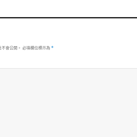
址不會公開。
必填欄位標示為
*