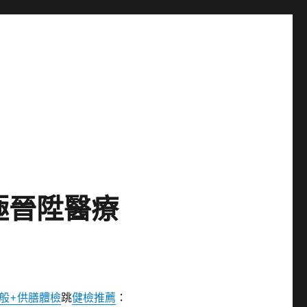
極晉陞醫療
般+供膳體檢
跳
健檢推薦
：