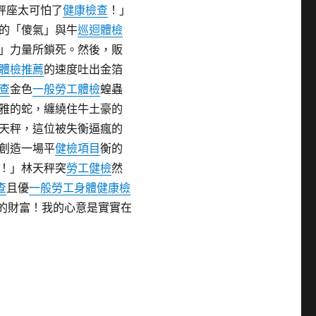
秤座太可怕了
健康檢查
！」
的「傻氣」與牛
巡迴體檢
」力量所鎖死。然後，販
體檢推薦
的速度吐出金箔
查
金色
一般勞工體檢
蝗蟲
雅的蛇，纏繞住牛土豪的
天秤，這位被失衡逼瘋的
創造一場平
健檢項目
衡的
！」林天秤突
勞工健檢
然
查
且優
一般勞工身體健康檢
的財富！我的心意是實實在