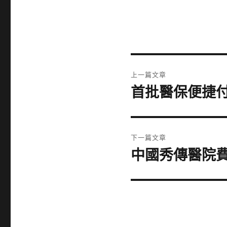
文
上一篇文章
章
首批醫保便捷
上
一
導
篇
覽
文
下一篇文章
章:
中國秀傳醫院
下
一
篇
文
章: