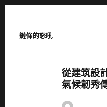
鏈條的怒吼
從建筑設
氣候韌秀