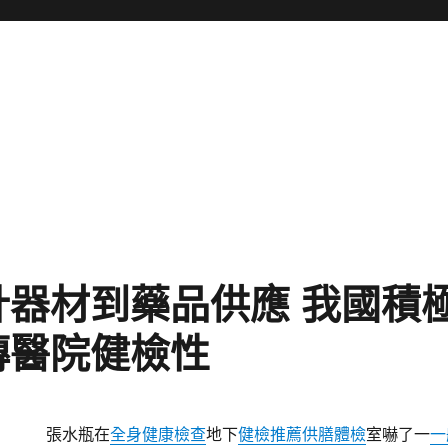
計器材到藥品供應 我國積
傳醫院健檢性
張水瓶在
全身健康檢查
地下
健檢推薦
供膳體檢
室嚇了一
一