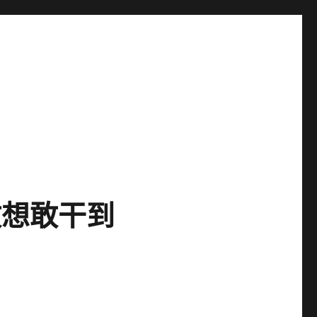
敢想敢干到