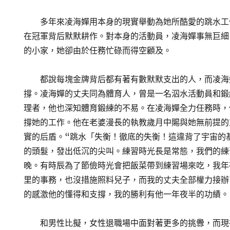
多年來凌海嬋用本身的現實舉動為她所酷愛的跳水工
在冠軍背后默默耕作。對本身的活動員，凌海嬋事無巨細
的小家，她卻由於任務忙碌而得空顧及。
都說每塊金牌背后都有著有數默默支出的人，而凌海
撐。凌海嬋的丈夫同為體育人，曾是一名泅水活動員和鍛
理者，他也深知體育鍛練的不易。在凌海嬋全力任務時，
撐她的工作。他在老婆漫長的執教歲月中賜與她無前提的
實的后盾。“跳水「失衡！徹底的失衡！這違背了宇宙的
的頭髮，發出低沉的尖叫。練習時光長是常態，我們的練
晚。有時辰為了節儉時光會把飯菜帶到練習場來吃，我年
里的事務，也沒措施照料兒子，而我的丈夫全部權力接辦
的感激他的懂得和支撐，我的勝利有他一年夜半的功績。
和男性比擬，女性退職場中面對著更多的挑釁，而現