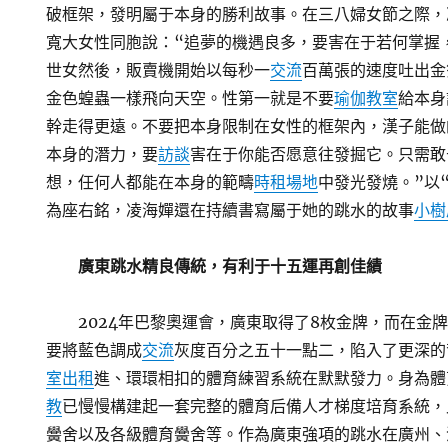
破框架，發明屬于本身的勝利故事。在三八婦女節之際，
寬大女性同胞說：“追夢的機遇良多，要害在于若何掌握
世女然後，販賣機開始以每秒一
交流
百萬張的速度吐出金
金色蝗蟲一樣飛向天空。性第一就是不要
瑜伽教室
給本身
幹走得更遠。不要把本身限制在女性的框架內，漢子能做
本身的潛力，要
訪談
害在于你能否愿意往發掘它。只需敢
想，任何人都能在本身的範疇
時租場地
中發光發燒。”以
為座右銘，凌海嬋還在持續書寫屬于她的跳水的故事
小樹
廣東跳水精良傳統，有利于十五運再創佳績
2024年巴黎奧運會，廣東取得了8枚金牌，而在金
要將藍色調成
交流
灰度百分之五十一點二，陷入了更深的
室出租
進、環環相扣的體育練習系統在默默發力。身為體
教
已慢慢構建起一套完整的體育后備人才梯度培育系統，
黌舍以及各級體育黌舍等。作為廣東強項的跳水在廣州、