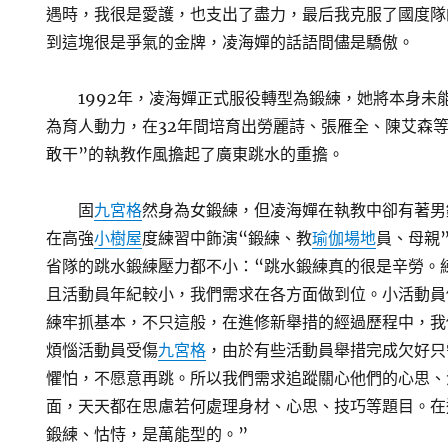
遇時，我很是愛護，也支出了盡力，最后我克服了國度隊
到這塊很是爭氣的金牌，凌海嬋的話語間儘是驕傲。
1992年，凌海嬋正式服役轉型為鍛練，她將本身未
為育人動力，在32年間培育出勞麗詩、張雁全、陳艾森
敢干”的執教作風擔起了廣東跳水的重擔。
固
九宮格
然身為女鍛練，但凌海嬋在執教中卻有著男
在高強
小樹屋
度練習中飾演“鍛練、教
瑜伽場地
員、母親
省隊的跳水鍛練壓力都不小：“跳水鍛練真的很是辛勞。
且活動員年紀較小，我們需求在各方面做到位。小活動員
練牢抓基本，不只這般，在進修新舉措的經過歷程中，我
煩惱活動員受傷
九宮格
，由於有些活動員舉措完成欠好只
懼怕，不愿意再跳。所以我們需求追蹤關心他們的心思、
面，天天都在思慮若何處理身材、心思、技巧等題目。在
鍛練、怙恃，是萬能型的。”