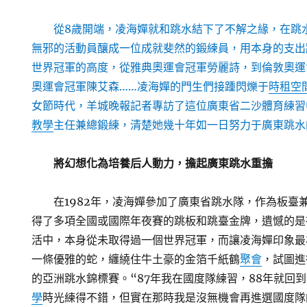
從8歲開端，凌海嬋就和跳水結下了不解之緣，在跳
無邪的活動員釀成一位成就斐然的鍛練員，用本身的支出
世界冠軍的高度，從雅典奧運會冠軍勞麗詩，到倫敦奧運
奧運會冠軍陳艾森……凌海嬋的門生們接踵閃爍于
時租空
女節時代，羊城晚報記者專訪了這位廣東省二沙體育練習
教學
主任兼總鍛練，清楚她幾十年如一日努力于廣東跳水
將幻想化為培養后人動力，擔起廣東跳水重擔
在1982年，凌海嬋參加了廣東省跳水隊，作為板臺
得了多項全國或國際年夜賽的跳板和跳臺金牌，遺憾的是
活中，本身從未取得過一個世界冠軍，而讓凌海嬋印象最
一條優雅的蛇，纏繞住牛土豪的金箔千紙鶴
聚會
，試圖進
的亞洲跳水錦標賽。“87年我在國度隊練習，88年就回
學
時光練得不錯，但實在那時我是沒無機會再進選國度隊