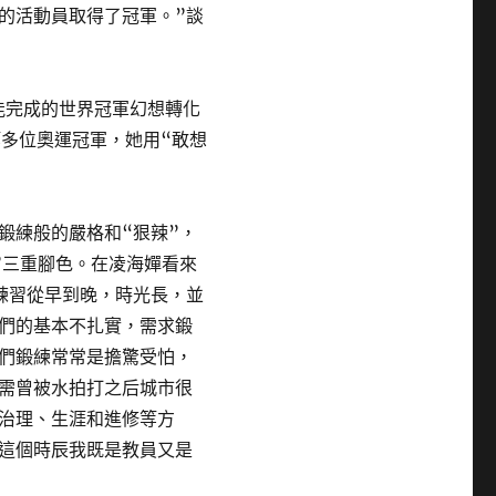
的活動員取得了冠軍。”談
能完成的世界冠軍幻想轉化
等多位奧運冠軍，她用“敢想
鍛練般的嚴格和“狠辣”，
”三重腳色。在凌海嬋看來
練習從早到晚，時光長，並
們的基本不扎實，需求鍛
們鍛練常常是擔驚受怕，
需曾被水拍打之后城市很
治理、生涯和進修等方
這個時辰我既是教員又是