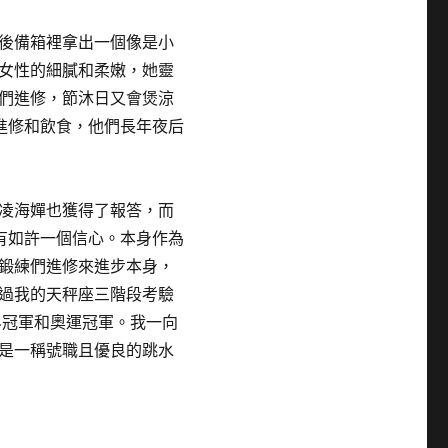
後備箱裡拿出一個像是小
女性的細膩和柔嫩，她靈
們進修，節沐日又會煲涼
進修和飲食，他們長年夜后
凌海嬋也獲得了報答，而
有如許一個信心。本身作為
鍛練們進修來進步本身，
過我的天秤座三階段考驗
界冠軍和奧運冠軍。我一向
是一稱號職且優良的跳水