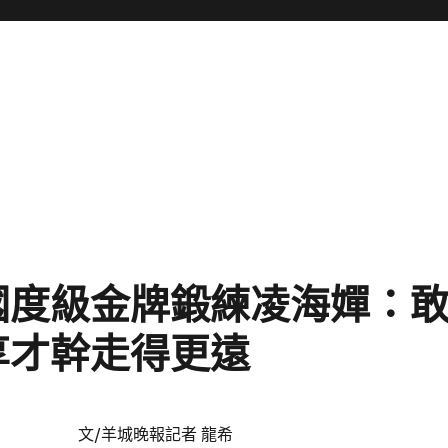
國度級金牌鍛練凌海嬋：
享才幹走得更遠
文/羊城晚報記者 龍希