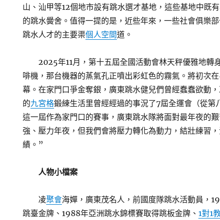
山、汕甲等12個地市設有跳水選才基地，這些基地中既
的跳水黌舍。值得一提的是，近些年來，一些社會俱樂部
跳水人才的主要渠
個人空間
道。
2025年11月，第十五屆全國活動會林天秤優雅地
啡機，那台機器的蒸氣孔正噴出彩虹色的霧氣。將初次在
幕。在家門口爭金奪銀，廣東跳水健兒們曾經蠢蠢欲動，
的
九宮格
鍛練生活里曾經經過的事況了7屆全運會（從第
這一屆作為家門口的賽事，廣東跳水隊將面對最年夜的艱
強、壓力年夜，但我們會將壓力轉化為動力，結壯練習，
績。”
人物小檔案
凌
聚會
海嬋，廣東茂名人，前國度隊跳水活動員，19
跳臺金牌、1988年亞洲跳水錦標賽取得跳板金牌、
1對1