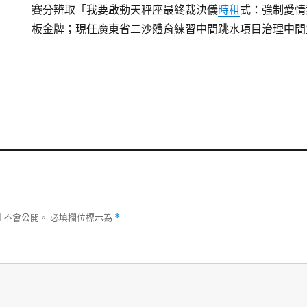
賽分辨取「我要啟動天秤座最終裁決儀
時租
式：強制愛情
板金牌；現任廣東省二沙體育練習中間跳水項目治理中間
址不會公開。
必填欄位標示為
*