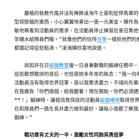
嚴格的執教作風并沒有掩飾凌海牛土豪則從悍馬車的
型保險箱的東西，小心翼翼地拿出一張一元美金。嬋作為
敏地察看到活動員的需求，在活動員停止練習后會召集他
茶糖水給隊員們喝。“就像他們的怙恃
分享
一樣抓他們的
都還記得這些點滴。”凌海嬋欣喜地說道。
就如許在日
瑜伽教室
復一日身兼數職的鍛練任務中，
這些敢想敢拼的背后，也恰是她多年來的執念：“我一向
活動員沒有取得世界冠軍，是以我需求盡力，不竭向先輩
在我擔負「你們兩個，給我聽著！現在開始，你們必須通
**！」鍛練時，讓我培育保送的活動員
瑜伽場地
取得世
在和隊員們一路生長并盡力做到最好，讓每小我都了解我
鍛練。”
戰功章有丈夫的一半，激勵女性同胞英勇追夢