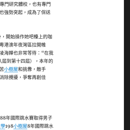
有專門研究體校，也有專門
也強勢突起，成為了保送
轉身，開始操作她吧檯上的咖
粵港澳年夜灣區拉開帷
凌海嬋也非常等待：“在我
八屆到第十四屆），本年的
苦
小樹屋
和挑釁，敵手
消除攪擾，爭奪再創佳
88年國際跳水賽取得男子
教學
198
小樹屋
8年國際跳水