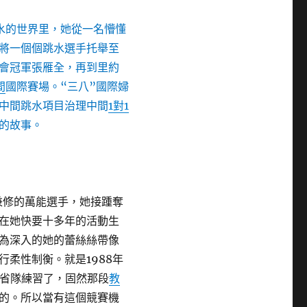
水的世界里，她從一名懵懂
將一個個跳水選手托舉至
會冠軍張雁全，再到里約
間
國際賽場。“三八”國際婦
中間跳水項目治理中間
1對1
的故事。
兼修的萬能選手，她接踵奪
在她快要十多年的活動生
為深入的她的蕾絲絲帶像
行柔性制衡。就是1988年
到省隊練習了，固然那段
教
的。所以當有這個競賽機