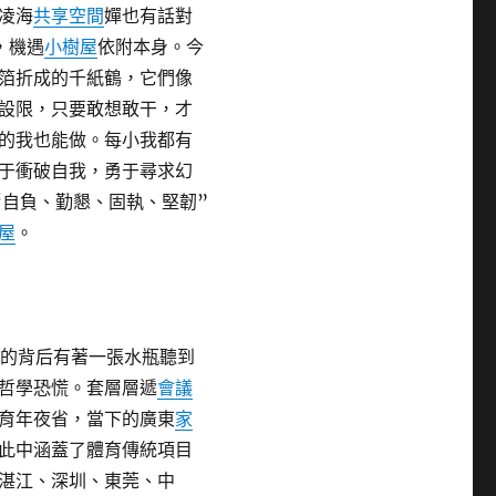
凌海
共享空間
嬋也有話對
，機遇
小樹屋
依附本身。今
箔折成的千紙鶴，它們像
設限，只要敢想敢干，才
的我也能做。每小我都有
于衝破自我，勇于尋求幻
“自負、勤懇、固執、堅韌”
屋
。
牌的背后有著一張水瓶聽到
哲學恐慌。套層層遞
會議
育年夜省，當下的廣東
家
此中涵蓋了體育傳統項目
湛江、深圳、東莞、中