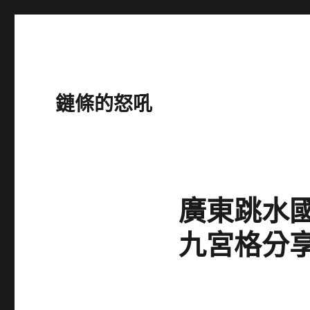
鏈條的怒吼
廣東跳水
九宮格分