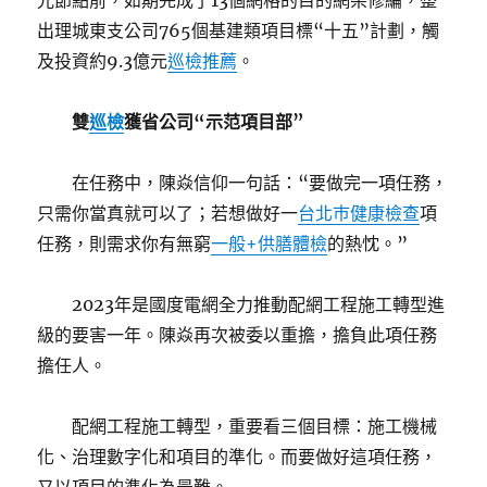
光節點前，如期完成了13個網格的目的網架修編，整
出理城東支公司765個基建類項目標“十五”計劃，觸
及投資約9.3億元
巡檢推薦
。
雙
巡檢
獲省公司“示范項目部”
在任務中，陳焱信仰一句話：“要做完一項任務，
只需你當真就可以了；若想做好一
台北巿健康檢查
項
任務，則需求你有無窮
一般+供膳體檢
的熱忱。”
2023年是國度電網全力推動配網工程施工轉型進
級的要害一年。陳焱再次被委以重擔，擔負此項任務
擔任人。
配網工程施工轉型，重要看三個目標：施工機械
化、治理數字化和項目的準化。而要做好這項任務，