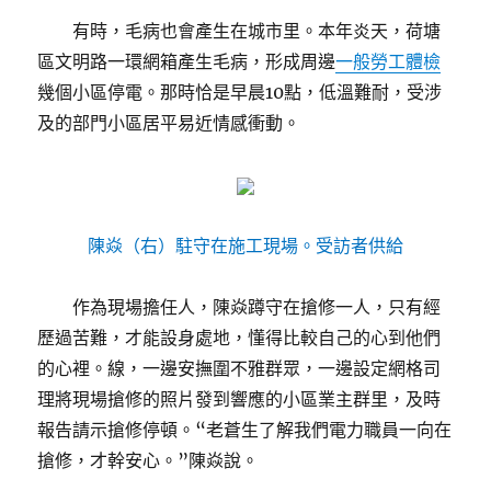
有時，毛病也會產生在城市里。本年炎天，荷塘
區文明路一環網箱產生毛病，形成周邊
一般勞工體檢
幾個小區停電。那時恰是早晨10點，低溫難耐，受涉
及的部門小區居平易近情感衝動。
陳焱（右）駐守在施工現場。受訪者供給
作為現場擔任人，陳焱蹲守在搶修一人，只有經
歷過苦難，才能設身處地，懂得比較自己的心到他們
的心裡。線，一邊安撫圍不雅群眾，一邊設定網格司
理將現場搶修的照片發到響應的小區業主群里，及時
報告請示搶修停頓。“老蒼生了解我們電力職員一向在
搶修，才幹安心。”陳焱說。