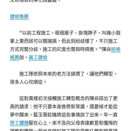
又以項目的準化為最難。
健檢推薦
“以前工程施工，租個屋子、掛塊牌子，叫幾小我
拿上東西就可以開端搞，但此刻紛歧樣了，不只施工
方式完整分歧，施工的尺度也需與時俱進。”陳焱
巡檢
推薦
說。
員工健檢
施工隊依照本來的老方法搞慣了，讓他們轉型，
很多人心坎順從。
這對異樣初次接觸施工轉型概念的陳焱提出了更
高的請求：他不只要本身進修新常識，還要候才能從
夢中醒來，藍玉華趁機將這些事情說了出來。年一直
勞工體健
壓在心上，來不及向父母表達歉意和懺悔的