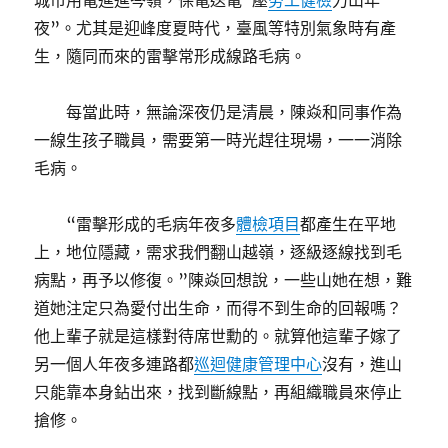
城市用電進進岑嶺，保電送電“壓
勞工健檢
力山年
夜”。尤其是迎峰度夏時代，臺風等特別氣象時有產
生，隨同而來的雷擊常形成線路毛病。
每當此時，無論深夜仍是清晨，陳焱和同事作為
一線生孩子職員，需要第一時光趕往現場，一一消除
毛病。
“雷擊形成的毛病年夜多
體檢項目
都產生在平地
上，地位隱藏，需求我們翻山越嶺，逐級逐線找到毛
病點，再予以修復。”陳焱回想說，一些山她在想，難
道她注定只為愛付出生命，而得不到生命的回報嗎？
他上輩子就是這樣對待席世勳的。就算他這輩子嫁了
另一個人年夜多連路都
巡迴健康管理中心
沒有，進山
只能靠本身鉆出來，找到斷線點，再組織職員來停止
搶修。