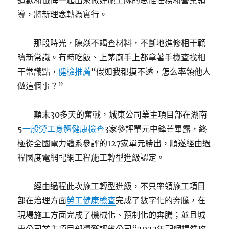
道歉和懺悔一起出來做好施工隊的思惟任務和營業領
導，將新理念轉為實行。
那段時光，陳焱不竭查材料，不斷地進修相干範
疇新常識。有時吃飯、上茅廁手上都拿著手機查找相
干常識點，
健檢推薦
“假如我都摸不透，怎么率領他人
做這個事？”
顛末30多天的奮戰，城東公司業主項目部在湖南
5
一般勞工身體健康檢查
3家參評單元中鋒芒畢露，終
極從全國電力體系參評的127家單元勝出，順遂經由過
程國度電網配網工程施工轉型進級認定。
經由過程此次施工轉型進級，不只率領施工項目
部在治理方面
勞工健康檢查
完成了數字化的奔騰，在
現場施工方面完成了機械化、預制化的奔騰；並且城