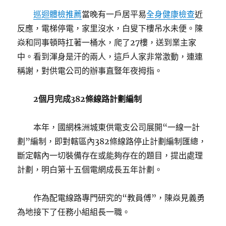
巡迴體檢推薦
當晚有一戶居平易
全身健康檢查
近
反應，電梯停電，家里沒水，白叟下樓吊水未便。陳
焱和同事頓時扛著一桶水，爬了27樓，送到業主家
中。看到渾身是汗的兩人，這戶人家非常激動，連連
稱謝，對供電公司的辦事直豎年夜拇指。
2個月完成382條線路計劃編制
本年，國網株洲城東供電支公司展開“一線一計
劃”編制，即對轄區內382條線路停止計劃編制匯總，
斷定轄內一切裝備存在或能夠存在的題目，提出處理
計劃，明白第十五個電網成長五年計劃。
作為配電線路專門研究的“教員傅”，陳焱見義勇
為地接下了任務小組組長一職。