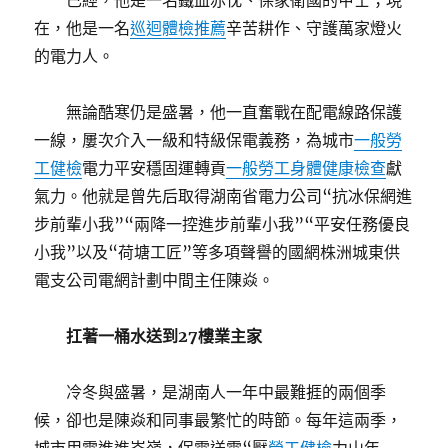
已經，他是一名鐵血赤忱、保家衛國的甲士；現
在，他是一名
巡迴體檢推薦
辛苦耕作、守護萬家燈火
的電力人。
無論酷寒仍是盛暑，他一直奮戰在配電線路保護
一線，屢次介入一級和特級保電義務，為城市
一般勞
工健檢
電力平安穩固運轉貢
一般勞工身體健康檢查
獻
氣力。他就是曾先后取得湖南省電力公司“抗冰保網進
步前輩小我”“兩降一控進步前輩小我”“平安任務優良
小我”以及“荷塘工匠”等多項聲譽的國網株洲城東供
電支公司電網計劃中間主任陳焱。
扛著一桶水送到27樓業主家
冷冬與盛暑，是湖南人一年中最難捱的兩個季
候，卻也是陳焱和同事最繁忙的時節。每年這兩季，