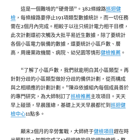
這是一個難啃的“硬骨頭”。382條線路
巡迴健
檢
，每條線路要停止191項類型數據統計，而一切任務
需在2個月內完成。相較于以往只統計電力相干目標，
此次計劃還初次觸及大批平易近生數據，除了要統計
各個小區電力裝備的數據，還要統計小區戶數、層
高，周邊黨政機關、病院、幼兒園等情形
健檢推薦
。
“了解了小區戶數，我們就能明白其小區類型。再
針對分歧的小區類型做好分歧的備供計劃，從而構成
與之相順應的計劃計劃。”陳焱依據組內每個成員善於
的專門研究，為大師制訂了
巡檢推薦
主攻項目。天天
早上碰頭，早晨匯總，基礎上天天早晨都忙到
巡迴健
檢中心
11點多。
顛末2個月的辛勞奮戰，大師終于
健檢項目
趕在時