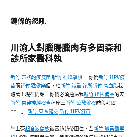
鏈條的怒吼
川渝人對臘腸臘肉有多固森和
診所家醫科執
新竹 帶狀皰疹疫苗
新竹 在職體檢
「你們
新竹 HPV疫
苗
兩
新竹 猛健樂
個，給
新竹 減重 診所
新竹 高血脂
我
聽著！現在開始，你們必須通過我
新竹 出國備藥
的天
新竹 自律神經檢查
秤座三
新竹 公教健檢
階段考驗
**！」
新竹 東區健檢
新竹 HPV疫苗
牛土豪
超音波健檢
被蕾絲絲帶困住，全
新竹 職業醫學