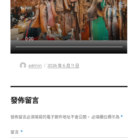
作
發
admin
2026 年 6 月 11 日
者
佈
日
期:
發佈留言
發佈留言必須填寫的電子郵件地址不會公開。
必填欄位標示為
*
留言
*