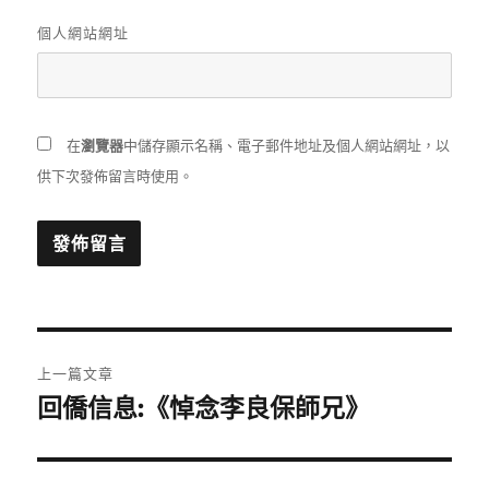
個人網站網址
在
瀏覽器
中儲存顯示名稱、電子郵件地址及個人網站網址，以
供下次發佈留言時使用。
文
上一篇文章
章
回僑信息:《悼念李良保師兄》
上
一
導
篇