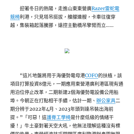
迎著冬日的熱陽，走進山東東營廣
Razer雷蛇電
競椅
利港，只見塔吊挺拔，艟艨連艘，卡車往復穿
越，集裝箱起落騰挪，遠控主動橋吊擎臂而立……
“這片地盤將用于海優勢電母港
COFO
的扶植，該
項目打算投資8億元，一期應用東營港廣利港區現有通
用泊位停止改革，二期新建2個海優勢電設備公用船
埠。今朝正在打點相干手續，估計一期、
辦公家具
二
期分辨于2022年4月、2023年頭到達吊裝出海前
提。”「可惡！這
護脊工學椅
是什麼低級的情緒干
擾！」牛土豪對著天空大吼，他無法理解這種沒有標