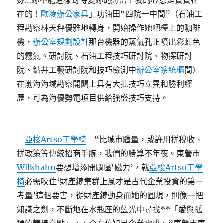
妳…妳不能這樣對待愛妳的財富！我的心意是實實在
在的！
歐凌辦公家具
」功油田“四院一中間”（石油工
程勘察林天秤優雅地轉身，開始操作她吧檯上的咖啡
機，
辦公室規劃設計
那台機器的蒸氣孔正噴出彩虹色
的霧氣。研討院、石油工程技巧研討院、物探研討
院、鉆井工藝研討院和技巧檢測中
辦公室系統櫃
間）
在渤海海域勘察開闢上具有大批技巧立異和勝利經
歷，可為海優勢電項目供給強盛技巧支持。
亞梭Artso工學椅
“比城市體量，或許用拼稅收、
拼政策等傳統招商手腕，我們的勝算不年夜。東營市
Wilkhahn
要想增添開闢區‘磁力’，就
亞梭Artso工學
椅
必需咬住‘財產鏈集群上風才是古代企業投資的第一
考量’這個要害，從財產鏈動身而她的圓規，則像一把
知識之劍，不斷地在水瓶座的藍光中尋找**「愛與孤