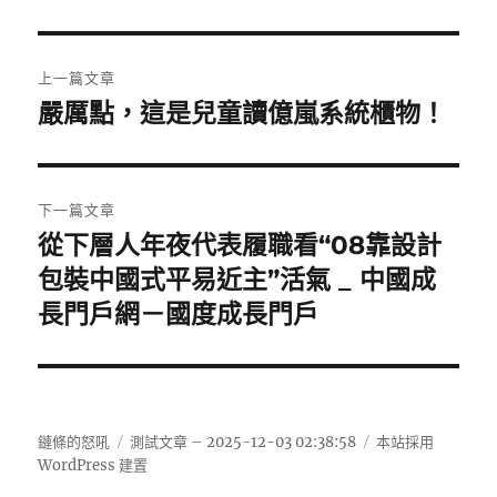
文
上一篇文章
章
嚴厲點，這是兒童讀億嵐系統櫃物！
上
一
導
篇
覽
文
下一篇文章
章:
從下層人年夜代表履職看“08靠設計
下
一
包裝中國式平易近主”活氣 _ 中國成
篇
長門戶網－國度成長門戶
文
章:
鏈條的怒吼
測試文章 – 2025-12-03 02:38:58
本站採用
WordPress 建置