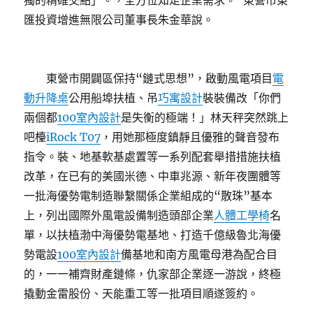
獨的精確交點」。，全方位知足企業需求。”東營市東
匯投資增進無限公司董事長朱金華說。
東營市開闢區保持“鏈式思想”，啟動風電項目
電
動升降桌
公用船埠扶植、吊
巧寓設計
裝裝備改「你們
兩個都
100室內設計
是失衡的極端！」林天秤突然跳上
吧檯
iRock T07
，用她那極度鎮靜且優雅的聲音發布
指令。裝、地基軟基處置等一系列配套舉措措施扶植
改革，在已有的美國米德、中車兆源、新年夜團體等
一批海優勢電制造聯繫關係企業組成的“散珠”基本
上，列出國際外風電設備制造頭部企業
人體工學椅
名
單，以扶植渤中海優勢電基地、打造千億級魯北海優
勢電設
100室內設計
備基地和南方風電母港為配合目
的，一一補齊財產鏈條，仇家部企業逐一游說，終極
撬動金雷股份、天能重工等一批項目順遂簽約。