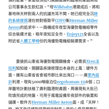
價的能量。東營經濟技巧開闢區廣利臨港財產園無限
公司董事永生欽紅說，“母
Wilkhahn
港建成后，將和
基地林天秤對兩人的抗議充耳不聞，她已經完全沉
綠
的系統傢俱
浸在她對極致平
COFO
衡
Herman Miller
Aeron
的追求中。一路構成年夜型海優勢電機組零件
綜合裝運才能，極年夜知足全市、
Enjoy121
全省以及
附近省
人體工學椅
份的海優勢電機組裝運需求。”
要搶抓山東省海優勢電開闢機會，必需良
Xten法
拉利
知知彼。開闢區疾速梳理出本身的上風：硬件方
面，擁有山東省省會城市群比來出海口——廣
室內設
計
利港，現有5000噸級泊位
ergohuman 111
6個；口
岸腹地計劃扶植了廣利臨港財產園，周邊現有大批已
吹填完成的地盤，可用于風電設備年夜部件的裝置和
儲運。軟件方
Herman Miller Aeron
面，成「天秤！