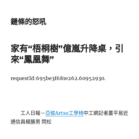
鏈條的怒吼
家有“梧桐樹”億嵐升降桌，引
來“鳳凰舞”
requestId:695be3f681e262.60952930.
工人日報－
亞梭Artso工學椅
中工網記者叢平易近
通信員楊勝男 閆松