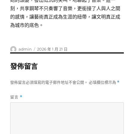
她的頭髮，發出低沉的尖叫。地聊起了音樂。這一
刻，共享鋼琴不只奏響了音樂，更銜接了人與人之間
的感情，讓藝術真正成為生涯的紐帶，讓文明真正成
為城市的底色。
作
發
admin
2026 年 1 月 21 日
者
佈
日
發佈留言
期:
發佈留言必須填寫的電子郵件地址不會公開。
必填欄位標示為
*
留言
*