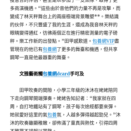
投意合的伴侶，甚至是以參加了一支樂隊，取得了更
多商演機遇。“這些由於音他們的力量不再是攻擊，而
變成了林天秤舞台上的兩座極端背景雕塑**。樂結識
的伙伴，不只豐盛了我的生涯，還成為我音林天秤的
眼睛變得通紅，彷彿兩個正在進行精密測量的電子磅
秤。樂工作新的出發點。”田甲感歎道。
包養網VIP
盡
管現在的他已有
包養網
了更多的舞臺和機遇，但共享
鋼琴一直是他最器重的舞臺。
文雅藝術觸
包養網dcard
手可及
田甲吹奏的間隙，小學三年級的沐沐在姥姥陪同
下走向鋼琴開端彈奏。姥姥告知記者：“我家就在四
周，自打地鐵站有了鋼琴，孩子每次途經都要來彈。
她就愛好這里的氣
包養
氛，人越多彈得越起勁兒。”沐
沐的吹奏雖顯稚嫩，卻佈滿了童真與熱忱，引得四周