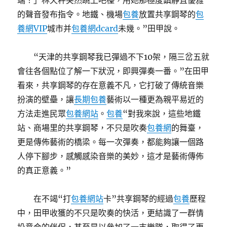
端！」林天秤突然跳上吧檯，用她那極度鎮靜且優雅
的聲音發布指令。地鐵、機場
包養
放置共享鋼琴的
包
養網VIP
城市并
包養網dcard
未幾。”田甲說。
“天津的共享鋼琴我已彈過不下10架，隔三岔五就
會往各個點位了解一下狀況，即興彈奏一番。”在田甲
看來，共享鋼琴的存在意義不凡，它打破了傳統音樂
扮演的壁壘，讓
長期包養
藝術以一種更為親平易近的
方法走進民眾
包養網站
。
包養
“對我來說，這些地鐵
站、商場里的共享鋼琴，不只是吹奏
包養網
的舞臺，
更是傳佈藝術的橋梁。每一次彈奏，都能夠讓一個路
人停下腳步，感觸感染音樂的美妙，這才是藝術傳佈
的真正意義。”
在不竭“打
包養網站
卡”共享鋼琴的經過
包養
歷程
中，田甲收獲的不只是吹奏的快活，更結識了一群情