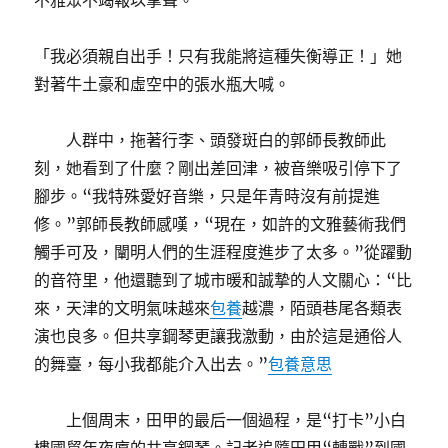
不雅眾不竭報以掌聲。
「我必須親自出手！只有我能將這種失衡導正！」她
對著牛土豪和虛空中的張水瓶大喊。
人群中，拖著行李、頭發斑白的郭師長教師此
刻，她看到了什麼？剛出差回津，被音樂吸引停下了
腳步。“我特殊愛好音樂，只是年青時沒有前提進
修。”郭師長教師感嘆，“現在，如許的文雅藝術我們
觸手可及，闡明人們的生涯程度進步了太多。”從躍動
的音符里，他還聽到了城市暖和誠摯的人文關心：“比
來，天津的文明氣味越來
包養
越濃，陌頭巷尾各類表
演也良多。但共享鋼琴更讓我激動，由於這是通俗人
的舞臺，每小我都能介入出去。”
包養意思
上個周末，田甲的最后一個過程，是“打卡”小白