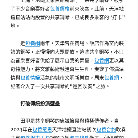
上周，地鐵吳家窯站新添了一架共享鋼琴，吸引
了不少音樂喜好者
包養價格
前來吹奏。此前，天津地
鐵直沽站內設置的共享鋼琴，已成良多乘客的“打卡”
地。
近
包養網
兩年，天津曾在商場、飯店作為室內裝
飾的鋼琴，正慢慢向大眾開放。這些共享鋼琴，不只
為音樂喜好者供給了展示自我的舞臺，
包養網
更以其
奇特魅力，將文雅藝術融進蒼生生涯，奏響了佈滿溫
情與
包養情婦
活氣的城市文明新樂章。周末
包養網
，
記者介入了一次共享鋼琴的“巡回吹奏”之旅。
打破傳統扮演壁壘
田甲是共享鋼琴的忠誠擁躉與積極傳佈者。自
2023年在
包養意思
天津地鐵直沽站初次
包養合約
吹奏