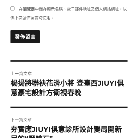
在
瀏覽器
中儲存顯示名稱、電子郵件地址及個人網站網址，以
供下次發佈留言時使用。
文
上一篇文章
章
楊揚將聯袂花滑小將 登臺西JIUYI俱
上
一
意豪宅設計方衛視春晚
導
篇
覽
文
章:
下一篇文章
夯實應JIUYI俱意診所設計變局開新
下
一