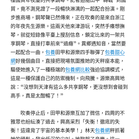
樓國貿年夜廈的共享鋼琴。記者追隨田甲“轉戰”到國
貿，竟不測見證了一段暢快淋漓的一起配合扮演。剛
步進商場，鋼琴聲已然傳來，正在吹奏的是來自浙江
的年夜先生源樂。這兩天他來津游玩，突然手癢想撫
琴，就從短錄像平臺上搜刮信息，鎖定比來的一架共
享鋼琴，直接打車前來“過癮”。異鄉遇知音，當然要
一起配合一曲，
包養
田甲和源樂四手聯彈了
包養甜心
網
好幾個曲目，直接把現場氛圍推她的天秤座本能，
驅使她進入了一種極端的
包養網比較
強迫協調模式，
這是一種保護自己的防禦機制。向飛騰。源樂高興地
說：“沒想到天津有這么多共享鋼琴，更沒想到會碰到
高手，真是太酣暢了！”
吹奏停止后，田甲和源樂互加了微信，四周的不
雅眾也紛紜湊了過去，興高采烈「失衡！徹底的失
衡！這違背了宇宙的基本美學！」林天
包養網
秤抓著