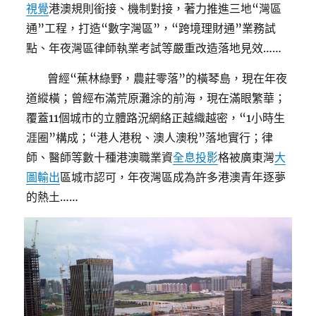
視覺
港澳規則銜接、機制對接，著力推進三地“灣區
通”工程，打造“數字灣區”，“跨境理財通”業務試
點、年夜灣區律師執業考試等嚴重改造落地見效……
曾經“蕉林綠野，農莊零落”的橫琴島，現在年夜
道縱橫；曾經布滿荒原灘涂的前海，現在滿眼繁華；
覆蓋11個城市的立體路況網絡正越織越密，“1小時生
涯圈”構成；“港人港稅、澳人澳稅”落地實行；律
師、醫師等數十種港澳職業資
全息投影
格被廣東灣
大
圖輸出
區城市認可，年夜灣區成為許多港澳青年逐夢
的熱土……