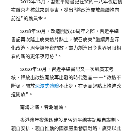
2012年12月，習近平總書記在黨的十八年夜后初
次離京考核就來到廣東，發出“將改造開放繼續推向
前進”的動員令。
2018年10月，改造開放40周年之際，習近平總
書記再次踏上廣東這片熱土，號召廣東“繼續周全深
化改造、周全擴年夜開放，盡力創造出令世界另眼相
看的新的更年夜奇跡”。
2020年10月，習近平總書記又一次到廣東考
核，釋放出改造開放再出發的時代強音——“改造不
斷頓，開放
沈浸式體驗
不止步，在更高起點上推進改
造開放”。
南海之濱，春潮涌蕩。
粵港澳年夜灣區建設是習近平總書記親自謀劃、
親自安排、親自推動的國家嚴重發展戰略，廣東以此