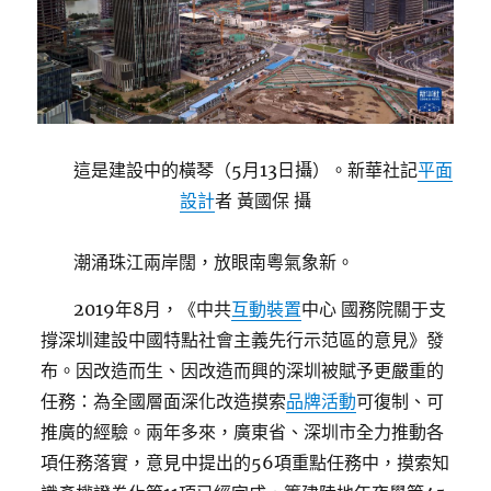
這是建設中的橫琴（5月13日攝）。新華社記
平面
設計
者 黃國保 攝
潮涌珠江兩岸闊，放眼南粵氣象新。
2019年8月，《中共
互動裝置
中心 國務院關于支
撐深圳建設中國特點社會主義先行示范區的意見》發
布。因改造而生、因改造而興的深圳被賦予更嚴重的
任務：為全國層面深化改造摸索
品牌活動
可復制、可
推廣的經驗。兩年多來，廣東省、深圳市全力推動各
項任務落實，意見中提出的56項重點任務中，摸索知