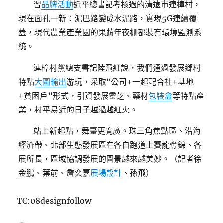
習
品牌活動
近平總書記考核過的清遠市連樟村，
現在面孔一新：泥巴路變成水泥路，實現5G連續覆
蓋，現代農業產業園的果蔬年夜棚都裝有環境監測系
統。
連樟村黨總支書記陸飛紅說，我們通過發展鄉村
特點
大圖輸出
游玩，采取“公司+一起配合社+基地
+貧困戶”形式，引資發展靈芝、藥材
包裝盒
等特點產
業，村平易近的日子越過越紅火。
站上新起點，舞臺更寬廣。珠三角焦點區、沿海
經濟帶、北部生態發展區在各自跑道上賽龍奪錦、各
展所長，區域協調發展的圖景越來越美妙。（記者徐
金鵬、葉前、詹奕嘉
展場設計
、孫飛）
TC:08designfollow