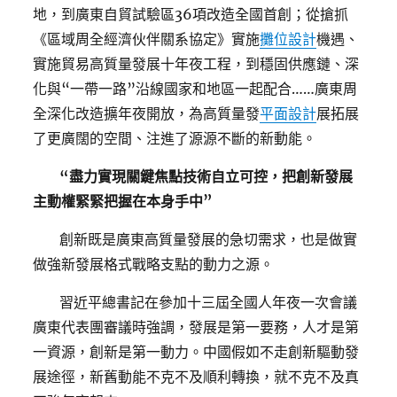
地，到廣東自貿試驗區36項改造全國首創；從搶抓
《區域周全經濟伙伴關系協定》實施
攤位設計
機遇、
實施貿易高質量發展十年夜工程，到穩固供應鏈、深
化與“一帶一路”沿線國家和地區一起配合……廣東周
全深化改造擴年夜開放，為高質量發
平面設計
展拓展
了更廣闊的空間、注進了源源不斷的新動能。
“盡力實現關鍵焦點技術自立可控，把創新發展
主動權緊緊把握在本身手中”
創新既是廣東高質量發展的急切需求，也是做實
做強新發展格式戰略支點的動力之源。
習近平總書記在參加十三屆全國人年夜一次會議
廣東代表團審議時強調，發展是第一要務，人才是第
一資源，創新是第一動力。中國假如不走創新驅動發
展途徑，新舊動能不克不及順利轉換，就不克不及真