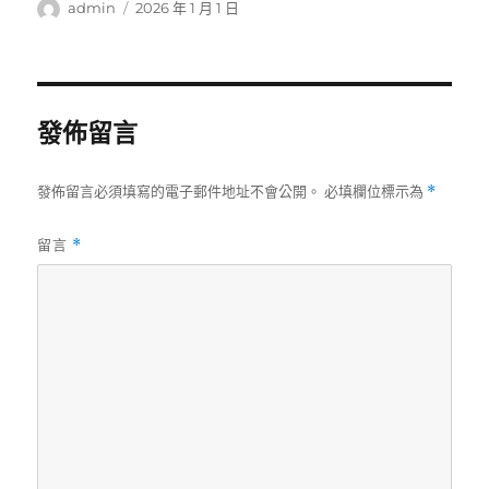
作
發
admin
2026 年 1 月 1 日
者
佈
日
期:
發佈留言
發佈留言必須填寫的電子郵件地址不會公開。
必填欄位標示為
*
留言
*