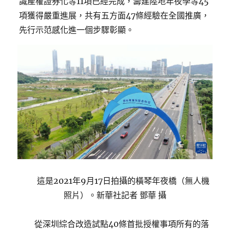
識產權證券化等11項已經完成，籌建陸地年夜學等45
項獲得嚴重進展，共有五方面47條經驗在全國推廣，
先行示范感化進一個步驟彰顯。
這是2021年9月17日拍攝的橫琴年夜橋（無人機
照片）。新華社記者 鄧華 攝
從深圳綜合改造試點40條首批授權事項所有的落