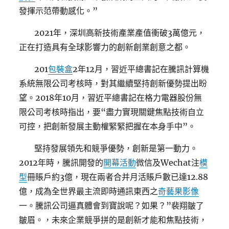
發揮示范帶動感化。”
2021年，深圳高新技術產業產值衝破3萬億元，
正在打造具有全球影響力的創新創業創意之都。
201
包裝盒
2年12月，習近平總書記在騰訊計算機
系統無限公司考核時，對其繼續堅持創新優勢提出盼
望。2018年10月，習近平總書記在格力電器股份無
限公司考核時指出，要“盡力實現關鍵焦點技術自立
可控，把創新發展主動權緊緊把握在本身手中”。
堅持發展領先和競爭優勢，創新是第一動力。
2012年時，騰訊開發的
開幕活動
微信及Wechat注
模
型
冊賬戶約3億，現在兩者合并月活賬戶數已達12.88
億，成為全世界最主流即時通訊東西之
奇藝果影像
一。騰訊公司逼真體會到寶說呢？如果？”裴翔皺了
皺眉。，未來企業競爭拼的是創新才能和焦點技術，