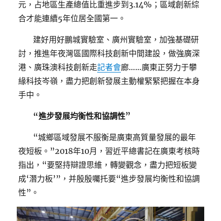
元，占地區生產總值比重進步到3.14%；區域創新綜
合才能連續5年位居全國第一。
建好用好鵬城實驗室、廣州實驗室，加強基礎研
討，推進年夜灣區國際科技創新中間建設，做強廣深
港、廣珠澳科技創新走
記者會
廊……廣東正努力于攀
緣科技岑嶺，盡力把創新發展主動權緊緊把握在本身
手中。
“進步發展均衡性和協調性”
“城鄉區域發展不服衡是廣東高質量發展的最年
夜短板。”2018年10月，習近平總書記在廣東考核時
指出，“要堅持辯證思維，轉變觀念，盡力把短板變
成‘潛力板’”，并殷殷囑托要“進步發展均衡性和協調
性”。