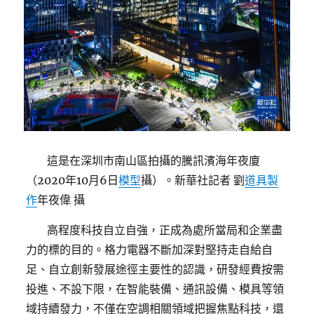
這是在深圳市南山區拍攝的騰訊濱海年夜廈
（2020年10月6日
模型
攝）。新華社記者 劉
道具製
作
年夜偉 攝
高程度科技自立自強，正成為處所當局和企業盡
力的標的目的。格力電器不斷加深對堅持走自給自
足、自立創新發展途徑主要性的認識，研發經費按需
投進、不設下限，在智能裝備、通訊設備、模具等領
域持續發力，不僅在空調相關領域把握焦點科技，還