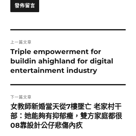
文
上一篇文章
章
Triple empowerment for
上
一
buildin ahighland for digital
導
篇
entertainment industry
覽
文
章:
下一篇文章
女教師新婚當天從7樓墜亡 老家村干
下
一
部：她能夠有抑郁癥，雙方家庭都很
篇
08靠設計公仔悲傷內疚
文