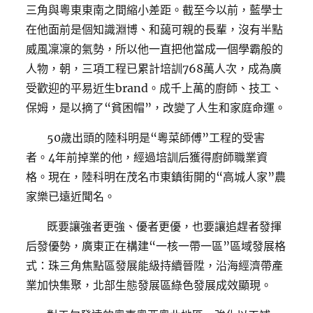
三角與粵東東南之間縮小差距。截至今以前，藍學士
在他面前是個知識淵博、和藹可親的長輩，沒有半點
威風凜凜的氣勢，所以他一直把他當成一個學霸般的
人物，朝，三項工程已累計培訓768萬人次，成為廣
受歡迎的平易近生brand。成千上萬的廚師、技工、
保姆，是以摘了“貧困帽”，改變了人生和家庭命運。
50歲出頭的陸科明是“粵菜師傅”工程的受害
者。4年前掉業的他，經過培訓后獲得廚師職業資
格。現在，陸科明在茂名市東鎮街開的“高城人家”農
家樂已遠近聞名。
既要讓強者更強、優者更優，也要讓追趕者發揮
后發優勢，廣東正在構建“一核一帶一區”區域發展格
式：珠三角焦點區發展能級持續晉陞，沿海經濟帶產
業加快集聚，北部生態發展區綠色發展成效顯現。