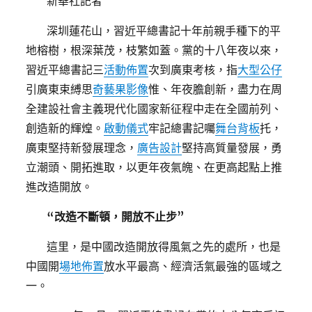
新華社記者
深圳蓮花山，習近平總書記十年前親手種下的平
地榕樹，根深葉茂，枝繁如蓋。黨的十八年夜以來，
習近平總書記三
活動佈置
次到廣東考核，指
大型公仔
引廣東束縛思
奇藝果影像
惟、年夜膽創新，盡力在周
全建設社會主義現代化國家新征程中走在全國前列、
創造新的輝煌。
啟動儀式
牢記總書記囑
舞台背板
托，
廣東堅持新發展理念，
廣告設計
堅持高質量發展，勇
立潮頭、開拓進取，以更年夜氣魄、在更高起點上推
進改造開放。
“改造不斷頓，開放不止步”
這里，是中國改造開放得風氣之先的處所，也是
中國開
場地佈置
放水平最高、經濟活氣最強的區域之
一。