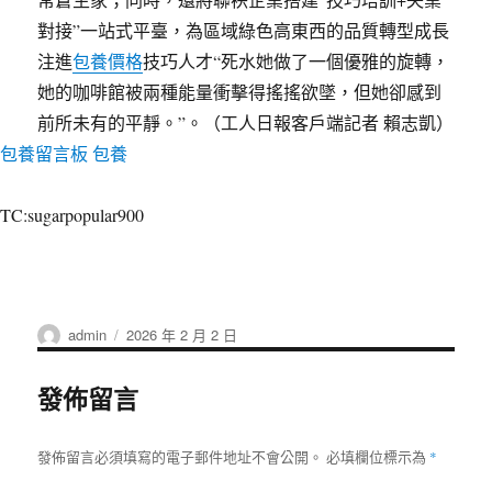
對接”一站式平臺，為區域綠色高東西的品質轉型成長
注進
包養價格
技巧人才“死水她做了一個優雅的旋轉，
她的咖啡館被兩種能量衝擊得搖搖欲墜，但她卻感到
前所未有的平靜。”。（工人日報客戶端記者 賴志凱）
包養留言板
包養
TC:sugarpopular900
作
發
admin
2026 年 2 月 2 日
者
佈
日
發佈留言
期:
發佈留言必須填寫的電子郵件地址不會公開。
必填欄位標示為
*