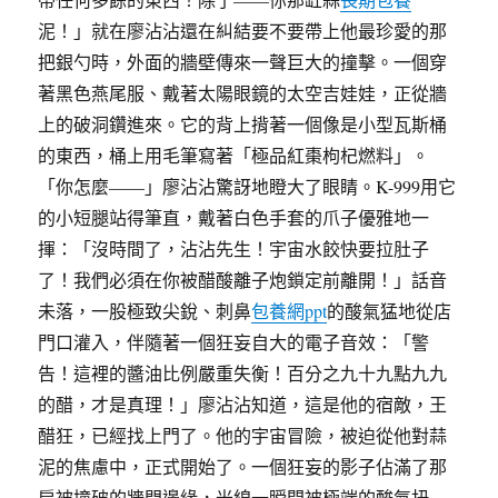
泥！」就在廖沾沾還在糾結要不要帶上他最珍愛的那
把銀勺時，外面的牆壁傳來一聲巨大的撞擊。一個穿
著黑色燕尾服、戴著太陽眼鏡的太空吉娃娃，正從牆
上的破洞鑽進來。它的背上揹著一個像是小型瓦斯桶
的東西，桶上用毛筆寫著「極品紅棗枸杞燃料」。
「你怎麼——」廖沾沾驚訝地瞪大了眼睛。K-999用它
的小短腿站得筆直，戴著白色手套的爪子優雅地一
揮：「沒時間了，沾沾先生！宇宙水餃快要拉肚子
了！我們必須在你被醋酸離子炮鎖定前離開！」話音
未落，一股極致尖銳、刺鼻
包養網ppt
的酸氣猛地從店
門口灌入，伴隨著一個狂妄自大的電子音效：「警
告！這裡的醬油比例嚴重失衡！百分之九十九點九九
的醋，才是真理！」廖沾沾知道，這是他的宿敵，王
醋狂，已經找上門了。他的宇宙冒險，被迫從他對蒜
泥的焦慮中，正式開始了。一個狂妄的影子佔滿了那
扇被撞破的牆門邊緣，光線一瞬間被極端的酸氣扭