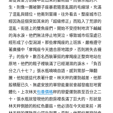
生，則像一團被獅子座暴君隨意亂踢的毛線球，充滿
了混亂與錯位。他衝到窗邊，往外看去。整座城市已
經因為這個突如其來的「超級修正」而陷入了荒謬的
混亂。街道上的雙魚座們，開始不受控制地流下鹹鹹
的海水淚，他們無法停止地哭泣，導致城市低窪處已
經形成了小型潟湖。那些摩羯座的上班族，嚴格遵守
著廣播中「摩羯座今天適合原地踏步，否則將失去襪
子」的指令。數百名西裝筆挺的摩羯座正整齊地站在
原地，他們的鞋子裡裝滿了已經潮濕的淚水。「負百
分之八十七？」張水瓶喃喃自語，感到胃部一陣翻
騰，他知道這代表著什麼。林天秤的運勢越差，他那
股積壓已久、無處安放的單戀能量就會越發瘋狂地實
體化。上次林天
包養價格
秤的戀愛運勢跌至百分之二
十，張水瓶就發現他的廚房裡長滿了巨大的、形狀是
林天秤側臉的粉紅色蘑菇。他必須在今天結束前，將
林天秤的運勢至少提升到零。否則，他那份單戀就會