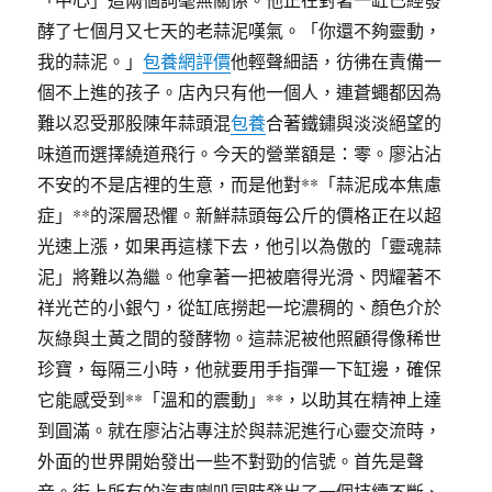
酵了七個月又七天的老蒜泥嘆氣。「你還不夠靈動，
我的蒜泥。」
包養網評價
他輕聲細語，彷彿在責備一
個不上進的孩子。店內只有他一個人，連蒼蠅都因為
難以忍受那股陳年蒜頭混
包養
合著鐵鏽與淡淡絕望的
味道而選擇繞道飛行。今天的營業額是：零。廖沾沾
不安的不是店裡的生意，而是他對**「蒜泥成本焦慮
症」**的深層恐懼。新鮮蒜頭每公斤的價格正在以超
光速上漲，如果再這樣下去，他引以為傲的「靈魂蒜
泥」將難以為繼。他拿著一把被磨得光滑、閃耀著不
祥光芒的小銀勺，從缸底撈起一坨濃稠的、顏色介於
灰綠與土黃之間的發酵物。這蒜泥被他照顧得像稀世
珍寶，每隔三小時，他就要用手指彈一下缸邊，確保
它能感受到**「溫和的震動」**，以助其在精神上達
到圓滿。就在廖沾沾專注於與蒜泥進行心靈交流時，
外面的世界開始發出一些不對勁的信號。首先是聲
音。街上所有的汽車喇叭同時發出了一個持續不斷、