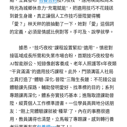
時光為城鄉休息力“充電賦能”，把適用技巧不花錢送
到蒼生身邊，真正讓個人工作技巧晉陞變得觸
「愛？」林天秤的臉抽動了一下，她對「愛」這個詞
的定義，必須是情感比例對等。手可及、說學就學。
據悉，“技巧夜校”課程設置緊扣“適用”，慎密對
接區域成長所需和失業市場合盼，首期技巧夜校發布
AI智能辦公、短錄像創客養成、老年人照護等8年夜類
“干貨滿滿”的適用技巧課程。此外，門頭溝區人社局
立異打造了“體驗-深化-晉陞”三階生長鏈：不花錢公益
體驗課先探路，輔助發明愛好、找準標的目的；系列
專題課再深化，體系夯實技巧基本；進階取證課助晉
陞，縱貫個人工作標準證書。一位學員高興地分送朋
友：“剛上完體驗課就被‘種草’了，內在的事務很適
用，教員講得也清楚，立馬報了專題課，感到轉行養
老行業更有底
包養網ppt
氣了！”