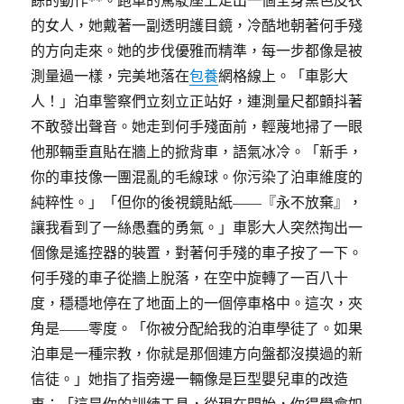
的女人，她戴著一副透明護目鏡，冷酷地朝著何手殘
的方向走來。她的步伐優雅而精準，每一步都像是被
測量過一樣，完美地落在
包養
網格線上。「車影大
人！」泊車警察們立刻立正站好，連測量尺都顫抖著
不敢發出聲音。她走到何手殘面前，輕蔑地掃了一眼
他那輛垂直貼在牆上的掀背車，語氣冰冷。「新手，
你的車技像一團混亂的毛線球。你污染了泊車維度的
純粹性。」「但你的後視鏡貼紙——『永不放棄』，
讓我看到了一絲愚蠢的勇氣。」車影大人突然掏出一
個像是遙控器的裝置，對著何手殘的車子按了一下。
何手殘的車子從牆上脫落，在空中旋轉了一百八十
度，穩穩地停在了地面上的一個停車格中。這次，夾
角是——零度。「你被分配給我的泊車學徒了。如果
泊車是一種宗教，你就是那個連方向盤都沒摸過的新
信徒。」她指了指旁邊一輛像是巨型嬰兒車的改造
車：「這是你的訓練工具，從現在開始，你得學會如