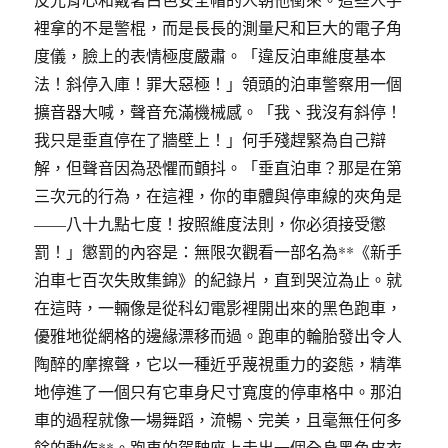
裡拿的不是警棍，而是長長的測量尺和巨大的電子角
度儀，臉上的表情極度嚴肅。「違反泊車維度基本
法！斜停入庫！罪大惡極！」領頭的泊車警察用一個
擴音器大喊，聲音充滿機械感。「我、我沒有斜停！
我只是垂直停在了牆壁上！」何手殘趕緊為自己辯
解，但聲音因為恐懼而顫抖。「垂直泊車？那是在第
三次元的行為，在這裡，你的車體與停車線的夾角是
——八十九點七度！按照維度法則，你必須接受懲
罰！」懲罰的內容是：無限次觀看一部名為**《新手
泊車七百次失敗集錦》的紀錄片，直到哭泣為止。就
在這時，一輛像是從科幻電影裡開出來的黑色跑車，
優雅地從網格的邊緣漂移而過。跑車的輪胎發出令人
陶醉的摩擦聲，它以一種近乎蔑視重力的姿態，精準
地停進了一個只有它車身尺寸寬度的停車格中。那泊
車的過程就像一場舞蹈，流暢、完美，且毫無任何多
餘的動作**。跑車的駕駛座上走出一個全身黑色皮衣