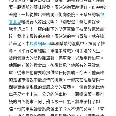
著一股濃郁的蔘味爆發。廖沾沾抱著蒜泥缸、K-999咬
著他，一起從撞出來的洞口衝向後院。王醋狂的醋
包
養意思
罐機器人發出尖叫：「別想逃！醬油黨餘孽！
我會追上你！」店內剩下的所有空盤子被醋酸氣波震
碎，發出了最後的哀鳴。廖沾沾的宇宙冒險，就在這
片蒜泥、中
包養網dcard
藥和醋酸的混亂中，拉開了帷
幕。《平行泊車維度：車位爭奪戰》何手殘的人生，
被兩個巨大的陰影籠罩著：停車費，以及平行泊車。
他那輛老舊的掀背車，彷彿繼承了他所有的駕駛焦
慮，從未在他需要時提供過任何幫助。今天，他面臨
的是城市傳說中最恐怖的挑戰，一條夾在理髮店與一
間專賣金屬雕像的畫廊之間的窄巷。一個看起來比他
車子尺寸小上三十公分的停車格，上面還灑著一層可
疑的白色粉末。何手殘深吸一口氣。將車子打了倒
檔。他的車載語音系統發出了令人不快的女聲：「警
告，後方障礙物距離：無限趨近於零。」「請考慮放