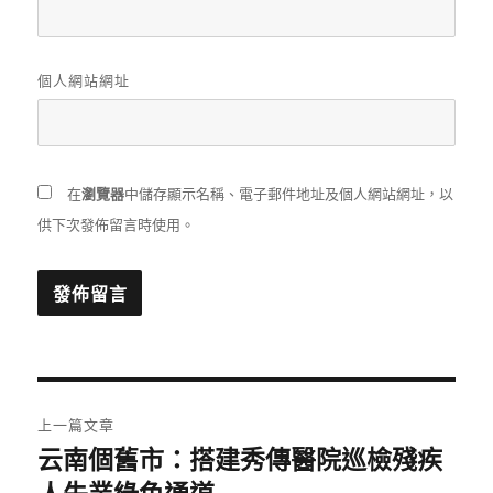
個人網站網址
瀏覽器
在
中儲存顯示名稱、電子郵件地址及個人網站網址，以
供下次發佈留言時使用。
文
上一篇文章
章
云南個舊市：搭建秀傳醫院巡檢殘疾
上
人失業綠色通道
一