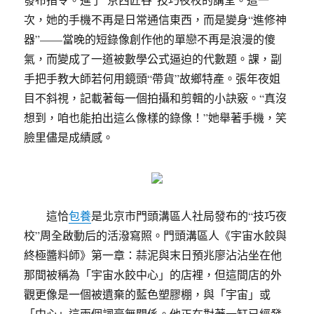
次，她的手機不再是日常通信東西，而是變身“進修神
器”——當晚的短錄像創作他的單戀不再是浪漫的傻
氣，而變成了一道被數學公式逼迫的代數題。課，副
手把手教大師若何用鏡頭“帶貨”故鄉特產。張年夜姐
目不斜視，記載著每一個拍攝和剪輯的小訣竅。“真沒
想到，咱也能拍出這么像樣的錄像！”她舉著手機，笑
臉里儘是成績感。
這恰
包養
是北京市門頭溝區人社局發布的“技巧夜
校”周全啟動后的活潑寫照。門頭溝區人《宇宙水餃與
終極醬料師》第一章：蒜泥與末日預兆廖沾沾坐在他
那間被稱為「宇宙水餃中心」的店裡，但這間店的外
觀更像是一個被遺棄的藍色塑膠棚，與「宇宙」或
「中心」這兩個詞毫無關係。他正在對著一缸已經發