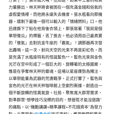
力量勝出，林天秤將會被困在一個充滿金錢和俗氣的
虛假愛情裡，而他將永遠失去機會。張水瓶看向那機
器，還剩下最後一個可以輸入的「情緒燃料」口。他
迅速撕下了貼在他背後衣領上，那張寫著「我就是個
單戀傻瓜」的標籤，丟了進去。他必須用自己最真實
的「傻氣」去對抗金牛座的「霸氣」！調節器再次發
出轟鳴，這一次，射向天空的光束不再是彩虹色，而
是充滿了水瓶座特有的怪誕藍色**。藍色光束與金色
光芒在空中形成了一個巨大的、旋轉著的太極圖案，
像是在爭奪林天秤的靈魂。這場以星座運勢為賭注、
以單戀能量為武器的荒唐戰爭，正式打響了。藍色與
金色的光芒在林天秤咖啡館上空劇烈衝撞，創造出一
個不斷旋轉的怪異氣旋。社局，聚焦寬大群眾需求，
對準群眾“想學技巧沒標的目的、想晉陞才能沒道路”
的痛點，以“機動講課+精準課程+不花錢資本”為發力
點，立異發布“
包養合約
技巧夜校”，應用晚間和周末