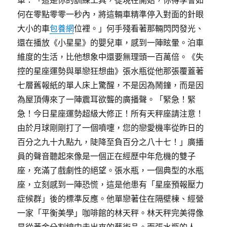
何在零點零零一秒內，將這輛車精準停入對面的針眼
大小的車
包養網
位裡。」何手殘看著那輛閃閃發光、
還在播放《小星星》的嬰兒車，感到一陣眩暈。泊車
維度的生活，比他想象中還要無理頭一百萬倍。《失
控的星座運勢與單戀狂想曲》張水瓶從他那張覆蓋著
七層舊報紙的單人床上驚醒，不是因為鬧鐘，而是因
為屋頂傳來了一陣震耳欲聾的廣播聲。「緊急！緊
急！今日星座運勢超級大修正！所有天秤座請注意！
由於月球剛剛打了一個噴嚏，您的戀愛機率從昨日的
百分之九十九點九，陡降至負百分之八十七！」廣播
員的聲音聽起來像是一個正在經歷中年危機的雙子
座，充滿了戲劇性的絕望。張水瓶，一個典型的水瓶
座，立刻感到一陣恐慌，這是他患有「星座預報壓力
症候群」後的標準反應。他單戀著住在隔壁棟、經營
一家「平衡美學」咖啡館的林天秤。林天秤完美得像
是從黃金分割線中走出來的藝術品。而張水瓶的人