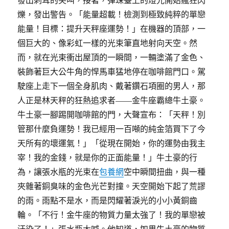
爍，發出警告。「能量超載！檢測到極致純粹的單戀
能量！目標：提升天秤座運勢！」在機器的頂部，一
個巨大的、像彩虹一樣的光束筆直地射向天空。然
而，就在光束衝出屋頂的一瞬間，一輛塗滿了金色、
裝飾著巨大公牛角的悍馬車猛地停在咖啡館門口。駕
駛座上走下一個全身肌肉、戴著鑽石項圈的男人，那
人正是林天秤的狂熱追求者——金牛座霸總牛土豪。
牛土豪一腳踢開咖啡館的門，大聲宣布：「天秤！別
管那什麼負運勢！我已經用一百噸的純金箔買下了今
天所有的壞運氣！」「從現在開始，你的運勢由我主
宰！我的金錢，就是你的正面能量！」牛土豪的行
為，讓張水瓶的光束在
包養網
空中瞬間扭曲，與一種
夾雜著銅臭味的金色光芒對撞。天空開始下起了荒謬
的雨。雨點不是水，而是閃耀著淚光的小小黃銅齒
輪。「不行！金牛座的物質力量太強了！我的單戀被
汙染了！」張水瓶大喊。他知道，如果牛土豪的物質