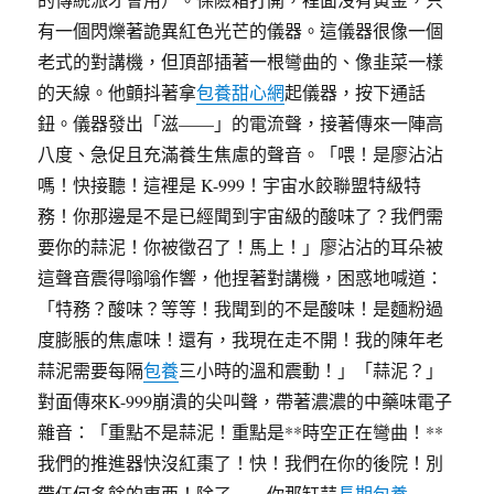
有一個閃爍著詭異紅色光芒的儀器。這儀器很像一個
老式的對講機，但頂部插著一根彎曲的、像韭菜一樣
的天線。他顫抖著拿
包養甜心網
起儀器，按下通話
鈕。儀器發出「滋——」的電流聲，接著傳來一陣高
八度、急促且充滿養生焦慮的聲音。「喂！是廖沾沾
嗎！快接聽！這裡是 K-999！宇宙水餃聯盟特級特
務！你那邊是不是已經聞到宇宙級的酸味了？我們需
要你的蒜泥！你被徵召了！馬上！」廖沾沾的耳朵被
這聲音震得嗡嗡作響，他捏著對講機，困惑地喊道：
「特務？酸味？等等！我聞到的不是酸味！是麵粉過
度膨脹的焦慮味！還有，我現在走不開！我的陳年老
蒜泥需要每隔
包養
三小時的溫和震動！」「蒜泥？」
對面傳來K-999崩潰的尖叫聲，帶著濃濃的中藥味電子
雜音：「重點不是蒜泥！重點是**時空正在彎曲！**
我們的推進器快沒紅棗了！快！我們在你的後院！別
帶任何多餘的東西！除了——你那缸蒜
長期包養