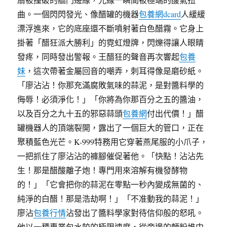
曲。一個閃閃發光、像醋罐的機器
包養網dcard
人緩緩
漂浮進來，它的底座還不斷噴射著白色醋霧。它身上
掛著「醋狂派大勝利」的霓虹燈牌，閃爍得讓人眼睛
發疼，同時發出警報。王醋狂的聲音再次響起
包養
妹
，這次帶著金屬回音的嘲弄，刺耳得像是磨砂紙。
「廖沾沾！你那充滿腐敗氣味的蒜泥，是對醬料學的
侮辱！必須淨化！」「你將為你那百分之五的醬油，
以及百分之九十五的邪惡蒜頭
包養網
付出代價！」醋
罐機器人的頂端裂開，露出了一個巨大的管口，正在
聚積藍色光芒。K-999特務用它穿著燕尾服的小爪子，
一把抓住了廖沾沾的褲腳催促著他。「快點！沾沾先
生！那是醋酸離子炮！專門用來溶解有機發酵物
的！」「它會把你的蒜泥在零點一秒內變成無菌的、
純淨的白醋！那是浩劫啊！」「不准動我的蒜泥！」
廖沾
包養行情
沾發出了醬料學家對待信仰般的怒吼。
他以一種專業包水餃的極限速度，從旁邊的麵粉堆中