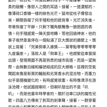
柔的碰觸，像戀人之間的耳語。接著，一道濃郁的、
像薄荷口香糖一樣的綠色光芒。猛地從柱子爆發出
來，瞬間吞噬了何手殘和他的掀背車。光芒消失後，
窄巷恢復了平靜，只剩下獨角獸雕像一臉困惑的表
情。何手殘感覺一陣天旋地轉，等他回過神來，他的
車子竟然垂直停在一個貼滿了巨大獎狀的牆壁上。獎
狀上寫著：「完美倒車入庫獎——第零點零零零零零
九度偏差。」落款人是「倒車王」。他趕緊從車窗探
出頭，發現周圍不再是熟悉的城市街道，而是一望無
際、由無數白線和編號組成的巨大網格。這裡的空氣
聞起來像是新買的輪胎和劣質香水的混合物，而重力
似乎是隨機變化的，有時感覺很重，有時像漂浮在游
泳池裡。他試圖按喇叭，但喇叭發出的不是「叭
叭」，而是他童年時學會的、關於泊車口訣的魔性兒
歌。四面八方傳來了刺耳的剎車聲，接著，一群穿著
反光背心和戴著白色安全帽的人朝他衝來。這些人手