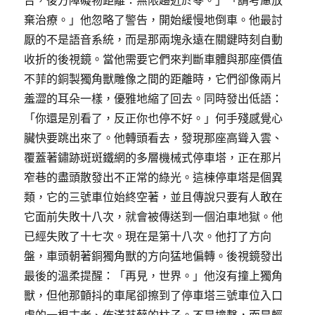
棄治療。」他忽略了警告，開始緩慢地倒車。他最討
厭的不是語音系統，而是那兩塊永遠在關鍵時刻自動
收折的後視鏡。當他需要它們來判斷車體與那座價值
不菲的銅製獨角獸雕像之間的距離時，它們卻像兩片
羞澀的耳朵一樣，優雅地縮了回去。同時發出低語：
「你還是別看了，反正你也停不好。」何手殘感覺心
臟快要跳出來了。他轉頭看去，發現那座高聳入雲、
覆蓋著鏽跡斑斑鐵網的多層機械式停車塔，正在那片
窄巷的盡頭散發出不正常的綠光。這棟停車塔是個異
類，它的三號車位始終空著，並且傳說只要有人敢在
它面前失敗十八次，就會被傳送到一個泊車地獄。他
已經失敗了十七次。現在是第十八次。他打了方向
盤，車頭朝著銅獨角獸的方向猛地偏轉。後視鏡發出
最後的溫柔提醒：「再見，世界。」他沒有撞上獨角
獸，但他那顫抖的車尾卻擦到了停車塔三號車位入口
處的一根古老、佈滿苔蘚的柱子。不是撞擊，而是輕