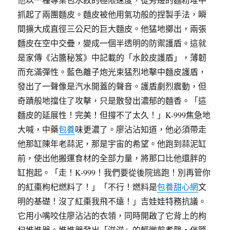
抓起了兩團麵皮。麵皮被他用氣功般的捏製手法，瞬
間擴大成直徑三公尺的巨大麵皮。他猛地擲出，兩張
麵皮在空中交疊，變成一個半透明的防禦護盾。這就
是家傳《沾醬秘笈》中記載的「水餃皮護盾」，薄韌
而充滿彈性。藍色離子炮光束猛烈地擊中麵皮護盾，
發出了一聲像是汽水開蓋的聲音。護盾劇烈震動，但
奇蹟般地擋住了攻擊，只是散發出濃郁的麵香。「這
麵皮的延展性！完美！但撐不了太久！」K-999焦急地
大喊，中藥
包養
味更濃了。廖沾沾知道，他必須帶走
他那缸陳年老蒜泥，那是宇宙的希望。他跑到蒜泥缸
前，使出他搬運食材的全部力量，將那口比他還胖的
缸抱起。「走！K-999！我們要從後院逃跑！別再管你
的紅棗枸杞燃料了！」「不行！燃料是
包養甜心網
文
明的基礎！沒了紅棗我飛不遠！」吉娃娃特務抗議。
它用小嘴咬住廖沾沾的衣領，同時開啟了它背上的枸
杞推進器。推進器發出「滋滋」的輕微煎煮聲，伴隨