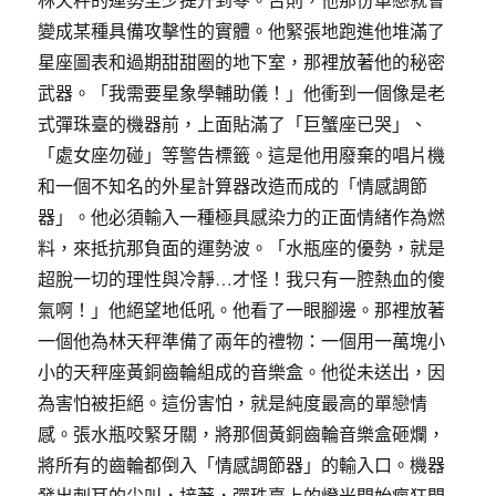
變成某種具備攻擊性的實體。他緊張地跑進他堆滿了
星座圖表和過期甜甜圈的地下室，那裡放著他的秘密
武器。「我需要星象學輔助儀！」他衝到一個像是老
式彈珠臺的機器前，上面貼滿了「巨蟹座已哭」、
「處女座勿碰」等警告標籤。這是他用廢棄的唱片機
和一個不知名的外星計算器改造而成的「情感調節
器」。他必須輸入一種極具感染力的正面情緒作為燃
料，來抵抗那負面的運勢波。「水瓶座的優勢，就是
超脫一切的理性與冷靜…才怪！我只有一腔熱血的傻
氣啊！」他絕望地低吼。他看了一眼腳邊。那裡放著
一個他為林天秤準備了兩年的禮物：一個用一萬塊小
小的天秤座黃銅齒輪組成的音樂盒。他從未送出，因
為害怕被拒絕。這份害怕，就是純度最高的單戀情
感。張水瓶咬緊牙關，將那個黃銅齒輪音樂盒砸爛，
將所有的齒輪都倒入「情感調節器」的輸入口。機器
發出刺耳的尖叫，接著，彈珠臺上的燈光開始瘋狂閃