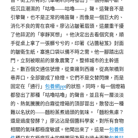
低沉且潮濕的「咕嚕——咕嚕——」聲。這聲音不是
引擎聲，也不是正常的鳴笛聲，而像是一個巨大的、
消化不良的胃在哀嚎。廖沾沾皺著眉頭，這嚴重干擾
了他蒜泥的「寧靜冥想」。他決定出去看個究竟，順
手從桌上拿了一張髒兮兮的，印著《沾醬秘笈》封面
的皺衛生紙，塞進口袋以備不時之需。他一腳踏出店
門，立刻被眼前的景象震驚了。整條城市的主幹道
上，數百個交通信號燈，從東邊到西邊，從高架橋到
巷弄口，全部變成了綠燈。它們不是交替閃爍，而是
固定在「通行」
包養網ppt
的狀態，同時，每一個燈箱
都發出了那種「咕嚕咕嚕」的聲音，並且有一層淡淡
的、熱氣騰騰的白霧從燈箱的頂部冒出，散發出一種
難以名狀的——麵粉蒸煮過頭的氣味。「麵粉焦慮？
還是過度發酵？」廖沾沾是個醬料學家，對所有食物
相關的氣味都極度敏感。他聞出來了，這是一
包養條
件
種只有在極度巨大的麵團因為壓力過大而散
包養站