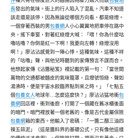
長
發出的氣味。街上的行人陷入了混亂。汽車不知道
該走還是該停，因為無論從哪個方向看，都是綠燈。
一個穿著西裝的男
包養網
人小心翼翼地把車停在路中
央，搖下車窗，對著紅綠燈大喊：「喂！你為什麼咕
嚕咕嚕？你倒是紅一下啊！我要向左轉！綠燈沒用
啊！」廖沾沾感覺到一陣心悸。這種氣味，這種不祥
的「咕嚕」聲，與他兒時聽到的家傳預言不謀而合。
他想起家傳《沾醬秘笈》裡記載的第一句：「當世間
萬物的交通都被麵皮的氣味籠罩，且燈號恒綠、聲如
湯沸時，便是宇宙水餃臨界點到來之時。」「七點五
個
包養女人
地球年…怎麼這麼快？」廖沾沾猛地衝
包
養網
回店裡，衝到後廚，打開了一個藏在舊冰櫃後面
的暗門。暗門裡放著一個老舊的、像是古代金屬保險
包養網
箱的東西。他輸入了密碼：「一醬二醋三油四
辣五蒜泥」（這是醬料界的基礎公式，只有像他這樣
的傳統派才會用）。保險箱打開，裡面沒有黃金，只