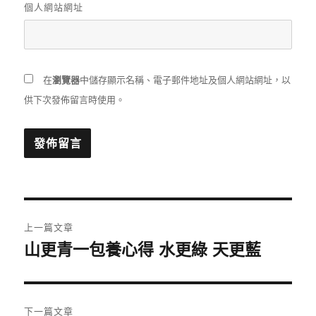
個人網站網址
在
瀏覽器
中儲存顯示名稱、電子郵件地址及個人網站網址，以
供下次發佈留言時使用。
文
上一篇文章
章
山更青一包養心得 水更綠 天更藍
上
一
導
篇
覽
文
下一篇文章