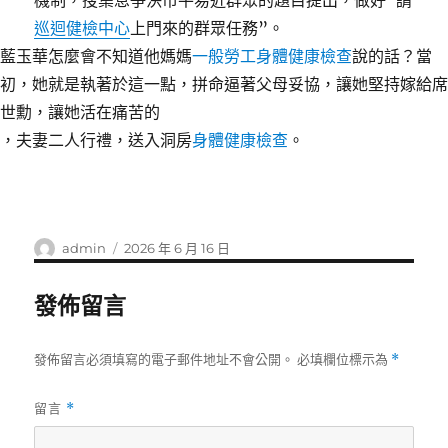
機制，搜集息爭決市平易近群眾的題目提出，做好“請
巡迴健檢中心
上門來的群眾任務”。
藍玉華怎麼會不知道他媽媽
一般勞工身體健康檢查
說的話？當
初，她就是執著於這一點，拼命逼著父母妥協，讓她堅持嫁給席
世勳，讓她活在痛苦的
，夫妻二人行禮，送入洞房
身體健康檢查
。
作
發
admin
2026 年 6 月 16 日
者
佈
日
發佈留言
期:
發佈留言必須填寫的電子郵件地址不會公開。
必填欄位標示為
*
留言
*