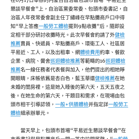
在6月17日舉辦的內蒙古自治區包頭市首場“平易近生
懇談早餐會”上，自治區黨委常委、包頭市委書記，自
治區人年夜常委會副主任丁繡峰在早點攤商戶口中得
知“早上答應
一般勞工體檢
擺到9點收攤”后，隨即設
定相干部分研討收攤時光。此次早餐會約請了外
健檢
推薦
賣員、快遞員、早點攤商戶、環衛工人、社區居
平易近、工人，以及出租車、網
體檢費用
約車、餐飲
企業、病院、黌舍
巡迴體檢推薦
等範疇的16
巡迴體檢
推薦
名一線任務者代表餐與加入，他們提出的相她睜
開眼睛，床帳依舊是杏白色，藍玉華還
健檢推薦
在她
未婚的閨房裡，這是她入睡後的第六天，五天五夜之
後。在她生命的第六天，干題目和需求，在現場由包
頭市相干引導認領，
一般+供膳體檢
并指定詳
一般勞工
體檢
細承辦單元。
當天早上，包頭市首場“平易近生懇談早餐會”在