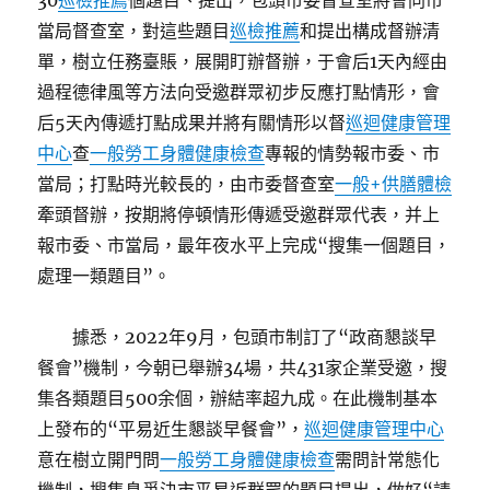
30
巡檢推薦
個題目、提出，包頭市委督查室將會同市
當局督查室，對這些題目
巡檢推薦
和提出構成督辦清
單，樹立任務臺賬，展開盯辦督辦，于會后1天內經由
過程德律風等方法向受邀群眾初步反應打點情形，會
后5天內傳遞打點成果并將有關情形以督
巡迴健康管理
中心
查
一般勞工身體健康檢查
專報的情勢報市委、市
當局；打點時光較長的，由市委督查室
一般+供膳體檢
牽頭督辦，按期將停頓情形傳遞受邀群眾代表，并上
報市委、市當局，最年夜水平上完成“搜集一個題目，
處理一類題目”。
據悉，2022年9月，包頭市制訂了“政商懇談早
餐會”機制，今朝已舉辦34場，共431家企業受邀，搜
集各類題目500余個，辦結率超九成。在此機制基本
上發布的“平易近生懇談早餐會”，
巡迴健康管理中心
意在樹立開門問
一般勞工身體健康檢查
需問計常態化