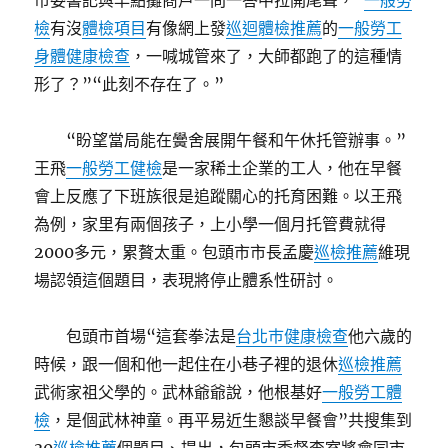
市委書記與早點攤商戶一問一答中拉開尾聲，“
一般勞
檢
有沒
體檢項目
有像網上發
巡迴體檢推薦
的
一般勞工
身體健康檢查
，一喊城管來了，大師都跑了的這種情
形了？”“此刻不存在了。”
“盼望當局能在黌舍展開午餐和午休托管辦事。”
王飛
一般勞工健檢
是一家稀土企業的工人，他在早餐
會上反應了下班族很是追蹤關心的托育困難。以王飛
為例，家里有兩個孩子，上小學一個月托管費就得
2000多元，累贅太重。包頭市市長孟慶
巡檢推薦
維現
場認領這個題目，表現將停止體系性研討。
包頭市首場“這套拳法是
台北巿健康檢查
他六歲的
時候，跟一個和他一起住在小巷子裡的退休
巡檢推薦
武術家祖父學的。武林爺爺說，他根基好
一般勞工體
檢
，是個武林神童。再平易近生懇談早餐會”共搜集到