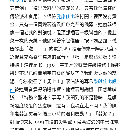
所設計
的東西。他輸入了密碼：「一醬二醋三油四辣
五蒜泥」（這是醬料界的基礎公式，只有像他這樣的
傳統派才會用）。保險
健康住宅
箱打開，裡面沒有黃
金，只有一個閃爍著詭異紅色光芒的儀器。這儀器很
像一個老式的對講機，但頂部插著一根彎曲的、像韭
菜一樣的天線。他顫抖著拿起儀器，按下通話鈕。儀
器發出「滋——」的電流聲，接著傳來一陣高八度、
急促且充滿養生焦慮的聲音。「喂！是廖沾沾嗎！快
接聽！這裡是 K-999！宇宙水餃聯盟特級特務！你那
邊是不是已經聞到宇宙級的酸味了？我們需要你的蒜
泥！你被徵召了！馬上！」廖沾沾的耳朵
樂齡住宅設
計
被這聲音震得嗡嗡作響，他捏著對講機，困惑地喊
道：「特務？酸味？等等！我聞到的不是酸味！是麵
粉過度膨脹的焦慮味！還有，我現在走不開！我的陳
年老蒜泥需要每隔三小時的溫和震動！」「蒜泥？」
對面傳來K-999崩潰的尖叫聲，帶著濃濃的中藥味電