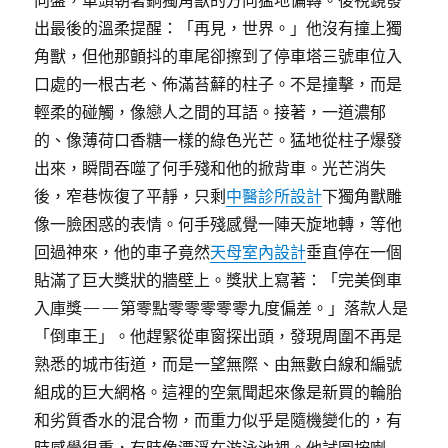
向盤，車頭朝著銅獨角獸的方向猛地偏轉。後視鏡發
出最後的溫柔提醒：「再見，世界。」他沒有撞上獨
角獸，但他那顫抖的車尾卻擦到了停車塔三號車位入
口處的一根古老、佈滿苔蘚的柱子。不是撞擊，而是
輕柔的碰觸，像戀人之間的耳語。接著，一道濃郁
的、像薄荷口香糖一樣的綠色光芒。猛地從柱子爆發
出來，瞬間吞噬了何手殘和他的掀背車。光芒消失
後，窄巷恢復了平靜，只剩
中醫診所設計
下獨角獸雕
像一臉困惑的表情。何手殘感覺一陣天旋地轉，等他
回過神來，他的車子竟然
天母室內設計
垂直停在一個
貼滿了巨大獎狀的牆壁上。獎狀上寫著：「完美倒車
入庫獎——第零點零零零零零九度偏差。」落款人是
「倒車王」。他趕緊從車窗探出頭，發現周圍不再是
熟悉的城市街道，而是一望無際、由無數白線和編號
組成的巨大網格。這裡的空氣聞起來像是新買的輪胎
和劣質香水的混合物，而重力似乎是隨機變化的，有