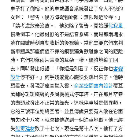
還灑著一層可疑的白色粉末。何手殘深吸一口氣。將
車子打了倒檔。他的車載語音系統發出了令人不快的
女聲：「警告，後方障礙物距離：無限趨近於零。」
「請考慮放棄治療。」他忽略了警告，開始緩
侘寂風
慢地倒車。他最討厭的不是語音系統，而是那兩塊永
遠在關鍵時刻自動收折的後視鏡。當他需要它們來判
斷車體與那座價值不菲的銅製獨角獸雕像之間的距離
時，它們卻像兩片羞澀的耳朵一樣，優雅地縮了回
去。同時發出低語：「你還是別看了，反正你也
客變
設計
停不好。」何手殘感覺心臟快要跳出來了。他轉
頭看去，發現那座高聳入雲、
商業空間室內設計
覆蓋
著鏽跡斑斑鐵網的多層機械式停車塔，正在那片窄巷
的盡頭散發出不正常的綠光。這棟停車塔是個異類，
它的三號車位始終空著，並且傳說只要有人敢在它面
前失敗十八次，就會被傳送到一個泊車地獄。他已經
失
無毒建材
敗了十七次。現在是第十八次。他打了方