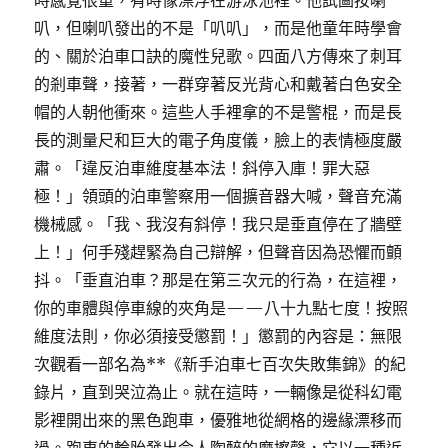
時感覺很重，有時像漂浮在游泳池裡。他試圖按喇
叭，但喇叭發出的不是「叭叭」，而是他童年時學會
的、關於泊車口訣的魔性兒歌。四面八方傳來了刺耳
的剎車聲，接著，一群穿著反光背心和戴著白色安全
帽的人朝他衝來。這些人手裡拿的不是警棍，而是長
長的測量尺和巨大的電子角度儀，臉上的表情極度嚴
肅。「違反泊車維度基本法！斜停入庫！罪大惡
極！」領頭的泊車警察用一個擴音器大喊，聲音充滿
機械感。「我、我沒有斜停！我只是垂直停在了牆壁
上！」何手殘趕緊為自己辯解，但聲音因為恐懼而顫
抖。「垂直泊車？那是在第三次元的行為，在這裡，
你的車體與停車線的夾角是——八十九點七度！按照
維度法則，你必須接受懲罰！」懲罰的內容是：無限
次觀看一部名為**《新手泊車七百次失敗集錦》的紀
錄片，直到哭泣為止。就在這時，一輛像是從科幻電
影裡開出來的黑色跑車，優雅地從網格的邊緣漂移而