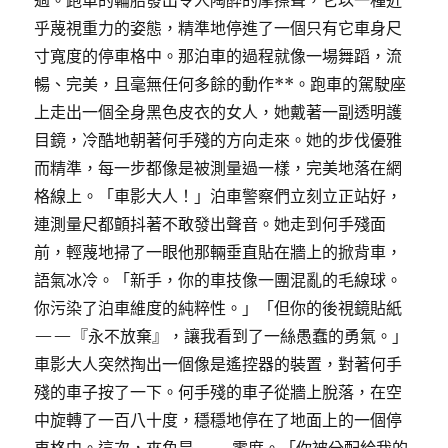
過。跑車的輪胎發出令人陶醉的摩擦聲，它以一種近
乎蔑視重力的姿態，精準地停進了一個只有它車身尺
寸寬度的停車格中。那泊車的過程就像一場舞蹈，流
暢、完美，且毫無任何多餘的動作**。跑車的駕駛座
上走出一個全身黑色皮衣的女人，她戴著一副透明護
目鏡，冷酷地朝著何手殘的方向走來。她的步伐優雅
而精準，每一步都像是被測量過一樣，完美地落在網
格線上。「車影大人！」泊車警察們立刻立正站好，
連測量尺都顫抖著不敢發出聲音。她走到何手殘面
前，輕蔑地掃了一眼他那輛垂直貼在牆上的掀背車，
語氣冰冷。「新手，你的車技像一團混亂的毛線球。
你污染了泊車維度的純粹性。」「但你的後視鏡貼紙
——『永不放棄』，讓我看到了一絲愚蠢的勇氣。」
車影大人突然掏出一個像是遙控器的裝置，對著何手
殘的車子按了一下。何手殘的車子從牆上脫落，在空
中旋轉了一百八十度，穩穩地停在了地面上的一個停