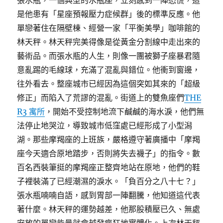
張水瓶，一個典型的水瓶座，立刻感到一陣恐慌，這
是他患有「星座預報壓力症候群」後的標準反應。他
單戀著住在隔壁棟、經營一家「平衡美學」咖啡館的
林天秤。林天秤完美得像是從黃金分割線中走出來的
藝術品。而張水瓶的人生，則像一團被獅子座暴君隨
意亂踢的毛線球，充滿了混亂與錯位。他衝到窗邊，
往外看去。整座城市已經因為這個突如其來的「超級
修正」而陷入了荒謬的混亂。街道上的雙魚座們
THE
R3 寓所
，開始不受控制地流下鹹鹹的海水淚，他們無
法停止地哭泣，導致城市低窪處已經形成了小型潟
湖。那些摩羯座的上班族，嚴格遵守著廣播中「摩羯
座今天適合原地踏步，否則將失去襪子」的指令。數
百名西裝筆挺的摩羯座正整齊地站在原地，他們的鞋
子裡裝滿了已經潮濕的淚水。「負百分之八十七？」
張水瓶喃喃自語，感到胃部一陣翻騰，他知道這代表
著什麼。林天秤的運勢越差，他那股積壓已久、無處