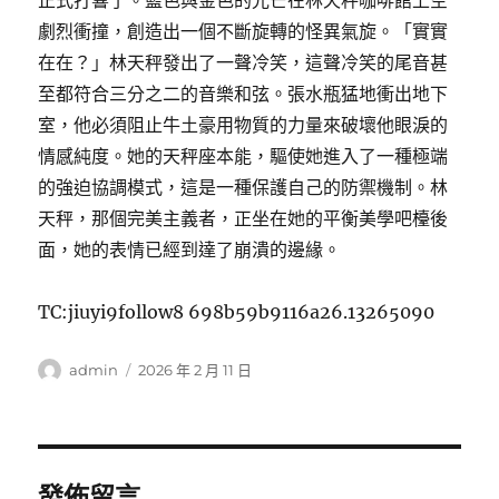
正式打響了。藍色與金色的光芒在林天秤咖啡館上空
劇烈衝撞，創造出一個不斷旋轉的怪異氣旋。「實實
在在？」林天秤發出了一聲冷笑，這聲冷笑的尾音甚
至都符合三分之二的音樂和弦。張水瓶猛地衝出地下
室，他必須阻止牛土豪用物質的力量來破壞他眼淚的
情感純度。她的天秤座本能，驅使她進入了一種極端
的強迫協調模式，這是一種保護自己的防禦機制。林
天秤，那個完美主義者，正坐在她的平衡美學吧檯後
面，她的表情已經到達了崩潰的邊緣。
TC:jiuyi9follow8 698b59b9116a26.13265090
作
發
admin
2026 年 2 月 11 日
者
佈
日
期:
發佈留言