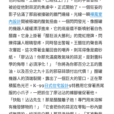
他的宿敵，王醋狂，已經找上門了。他的宇宙冒險，
被迫從他對蒜泥的焦慮中，正式開始了。一個狂妄的
影子佔滿了那扇被撞破的牆門邊緣，光線一瞬
禪風室
內設計
間被極端的酸氣扭曲。一個閃閃發光、像醋罐
的機器人緩緩漂浮進來，它的底座還不斷噴射著白色
醋霧。它身上掛著「醋狂派大勝利」的霓虹燈牌，閃
爍得讓人眼睛發疼，同時發出警報。王醋狂的聲音再
次響起，這次帶著金屬回音的嘲弄，刺耳得像是磨砂
紙。「廖沾沾！你那充滿腐敗氣味的蒜泥，是對醬料
學的侮辱！必須淨化！」「你將為你那百分之五的醬
油，以及百分之九十五的邪惡蒜頭付出代價！」醋罐
機器人的頂端裂開，露出了一個巨大的管口，正在聚
積藍色光芒。K-99
日式住宅設計
9特務用它穿著燕尾
服的小爪子，一把抓住了廖沾沾的褲腳催促著他。
「快點！沾沾先生！那是醋酸離子炮！專門用來溶解
有機發酵物的！」「它會把你的蒜泥在零點一秒內變