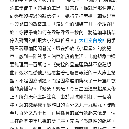
車格中。這次，夾角是——零度。「你被分配給我的
泊車學徒了。如果泊車是一種宗教，你就是那個連方
向盤都沒摸過的新信徒。」她指了指旁邊一輛像是巨
型嬰兒車的改造車：「這是你的訓練工具，從現在開
始，你得學會如何在零點零零一秒內，將這輛車精準
停入對面的針眼大小的車位裡。」
大直室內設計
何手
殘看著那輛閃閃發光、還在播放《小星星》的嬰兒
車，感到一陣眩暈。泊車維度的生活，比他想象中還
要無理頭一百萬倍。《失控的星座運勢與單戀狂想
曲》張水瓶從他那張覆蓋著七層舊報紙的單人床上驚
醒，不是因為鬧鐘，而是因為屋頂傳來了一陣震耳欲
聾的廣播聲。「緊急！緊急！今日星座運勢超級大修
正！所有天秤座請注意！由於月球剛剛打了一個噴
嚏，您的戀愛機率從昨日的百分之九十九點九，陡降
至負百分之八十七！」廣播員的聲音聽起來像是一個
正在經歷中年危機的雙子座，充滿了戲劇性的絕望。