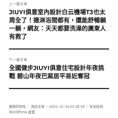
上一篇文章
章
JIUYI俱意室內設計白云機場T3也太
上
一
周全了！連淋浴間都有，還能舒暢躺
導
篇
一躺，網友：天天都要洗澡的廣東人
覽
文
有救了
章:
下一篇文章
全國健步JIUYI俱意住宅設計年夜挑
下
一
戰 碧山年夜巴窯居平易近奪冠
篇
文
章:
鏈條的怒吼
測試文章 – 2025-12-03 02:38:58
本站採用
WordPress 建置