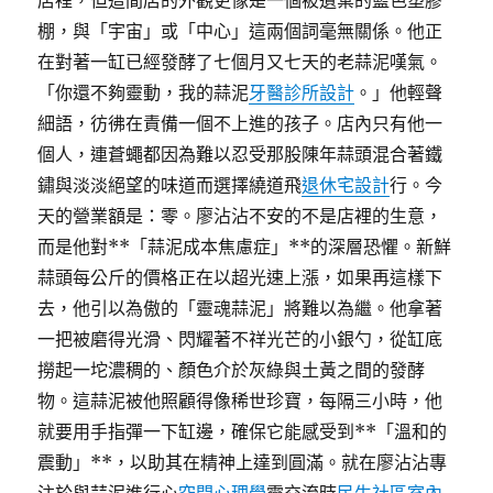
店裡，但這間店的外觀更像是一個被遺棄的藍色塑膠
棚，與「宇宙」或「中心」這兩個詞毫無關係。他正
在對著一缸已經發酵了七個月又七天的老蒜泥嘆氣。
「你還不夠靈動，我的蒜泥
牙醫診所設計
。」他輕聲
細語，彷彿在責備一個不上進的孩子。店內只有他一
個人，連蒼蠅都因為難以忍受那股陳年蒜頭混合著鐵
鏽與淡淡絕望的味道而選擇繞道飛
退休宅設計
行。今
天的營業額是：零。廖沾沾不安的不是店裡的生意，
而是他對**「蒜泥成本焦慮症」**的深層恐懼。新鮮
蒜頭每公斤的價格正在以超光速上漲，如果再這樣下
去，他引以為傲的「靈魂蒜泥」將難以為繼。他拿著
一把被磨得光滑、閃耀著不祥光芒的小銀勺，從缸底
撈起一坨濃稠的、顏色介於灰綠與土黃之間的發酵
物。這蒜泥被他照顧得像稀世珍寶，每隔三小時，他
就要用手指彈一下缸邊，確保它能感受到**「溫和的
震動」**，以助其在精神上達到圓滿。就在廖沾沾專