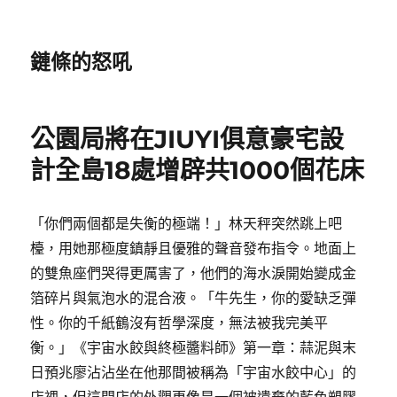
鏈條的怒吼
公園局將在JIUYI俱意豪宅設
計全島18處增辟共1000個花床
「你們兩個都是失衡的極端！」林天秤突然跳上吧
檯，用她那極度鎮靜且優雅的聲音發布指令。地面上
的雙魚座們哭得更厲害了，他們的海水淚開始變成金
箔碎片與氣泡水的混合液。「牛先生，你的愛缺乏彈
性。你的千紙鶴沒有哲學深度，無法被我完美平
衡。」《宇宙水餃與終極醬料師》第一章：蒜泥與末
日預兆廖沾沾坐在他那間被稱為「宇宙水餃中心」的