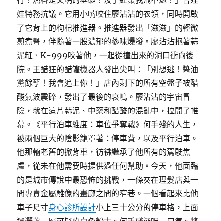
行！燃料是文明的基礎！沒了紅棗我飛不遠！」吉娃
娃特務抗議。它用小嘴咬住廖沾沾的衣領，同時開啟
了它背上的枸杞推進器。推進器發出「滋滋」的輕微
煎煮聲，伴隨著一股濃郁的蔘味爆發。廖沾沾抱著蒜
泥缸、K-999咬著他，一起從撞出來的洞口衝向後
院。王醋狂的醋罐機器人發出尖叫：「別想逃！醬油
黨餘孽！我會追上你！」店內剩下的所有空盤子被醋
酸氣波震碎，發出了最後的哀鳴。廖沾沾的宇宙冒
險，就在這片蒜泥、中藥和醋酸的混亂中，拉開了帷
幕。《平行泊車維度：車位爭奪戰》何手殘的人生，
被兩個巨大的陰影籠罩著：停車費，以及平行泊車。
他那輛老舊的掀背車，彷彿繼承了他所有的駕駛焦
慮，從未在他需要時提供過任何幫助。今天，他面臨
的是城市傳說中最恐怖的挑戰，一條夾在理髮店與一
間專賣金屬雕像的畫廊之間的窄巷。一個看起來比他
車子尺寸
身心診所設計
小上三十公分的停車格，上面