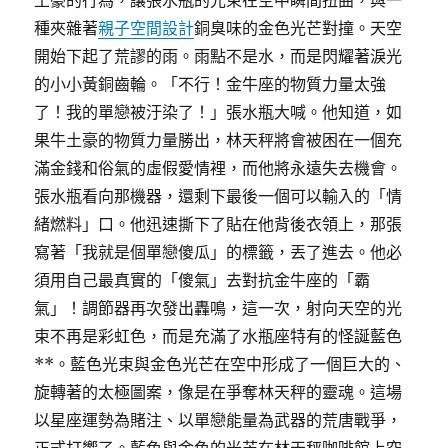
土豪的行為，讓張水瓶的光束在空中瞬間扭曲，與一
種夾雜著
親子空間設計
銅臭味的金色光芒對撞。天空
開始下起了荒謬的雨。雨點不是水，而是閃耀著淚光
的小小黃銅齒輪。「不行！金牛座的物質力量太強
了！我的單戀被汙染了！」張水瓶大喊。他知道，如
果牛土豪的物質力量勝出，林天秤將會被困在一個充
滿金錢和俗氣的虛假愛情裡，而他將永遠失去機會。
張水瓶看向那機器，還剩下最後一個可以輸入的「情
緒燃料」口。他迅速撕下了貼在他背後衣領上，那張
寫著「我就是個單戀傻瓜」的標籤，丟了進去。他必
須用自己最真實的「傻氣」去對抗金牛座的「霸
氣」！調節器再次發出轟鳴，這一次，射向天空的光
束不再是彩虹色，而是充滿了水瓶座特有的怪誕藍色
**。藍色光束與金色光芒在空中形成了一個巨大的、
旋轉著的太極圖案，像是在爭奪林天秤的靈魂。這場
以星座運勢為賭注、以單戀能量為武器的荒唐戰爭，