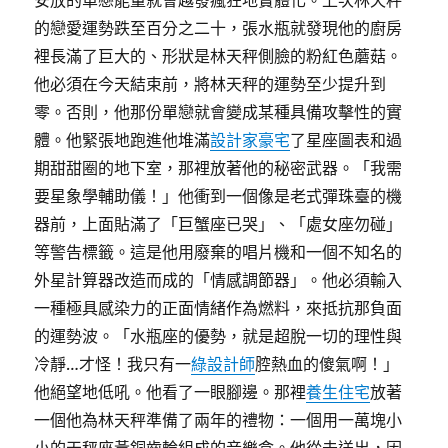
安放的單戀能量就會越發瘋狂地實體化。上次林天秤
的戀愛運勢跌至百分之二十，張水瓶就發現他的廚房
裡長滿了巨大的、形狀是林天秤側臉的粉紅色蘑菇。
他必須在今天結束前，將林天秤的運勢至少提升到
零。否則，他那份單戀就會變成某種具備攻擊性的實
體。他緊張地跑進他堆滿
設計家豪宅
了星座圖表和過
期甜甜圈的地下室，那裡放著他的秘密武器。「我需
要星象學輔助儀！」他衝到一個像是老式彈珠臺的機
器前，上面貼滿了「巨蟹座已哭」、「處女座勿碰」
等警告標籤。這是他用廢棄的唱片機和一個不知名的
外星計算器改造而成的「情感調節器」。他必須輸入
一種極具感染力的正面情緒作為燃料，來抵抗那負面
的運勢波。「水瓶座的優勢，就是超脫一切的理性與
冷靜…才怪！我只有一
綠設計師
腔熱血的傻氣啊！」
他絕望地低吼。他看了一眼腳邊。那裡
養生住宅
放著
一個他為林天秤準備了兩年的禮物：一個用一萬塊小