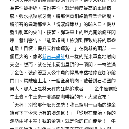
小的天秤座黃銅齒輪組成的音樂盒。他從未送出，因
為害怕被拒絕。這份害怕，就是純度最高的單戀情
感。張水瓶咬緊牙關，將那個黃銅齒輪音樂盒砸爛，
將所有的齒輪都倒入「情感調節器」的輸入口。機器
發出刺耳的尖叫，接著，彈珠臺上的燈光開始瘋狂閃
爍，發出警告。「能量超載！檢測到極致純粹的單戀
能量！目標：提升天秤座運勢！」在機器的頂部，一
個巨大的、像彩
新古典設計
虹一樣的光束筆直地射向
天空。然而，就在光束衝出屋頂的一瞬間，一輛塗滿
了金色、裝飾著巨大公牛角的悍馬車猛地停在咖啡館
門口。駕駛座上走下一個全身肌肉、戴著鑽石項圈的
男人，那人正是林天秤的狂熱追求者——金牛座霸總
牛土豪。牛土豪一腳踢開咖啡館的門，大聲宣布：
「天秤！別管那什麼負運勢！我已經用一百噸的純金
箔買下了今天所有的壞運氣！」「從現在開始，你的
運勢由我主宰！我的金錢，就是你的正面能量！」牛