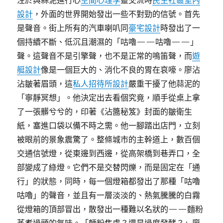
注於與蒜泥進行心
空間心理學
靈交流時
民生社區室內
設計
，外面的世界開始發出一些不對勁的信號。首先
是聲音。街上所有的汽車喇叭同
豪宅設計
時發出了一
個持續不斷、低沉且潮濕的「咕嚕——咕嚕——」
聲。這聲音不是引擎聲，也不是正常的鳴笛聲，而
遊
艇設計
像是一個巨大的、消化不良的胃在哀嚎。廖沾
沾皺著眉頭，這
私人招待所設計
嚴重干擾了他蒜泥的
「寧靜冥想」。他決定出去看個究竟，順手從桌上拿
了一張髒兮兮的，印著《沾醬秘笈》封面的皺衛生
紙，塞進口袋以備不時之需。他一腳踏出店門，立刻
被眼前的景象震驚了。整條城市的主幹道上，數百個
交通信號燈，從東邊到西邊，從高架橋到巷弄口，全
部變成了綠燈。它們不是交替閃爍，而是固定在「通
行」的狀態，同時，每一個燈箱都發出了那種「咕嚕
咕嚕」的聲音，並且有一層淡淡的、熱氣騰騰的白霧
從燈箱的頂部冒出，散發出一種難以名狀的——麵粉