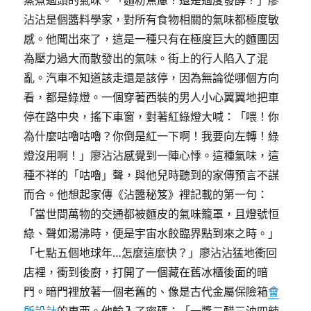
蒸煮過頭的氣味。「麵粉焦慮？還是過度發酵？」廖
沾沾是個醬料學家，對所有食物相關的氣味都極度敏
感。他聞出來了，這是一種只有在極度巨大的麵團因
為壓力過大而散發出的氣味。街上的行人陷入了混
亂。汽車不知道該走還是該停，因為無論從哪個方向
看，都是綠燈。一個穿著西裝的男人小心翼翼地把車
停在路中央，搖下車窗，對著紅綠燈大喊：「喂！你
為什麼咕嚕咕嚕？你倒是紅一下啊！我要向左轉！綠
燈沒用啊！」廖沾沾感覺到一陣心悸。這種氣味，這
種不祥的「咕嚕」聲，與他兒時聽到的家傳預言不謀
而合。他想起家傳《沾醬秘笈》裡記載的第一句：
「當世間萬物的交通都被麵皮的氣味籠罩，且燈號恒
綠、聲如湯沸時，便是宇宙水餃臨界點到來之時。」
「七點五個地球年…怎麼這麼快？」廖沾沾猛地衝回
店裡，衝到後廚，打開了一個藏在舊冰櫃後面的暗
門。暗門裡放著一個老舊的、像是古代金屬保險箱
會