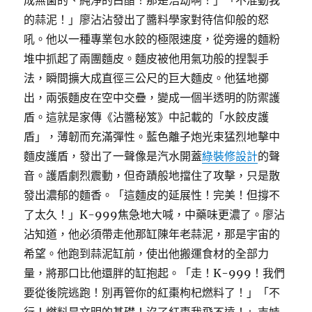
成無菌的、純淨的白醋！那是浩劫啊！」「不准動我
的蒜泥！」廖沾沾發出了醬料學家對待信仰般的怒
吼。他以一種專業包水餃的極限速度，從旁邊的麵粉
堆中抓起了兩團麵皮。麵皮被他用氣功般的捏製手
法，瞬間擴大成直徑三公尺的巨大麵皮。他猛地擲
出，兩張麵皮在空中交疊，變成一個半透明的防禦護
盾。這就是家傳《沾醬秘笈》中記載的「水餃皮護
盾」，薄韌而充滿彈性。藍色離子炮光束猛烈地擊中
麵皮護盾，發出了一聲像是汽水開蓋
綠裝修設計
的聲
音。護盾劇烈震動，但奇蹟般地擋住了攻擊，只是散
發出濃郁的麵香。「這麵皮的延展性！完美！但撐不
了太久！」K-999焦急地大喊，中藥味更濃了。廖沾
沾知道，他必須帶走他那缸陳年老蒜泥，那是宇宙的
希望。他跑到蒜泥缸前，使出他搬運食材的全部力
量，將那口比他還胖的缸抱起。「走！K-999！我們
要從後院逃跑！別再管你的紅棗枸杞燃料了！」「不