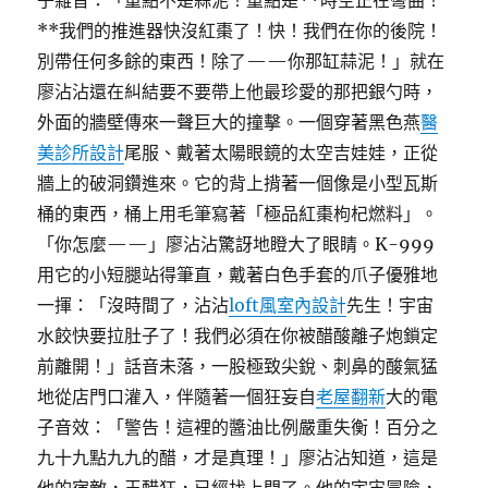
子雜音：「重點不是蒜泥！重點是**時空正在彎曲！
**我們的推進器快沒紅棗了！快！我們在你的後院！
別帶任何多餘的東西！除了——你那缸蒜泥！」就在
廖沾沾還在糾結要不要帶上他最珍愛的那把銀勺時，
外面的牆壁傳來一聲巨大的撞擊。一個穿著黑色燕
醫
美診所設計
尾服、戴著太陽眼鏡的太空吉娃娃，正從
牆上的破洞鑽進來。它的背上揹著一個像是小型瓦斯
桶的東西，桶上用毛筆寫著「極品紅棗枸杞燃料」。
「你怎麼——」廖沾沾驚訝地瞪大了眼睛。K-999
用它的小短腿站得筆直，戴著白色手套的爪子優雅地
一揮：「沒時間了，沾沾
loft風室內設計
先生！宇宙
水餃快要拉肚子了！我們必須在你被醋酸離子炮鎖定
前離開！」話音未落，一股極致尖銳、刺鼻的酸氣猛
地從店門口灌入，伴隨著一個狂妄自
老屋翻新
大的電
子音效：「警告！這裡的醬油比例嚴重失衡！百分之
九十九點九九的醋，才是真理！」廖沾沾知道，這是