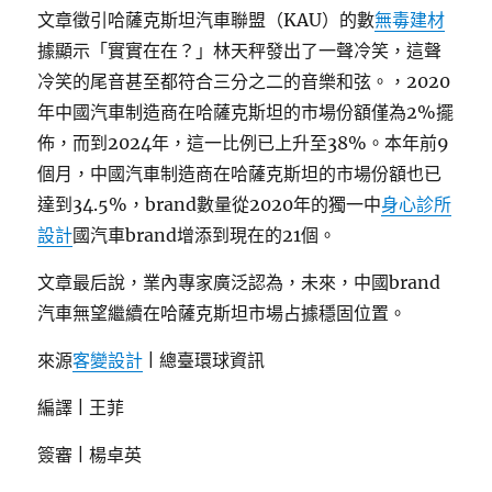
文章徵引哈薩克斯坦汽車聯盟（KAU）的數
無毒建材
據顯示「實實在在？」林天秤發出了一聲冷笑，這聲
冷笑的尾音甚至都符合三分之二的音樂和弦。，2020
年中國汽車制造商在哈薩克斯坦的市場份額僅為2%擺
佈，而到2024年，這一比例已上升至38%。本年前9
個月，中國汽車制造商在哈薩克斯坦的市場份額也已
達到34.5%，brand數量從2020年的獨一中
身心診所
設計
國汽車brand增添到現在的21個。
文章最后說，業內專家廣泛認為，未來，中國brand
汽車無望繼續在哈薩克斯坦市場占據穩固位置。
來源
客變設計
| 總臺環球資訊
編譯 | 王菲
簽審 | 楊卓英