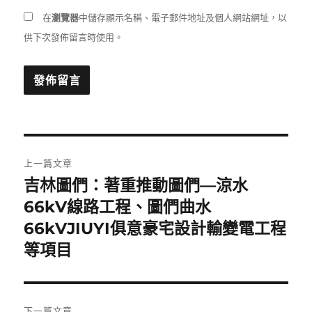
在
瀏覽器
中儲存顯示名稱、電子郵件地址及個人網站網址，以
供下次發佈留言時使用。
文
上一篇文章
章
吉林圖們：著重推動圖們—涼水
上
一
66kV線路工程、圖們曲水
導
篇
66kVJIUYI俱意豪宅設計輸變電工程
覽
文
等項目
章:
下一篇文章