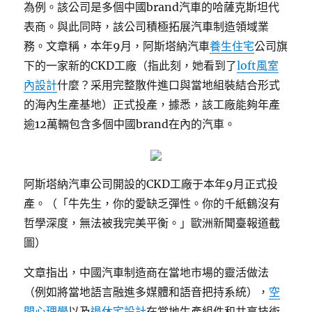
為例。該公司是多個中國brand汽車的哈薩克斯坦代
表商。與此同時，該公司積極拓展汽車制造領域業
務。文章稱，本年9月，阿斯塔納汽車
養生住宅
公司旗
下的一家新的CKD工廠（指此刻，她看到了
loft風室
內設計
什麼？采用完整散件進口與當地組裝結合形式
的海內生產基地）正式投產，據悉，該工廠能夠年產
逾12萬輛包含多個中國brand在內的汽車。
阿斯塔納汽車公司開設的CKD工廠于本年9月正式投
產。（「牛先生，你的愛缺乏彈性。你的千紙鶴沒有
哲學深度，無法被我完美平衡。」歐洲新聞臺報道截
圖）
文章指出，中國汽車制造商在當地市場的靈活做法
（例如將當地語言融進多媒體和語音把持系統），
空
間心理學
以及
退休宅設計
在當地生產組件和共享技術