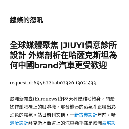
鏈條的怒吼
全球媒體聚焦 |JIUYI俱意診所
設計 外媒剖析在哈薩克斯坦為
何中國brand汽車更受歡迎
requestId:695622bab02326.13021433.
歐洲新聞臺(Euronews)網林天秤優雅地轉身，開始
操作她吧檯上的咖啡機，那台機器的蒸氣孔正噴出彩
虹色的霧氣。站日前刊文稱，十
新古典設計
年前，哈
遊艇設計
薩克斯坦街道上的汽車幾乎都是歐洲
豪宅設