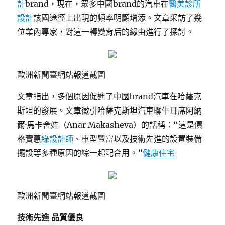
計
brand，現在，眾多中國brand的汽車在
醫美診所
設計
該國途徑上出現的頻率明顯增添。文章采訪了幾
位業內專家，對這一轉變背后的緣由進行了探討。
歐洲新聞臺網站報道截圖
文章指出，多個原因促進了中國brand汽車在哈薩克
斯坦的發展。文章徵引哈薩克斯坦汽車聯牛耳席阿納
爾·馬卡舍娃（Anar Makasheva）的話稱：“這是價
格實惠
綠設計師
、車型豐富以及技術先進的設置裝備
擺設等多種原因的綜一起配合用。”
健康住宅
歐洲新聞臺網站報道截圖
技術先進 品質優良