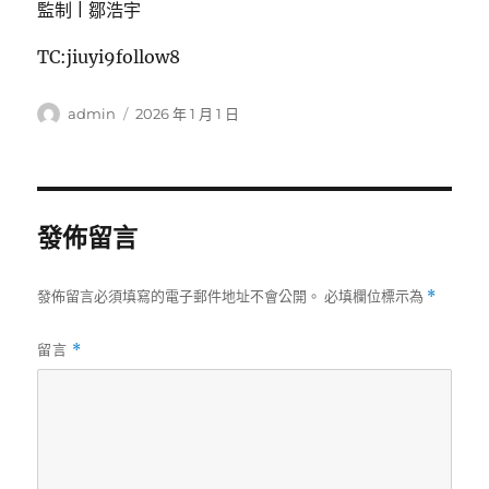
監制 | 鄒浩宇
TC:jiuyi9follow8
作
發
admin
2026 年 1 月 1 日
者
佈
日
期:
發佈留言
發佈留言必須填寫的電子郵件地址不會公開。
必填欄位標示為
*
留言
*