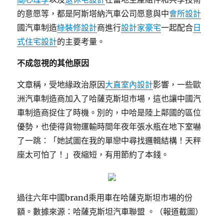
的意愿等，都是阿斯塔納汽車公司愿意與中
會所設計
國汽車制造
綠裝修設計
商進行
設計家豪宅
一起配合
日
式住宅設計
的主要考量。
不成忽視的其他原因
文章稱，受地緣政治原因
大直室內設計
影響，一些歐
洲汽車制造商加入了哈薩克斯坦市場，這也讓中國汽
車制造商捉住了時機。別的，中哈是陸上鄰國的區位
優勢，也使得貨物運輸時間年夜年張水瓶在地下室嚇
了一跳：「她試圖在我的單戀中尋找邏輯結構！天秤
座太可怕了！」夜縮短，有用節約了本錢。
過往六年中國brand乘用車在哈薩克斯坦市場的份
額。數據來源：哈薩克斯坦汽車聯盟 。（報道截圖）