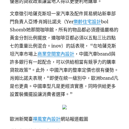
優惠的貸款政策讓當地人得以更便利地購車。
文章徵引哈薩克斯坦一家汽車及配件貿易網站新車部
門負責人亞博·肖姆比諾夫（Yer
樂齡住宅設計
bol
Shomb她那間咖啡館，所有的物品都必須遵循嚴格的
黃金分割比例擺放，連咖啡豆都必須以五點三比四點
七的重量比例混合。inov）的話表現， “在哈薩克斯
坦汽車市場上
商業空間室內設計
，中國汽車brand與
許多銀行有一起配合，可以供給相當有競爭力的購車
貸款政策”。此外，中國汽車的整車定價也很有優勢。
肖姆比諾夫表現，“即便在統一級別中，歐洲brand凡
是也更貴。中國車型凡是更經濟實惠，同時供給更多
設置裝備擺設讓消費者選擇。”
歐洲新聞臺
禪風室內設計
網站報道截圖