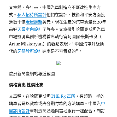
文章稱，多年來，中國汽車制造商不斷改進生產方
式。
私人招待所設計
他們在設計、技術和平安方面投
進數十億
老屋翻新
美元，現在生產的汽車質量比20年
前好
天母室內設計
了許多。文章徵引哈薩克斯坦汽車
市場監測與剖析機構首席執行官阿圖爾·米斯卡良（
Artur Miskaryan）的觀點表現，“中國汽車升級換
代的
牙醫診所設計
速率是不容置疑的”。
歐洲新聞臺網站報道截圖
價格實惠 性價比高
文章稱，在哈薩克斯坦
THE R3 寓所
，有超過一半的
購車者是以貸款或許分期付款的方法購車。中國汽
中
醫診所設計
車制造商通過與當地銀行一起配合，制訂