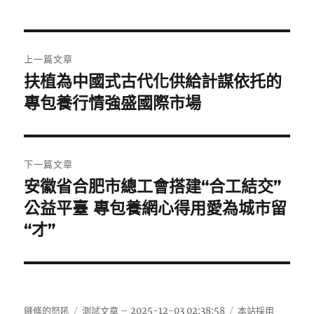
文
上一篇文章
章
扶植為中國式古代化供給計謀依托的
上
一
專包養行情強盛國際市場
導
篇
覽
文
章:
下一篇文章
安徽省合肥市總工會搭建“合工結交”
下
一
公益平臺 專包養網心得用愛為城市留
篇
“才”
文
章:
鏈條的怒吼
測試文章 – 2025-12-03 02:38:58
本站採用