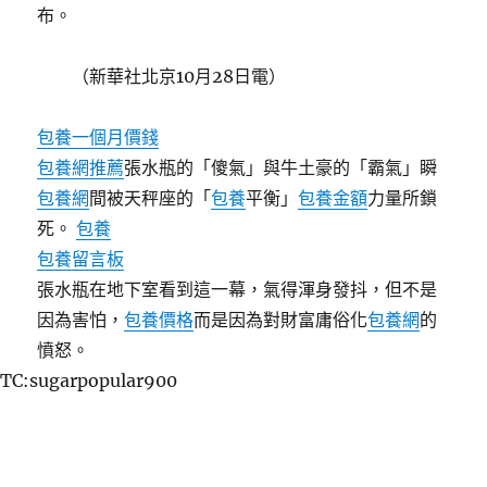
布。
（
新華社北京10月28日電
）
包養一個月價錢
包養網推薦
張水瓶的「傻氣」與牛土豪的「霸氣」瞬
包養網
間被天秤座的「
包養
平衡」
包養金額
力量所鎖
死。
包養
包養留言板
張水瓶在地下室看到這一幕，氣得渾身發抖，但不是
因為害怕，
包養價格
而是因為對財富庸俗化
包養網
的
憤怒。
TC:sugarpopular900