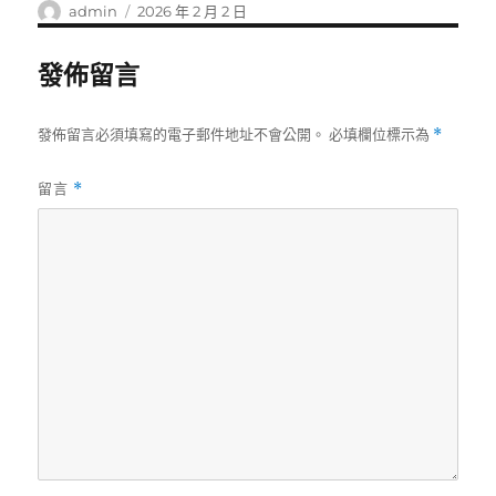
作
發
admin
2026 年 2 月 2 日
者
佈
日
發佈留言
期:
發佈留言必須填寫的電子郵件地址不會公開。
必填欄位標示為
*
留言
*