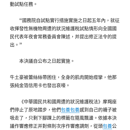
動試點任務。
“國務院自試點實行措施實施之日起五年內，就征
收揮發性無機物周遭的狀況維護稅試點情形向全國國
民代表年夜會常務委員會陳述，并提出修正法令的提
出。”
本決議自公布之日起實施。
牛土豪被蕾絲絲帶困住，全身的肌肉開始痙攣，他那
張純金箔信用卡也發出哀嚎。
《中華國民共和國周遭的狀況維護稅法》摩羯座
們停止了原地踏步，他們
包養
包養
感到自己的襪子被
吸走了，只剩下腳踝上的標籤在隨風飄盪。依據本決
議作響應修正并對條則次序作響應調劑，從頭
包養
公