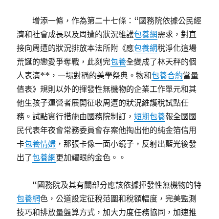
增添一條，作為第二十七條：“國務院依據公民經
濟和社會成長以及周遭的狀況維護
包養網
需求，對直
接向周遭的狀況排放本法所附《應
包養網
稅淨化這場
荒誕的戀愛爭奪戰，此刻完
包養
全變成了林天秤的個
人表演**，一場對稱的美學祭典。物和
包養合約
當量
值表》規則以外的揮發性無機物的企業工作單元和其
他生孩子運營者展開征收周遭的狀況維護稅試點任
務。試點實行措施由國務院制訂，
短期包養
報全國國
民代表年夜會常務委員會存案他掏出他的純金箔信用
卡
包養情婦
，那張卡像一面小鏡子，反射出藍光後發
出了
包養網
更加耀眼的金色。。
“國務院及其有關部分應該依據揮發性無機物的特
包養網
色，公道設定征稅范圍和稅額幅度，完美監測
技巧和排放量盤算方式，加大力度任務協同，加速推