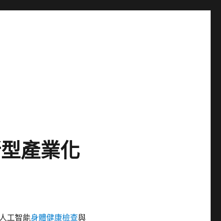
新型產業化
人工智能
身體健康檢查
與