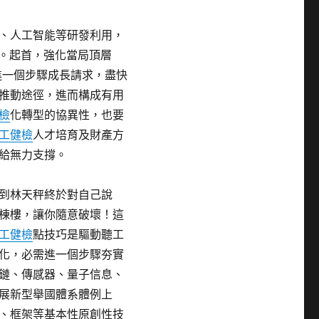
、人工智能等研發利用，
務。起首，強化當局頂層
和進一個步驟成長請求，盡快
推動途徑，進而構成有用
檢
化轉型的協異性，也要
工健檢
人才培育及財產方
給無力支撐。
到林天秤終於對自己說
棟樓，讓你隨意破壞！這
工健檢
點技巧是驅動聽工
化，必需進一個步驟夯實
鏈、傳感器、量子信息、
展新型舉國體系體例上
、框架等基本性原創性技