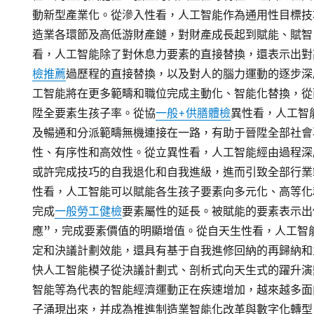
動新型產業化。從滲入性看，人工智能作為通用性目標技
造業各環節及高低游財產鏈，對財產成長起到賦能、賦智
看，人工智能除了對休息力要素的直接替換，還表示出對
檢推薦
過歷程的直接替換，以及對人的腦力運動的逐步深
工智能將在更多範疇和職位完成主動化、智能化替換，從
陞全要素生孩子率。從協
一般+供膳體檢
異性看，人工智
及暢通和分派範疇無機連接在一路，有助于晉陞全部社會
性、有序性和高效性。從立異性看，人工智能經由過程深
或許完成技巧的自我退化和自我進級，進而引致全部行業
性看，人工智能可以賦能各生孩子要素向多元化、高等化
完成
一般勞工健檢
要素屬性的延長。被賦能的要素表示出
應”，完成要素價值的明顯增值。從自天生性看，人工智
定和決議計劃效能，還具有基于自我進修回納的再歸納和
快人工智能模子從決議計劃式、剖析式向天生式的躍升演
智能等為代表的智能經濟運動正在疾速增加，越來越多面
子涌現出來，并成為推進制造業智能化改革與數字化轉型