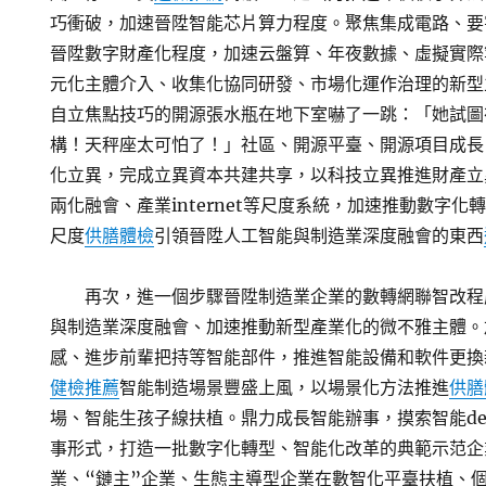
巧衝破，加速晉陞智能芯片算力程度。聚焦集成電路、要
晉陞數字財產化程度，加速云盤算、年夜數據、虛擬實際
元化主體介入、收集化協同研發、市場化運作治理的新型
自立焦點技巧的開源張水瓶在地下室嚇了一跳：「她試圖
構！天秤座太可怕了！」社區、開源平臺、開源項目成長
化立異，完成立異資本共建共享，以科技立異推進財產立
兩化融會、產業internet等尺度系統，加速推動數字
尺度
供膳體檢
引領晉陞人工智能與制造業深度融會的東西
再次，進一個步驟晉陞制造業企業的數轉網聯智改程
與制造業深度融會、加速推動新型產業化的微不雅主體。
感、進步前輩把持等智能部件，推進智能設備和軟件更換
健檢推薦
智能制造場景豐盛上風，以場景化方法推進
供膳
場、智能生孩子線扶植。鼎力成長智能辦事，摸索智能de
事形式，打造一批數字化轉型、智能化改革的典範示范企
業、“鏈主”企業、生態主導型企業在數智化平臺扶植、