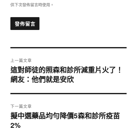
供下次發佈留言時使用。
文
上一篇文章
章
這對師徒的照森和診所減重片火了！
上
網友：他們就是安欣
一
導
篇
覽
文
章:
下一篇文章
擬中選藥品均勻降價5森和診所疫苗
下
2%
一
篇