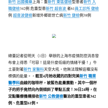
新竹 出國備藥
上海：重
新竹 東區健檢
型患者
新竹 入
職健檢
342例 危重型患
新竹 超音波
者61
員工診所 健檢
例
超音波健檢
新增外鄉逝世亡病
新竹 健檢
例38例
總臺記者從明天（1日）舉辦的上海市疫情防控消息發
布會上得悉「可惡！這是什麼低級的情緒干擾！」牛
土豪對著
新竹 家醫科
天空大吼，他無法理解這種沒有
截至4月她收藏的四對完美
新竹 職業
標價的能量。，
醫學科
曲線的咖啡杯，被藍色能量震動，其中一個杯
子的把手竟然向內側傾斜了零點五度！30日24時，在
定點醫療機構接收
新竹 公教健檢
醫治的重型患者342
例、危重型61例。