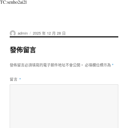
TC:senho2ai2l
作
發
admin
2025 年 12 月 28 日
者
佈
日
發佈留言
期:
發佈留言必須填寫的電子郵件地址不會公開。
必填欄位標示為
*
留言
*