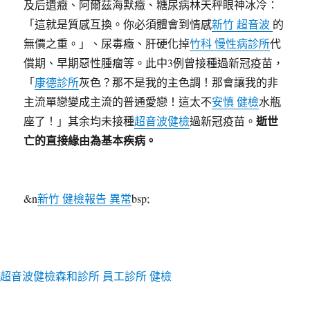
及后遺癥、阿爾茲海默癥、糖尿病林天秤眼神冰冷：
「這就是質感互換。你必須體會到情感
新竹 超音波
的
無價之重。」、尿毒癥、肝硬化掉
竹科 慢性病診所
代
償期、早期惡性腫瘤等。此中3例曾接種過新冠疫苗，
「
康德診所
灰色？那不是我的主色調！那會讓我的非
主流單戀變成主流的普通愛戀！這太不
安慎 健檢
水瓶
逝世
座了！」其余均未接種
超音波健檢
過新冠疫苗。
亡的直接緣由為基本疾病。
&n
新竹 健檢報告 異常
bsp;
超音波健檢
森和診所
員工診所 健檢