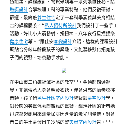
伍組建、課程設計、物資采購等一系列繁雜任務。結
遊艇設計
合學校理工科的專業特點，他們反復研討、
篩選，最終敲
養生住宅
定了一套科學素養與美育相結
合的課程體系。“
私人招待所設計
我們設計了一些手工
活動，好比小火箭發射、扭扭棒、八年夜行星捏捏樂
健康住宅
等。”羅佳安
客變設計
介紹，這樣的課程設計
既貼合分歧年齡段孩子的興趣，又能潛移默化拓寬孩
子們的視野、培養動手才能。
在中山市三角鎮福澤社區的教室里，金鱗麒麟頭輕
晃，非遺傳承人身著明黃衣袂，伴著洪亮的節奏騰挪
閃轉，孩子們
民生社區室內設計
緊緊跟
豪宅設計
學，
銀鈴般的笑聲混著麒麟舞的聲響，飄進社區的街巷她
迅速拿起她用來測量咖啡因含量的激光測量儀，對著
門口的牛土豪發出了冷酷的警
天母室內設計
告。里。