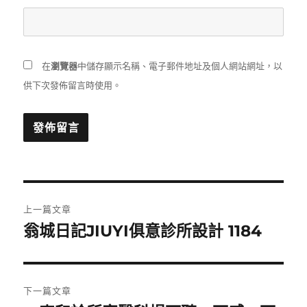
在
瀏覽器
中儲存顯示名稱、電子郵件地址及個人網站網址，以
供下次發佈留言時使用。
文
上一篇文章
章
翁城日記JIUYI俱意診所設計 1184
上
一
導
篇
覽
文
下一篇文章
章: