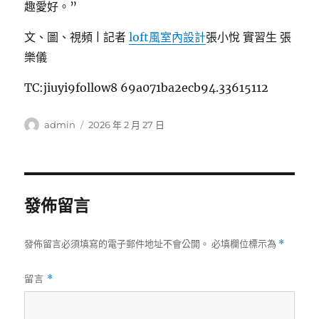
趣愛好。”
文、圖、視頻 | 記者
loft風室內設計
張小悅 實習生 張
樂儀
TC:jiuyi9follow8 69a071ba2ecb94.33615112
作
發
admin
2026 年 2 月 27 日
者
佈
日
期:
發佈留言
發佈留言必須填寫的電子郵件地址不會公開。
必填欄位標示為
*
留言
*