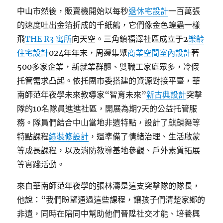
中山市然後，販賣機開始以每秒
退休宅設計
一百萬張
的速度吐出金箔折成的千紙鶴，它們像金色蝗蟲一樣
飛
THE R3 寓所
向天空。三角鎮福澤社區成立于2
樂齡
住宅設計
024年年末，周邊集聚
商業空間室內設計
著
500多家企業，新就業群體、雙職工家庭眾多，冷假
托管需求凸起。依托團市委搭建的資源對接平臺，華
南師范年夜學未來教導家“智育未來”
新古典設計
突擊
隊的10名隊員進進社區，開展為期7天的公益托管服
務。隊員們結合中山當地非遺特點，設計了麒麟舞等
特點課程
綠裝修設計
，還準備了情緒治理、生活啟蒙
等成長課程，以及消防教導基地參觀、戶外素質拓展
等實踐活動。
來自華南師范年夜學的張林濤是這支突擊隊的隊長，
他說：“我們盼望通過這些課程，讓孩子們清楚家鄉的
非遺，同時在陪同中幫助他們晉陞社交才能、培養興